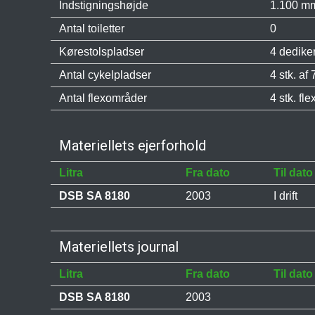
Indstigningshøjde
1.100 mm
Antal toiletter
0
Kørestolspladser
4 dedike
Antal cykelpladser
4 stk. af 
Antal flexområder
4 stk. fl
Materiellets ejerforhold
Litra
Fra dato
Til dato
DSB SA 8180
2003
I drift
Materiellets journal
Litra
Fra dato
Til dato
DSB SA 8180
2003