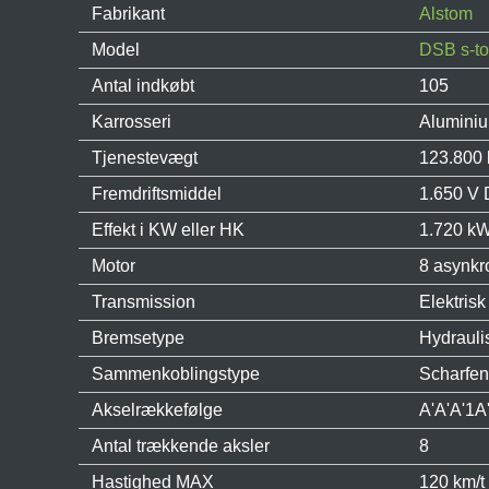
Fabrikant
Alstom
Model
DSB s-to
Antal indkøbt
105
Karrosseri
Alumini
Tjenestevægt
123.800 
Fremdriftsmiddel
1.650 V
Effekt i KW eller HK
1.720 kW
Motor
8 asynkr
Transmission
Elektrisk
Bremsetype
Hydrauli
Sammenkoblingstype
Scharfen
Akselrækkefølge
A'A'A'1A
Antal trækkende aksler
8
Hastighed MAX
120 km/t