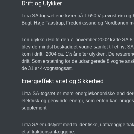
Drift og Ulykker
Litra SA-togsættene kører på 1.650 V jævnstrøm og 
Bugt, Høje Taastrup, Frederikssund og Nordbanen me
I en ulykke i Holte den 7. november 2002 kørte SA 
blev de mindst beskadiget vogne samlet til et nyt
kom i drift i 2004 ca. 1½ år efter ulykken. De rester
drift. Som erstatning for de udrangerede 8 vogne ans
de 31 er 4-vognstogsæt.
Energieffektivitet og Sikkerhed
Litra SA-togsæt er mere energiøkonomiske end dere
elektrisk og genvinde energi, som enten kan bruges
supplement.
Litra SA er udstyret med to identiske, uafhængige trakti
et af traktionsanlæggene.