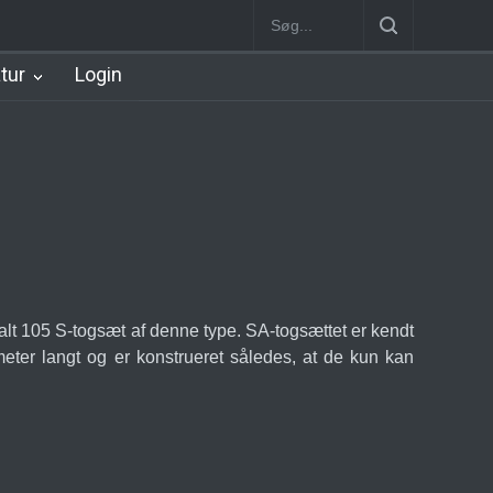
Station
Nørrebro B Station [1886-1930]
Nørrebro A Station [1886
atur
Login
t 105 S-togsæt af denne type. SA-togsættet er kendt
meter langt og er konstrueret således, at de kun kan