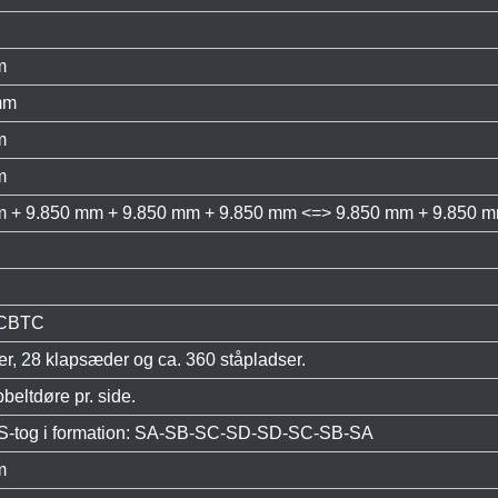
m
mm
m
m
m + 9.850 mm + 9.850 mm + 9.850 mm <=> 9.850 mm + 9.850 
 CBTC
r, 28 klapsæder og ca. 360 ståpladser.
bbeltdøre pr. side.
S-tog i formation: SA-SB-SC-SD-SD-SC-SB-SA
m