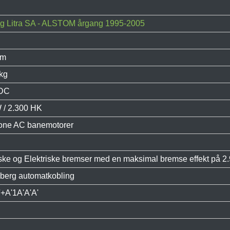
g Litra SA - ALSTOM årgang 1995-2005
um
kg
 DC
 / 2.300 HK
one AC banemotorer
ske og Elektriske bremser med en maksimal bremse effekt på 2.
berg automatkobling
'+A'1A'A'A'