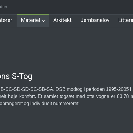
den
m Station
Hillerød Lokal Station
Hillerød Station
København Syd 
tører
Materiel
Arkitekt
Jernbanelov
Litter
ons S-Tog
-SB-SC-SD-SD-SC-SB-SA. DSB modtog i perioden 1995-2005 i al
relt høje komfort. Et samlet togsæt med otte vogne er 83,78 
 oprangeret og individuelt nummereret.