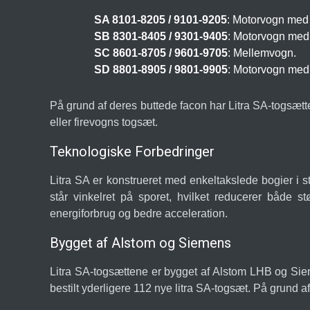
SA 8101-8205 / 9101-9205
: Motorvogn med f
SB 8301-8405 / 9301-9405
: Motorvogn med 
SC 8601-8705 / 9601-9705
: Mellemvogn.
SD 8801-8905 / 9801-9905
: Motorvogn med t
På grund af deres buttede facon har Litra SA-togsæt
eller firevogns togsæt.
Teknologiske Forbedringer
Litra SA er konstrueret med enkeltakslede bogier i st
står vinkelret på sporet, hvilket reducerer både s
energiforbrug og bedre acceleration.
Bygget af Alstom og Siemens
Litra SA-togsættene er bygget af Alstom LHB og Siemen
bestilt yderligere 112 nye litra SA-togsæt. På grund a