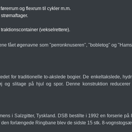
ørerrum og flexrum til cykler m.m.
strømaftager.
raktionscontainer (vekselrettere).
tene fået øgenavne som "perronknuseren", "bobletog" og "Hamste
edet for traditionelle to-akslede bogier. De enkeltakslede, hydra
tøj og slitage på hjul og spor. Denne konstruktion reducerer 
s i Salzgitter, Tyskland. DSB bestilte i 1992 en forserie på 8 st
f den forlængede Ringbane blev de sidste 15 stk. 8-vognstogsæt v