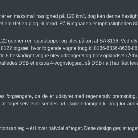
har en maksimal hastighed på 120 km/t, dog kan denne hastig
llem Hellerup og Hillerød. På Ringbanen er tophastigheden 80
8122 gennem en sporstopper og blev påkørt af SA 8136. Ved uly
 SA 8122 togsæt, hvor følgende vogne indgik: 8136-8336-8636-
ende 8 beskadiget vogne blev udrangeret og blev opklodset i Årh
kaffedes DSB et ekstra 4-vognstogsæt, så DSB i alt har fået leve
s forgængere, da de er udstyret med regenerativ bremsning. 
 af toget selv eller sendes ud i køreledningen til brug for a
onsanlæg – ét i hver halvdel af toget. Dette design gør, at toget 