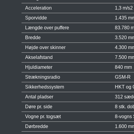
Acceleration
1,3 m/s2
Sporvidde
1.435 m
Længde over puffere
83.780 
Bredde
3.520 m
Højde over skinner
4.300 m
Akselafstand
7.500 m
Hjuldiameter
840 mm
Strækningsradio
GSM-R
Sikkerhedssystem
HKT og
Antal pladser
312 sæde
Døre pr. side
8 stk. do
Vogne pr. togsæt
8-vogns 
Dørbredde
1.600 m