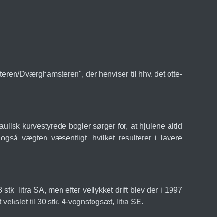
ren/Dværghamsteren", der henviser til hhv. det otte-
ulisk kurvestyrede bogier sørger for, at hjulene altid
også vægten væsentligt, hvilket resulterer i lavere
k. litra SA, men efter vellykket drift blev der i 1997
ekslet til 30 stk. 4-vognstogsæt, litra SE.