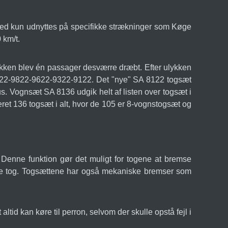
hed kun udnyttes på specifikke strækninger som Køge
 km/t.
kken blev én passager desværre dræbt. Efter ulykken
8822-9822-9622-9322-9122. Det "nye" SA 8122 togsæt
us. Vognsæt SA 8136 udgik helt af listen over togsæt i
ret 136 togsæt i alt, hvor de 105 er 8-vognstogsæt og
Denne funktion gør det muligt for togene at bremse
ndre tog. Togsættene har også mekaniske bremser som
altid kan køre til perron, selvom der skulle opstå fejl i