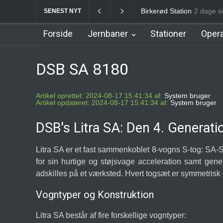
Allerød Station
2 dage si
Favrhol
SENEST NYT
Forside
Jernbaner
Stationer
Opera
DSB SA 8180
Artikel oprettet: 2024-08-17 15:41:34 af:
System bruger
Artikel opdateret: 2024-08-17 15:41:34 af:
System bruger
DSB's Litra SA: Den 4. Generati
Litra SA er et fast sammenkoblet 8-vogns S-tog: SA
for sin hurtige og støjsvage acceleration samt gene
adskilles på et værksted. Hvert togsæt er symmetrisk
Vogntyper og Konstruktion
Litra SA består af fire forskellige vogntyper: