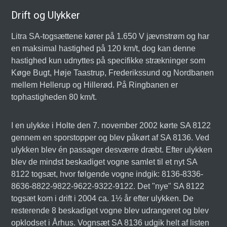
Drift og Ulykker
Litra SA-togsættene kører på 1.650 V jævnstrøm og har
en maksimal hastighed på 120 km/t, dog kan denne
hastighed kun udnyttes på specifikke strækninger som
Køge Bugt, Høje Taastrup, Frederikssund og Nordbanen
mellem Hellerup og Hillerød. På Ringbanen er
tophastigheden 80 km/t.
I en ulykke i Holte den 7. november 2002 kørte SA 8122
gennem en sporstopper og blev påkørt af SA 8136. Ved
ulykken blev én passager desværre dræbt. Efter ulykken
blev de mindst beskadiget vogne samlet til et nyt SA
8122 togsæt, hvor følgende vogne indgik: 8136-8336-
8636-8822-9822-9622-9322-9122. Det "nye" SA 8122
togsæt kom i drift i 2004 ca. 1½ år efter ulykken. De
resterende 8 beskadiget vogne blev udrangeret og blev
opklodset i Århus. Vognsæt SA 8136 udgik helt af listen