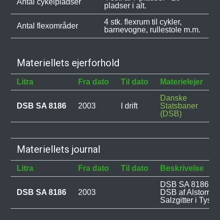
Antal cykelpladser
pladser i alt.
4 stk. flexrum til cykler,
Antal flexområder
barnevogne, rullestole m.m.
Materiellets ejerforhold
Litra
Fra dato
Til dato
Materielejer
B
Danske
DSB SA 8186
2003
I drift
Statsbaner
(DSB)
Materiellets journal
Litra
Fra dato
Til dato
Beskrivelse
DSB SA 8186 blev
DSB SA 8186
2003
DSB af Alstom L
Salzgitter i Tyskl