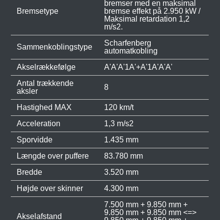
bremser med en maksimal
Bremsetype
bremse effekt på 2.950 kW /
Maksimal retardation 1,2
m/s2.
Scharfenberg
Sammenkoblingstype
automatkobling
Akselrækkefølge
A'A'A'1A'+A'1A'A'A'
Antal trækkende
8
aksler
Hastighed MAX
120 km/t
Acceleration
1,3 m/s2
Sporvidde
1.435 mm
Længde over puffere
83.780 mm
Bredde
3.520 mm
Højde over skinner
4.300 mm
7.500 mm + 9.850 mm +
9.850 mm + 9.850 mm <=>
Akselafstand