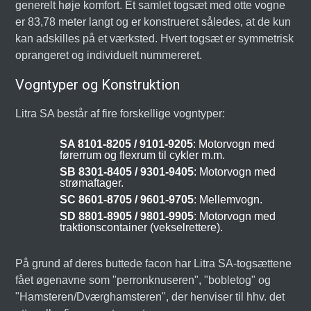
generelt høje komfort. Et samlet togsæt med otte vogne
er 83,78 meter langt og er konstrueret således, at de kun
kan adskilles på et værksted. Hvert togsæt er symmetrisk
oprangeret og individuelt nummereret.
Vogntyper og Konstruktion
Litra SA består af fire forskellige vogntyper:
SA 8101-8205 / 9101-9205
: Motorvogn med
førerrum og flexrum til cykler m.m.
SB 8301-8405 / 9301-9405
: Motorvogn med
strømaftager.
SC 8601-8705 / 9601-9705
: Mellemvogn.
SD 8801-8905 / 9801-9905
: Motorvogn med
traktionscontainer (vekselrettere).
På grund af deres buttede facon har Litra SA-togsættene
fået øgenavne som "perronknuseren", "bobletog" og
"Hamsteren/Dværghamsteren", der henviser til hhv. det