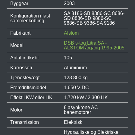
Byggeår
2003
SA 8186-SB 8386-SC 8686-
Konfiguration i fast
SD 8886-SD 9886-SC
sammenkobling
9686-SB 9386-SA 9186
Fabrikant
Alstom
DSB s-tog Litra SA -
Model
ALSTOM årgang 1995-2005
Antal indkøbt
105
Karrosseri
Aluminium
Tjenestevægt
123.800 kg
Fremdriftsmiddel
1.650 V DC
Effekt i KW eller HK
1.720 kW / 2.300 HK
8 asynkrone AC
Motor
banemotorer
Transmission
Elektrisk
Hydrauliske og Elektriske