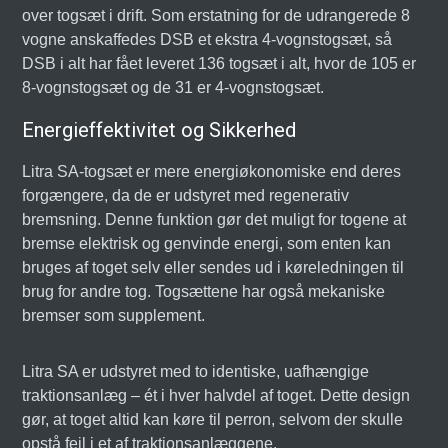
over togsæt i drift. Som erstatning for de udrangerede 8
vogne anskaffedes DSB et ekstra 4-vognstogsæt, så
DSB i alt har fået leveret 136 togsæt i alt, hvor de 105 er
8-vognstogsæt og de 31 er 4-vognstogsæt.
Energieffektivitet og Sikkerhed
Litra SA-togsæt er mere energiøkonomiske end deres
forgængere, da de er udstyret med regenerativ
bremsning. Denne funktion gør det muligt for togene at
bremse elektrisk og genvinde energi, som enten kan
bruges af toget selv eller sendes ud i køreledningen til
brug for andre tog. Togsættene har også mekaniske
bremser som supplement.
Litra SA er udstyret med to identiske, uafhængige
traktionsanlæg – ét i hver halvdel af toget. Dette design
gør, at toget altid kan køre til perron, selvom der skulle
opstå fejl i et af traktionsanlæggene.