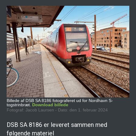
Billede af DSB SA 8186 fotograferet ud for Nordhavn S-
togstrinbræt.
Download billede
Fotograf: Jacob Laursen - Dato: den 1. februar 2024
DSB SA 8186 er leveret sammen med
følgende materiel