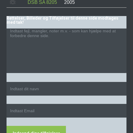
DSB SA 8205
2005
Rettelser, Billeder og Tilføjelser til denne side modtages
med tak!
Indsend dine tilføjelser