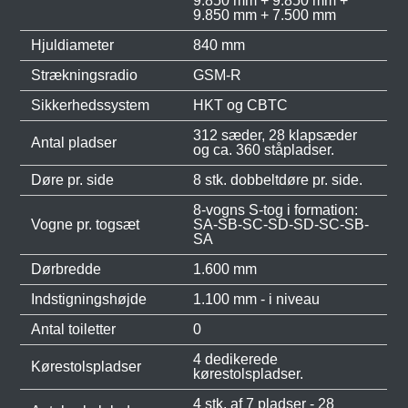
9.850 mm + 9.850 mm +
9.850 mm + 7.500 mm
Hjuldiameter
840 mm
Strækningsradio
GSM-R
Sikkerhedssystem
HKT og CBTC
312 sæder, 28 klapsæder
Antal pladser
og ca. 360 ståpladser.
Døre pr. side
8 stk. dobbeltdøre pr. side.
8-vogns S-tog i formation:
Vogne pr. togsæt
SA-SB-SC-SD-SD-SC-SB-
SA
Dørbredde
1.600 mm
Indstigningshøjde
1.100 mm - i niveau
Antal toiletter
0
4 dedikerede
Kørestolspladser
kørestolspladser.
4 stk. af 7 pladser - 28