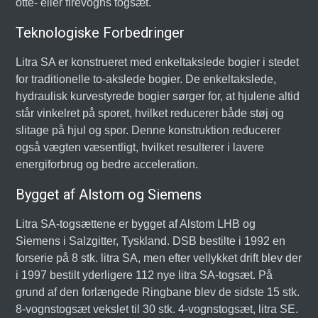
otte- eller firevogns togsæt.
Teknologiske Forbedringer
Litra SA er konstrueret med enkeltakslede bogier i stedet
for traditionelle to-akslede bogier. De enkeltakslede,
hydraulisk kurvestyrede bogier sørger for, at hjulene altid
står vinkelret på sporet, hvilket reducerer både støj og
slitage på hjul og spor. Denne konstruktion reducerer
også vægten væsentligt, hvilket resulterer i lavere
energiforbrug og bedre acceleration.
Bygget af Alstom og Siemens
Litra SA-togsættene er bygget af Alstom LHB og
Siemens i Salzgitter, Tyskland. DSB bestilte i 1992 en
forserie på 8 stk. litra SA, men efter vellykket drift blev der
i 1997 bestilt yderligere 112 nye litra SA-togsæt. På
grund af den forlængede Ringbane blev de sidste 15 stk.
8-vognstogsæt vekslet til 30 stk. 4-vognstogsæt, litra SE.