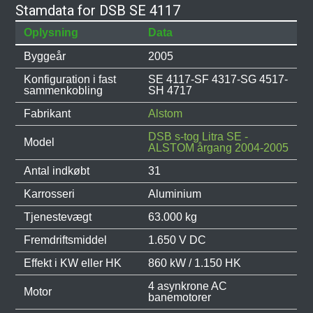
Stamdata for DSB SE 4117
Oplysning
Data
Byggeår
2005
Konfiguration i fast
SE 4117-SF 4317-SG 4517-
sammenkobling
SH 4717
Fabrikant
Alstom
DSB s-tog Litra SE -
Model
ALSTOM årgang 2004-2005
Antal indkøbt
31
Karrosseri
Aluminium
Tjenestevægt
63.000 kg
Fremdriftsmiddel
1.650 V DC
Effekt i KW eller HK
860 kW / 1.150 HK
4 asynkrone AC
Motor
banemotorer