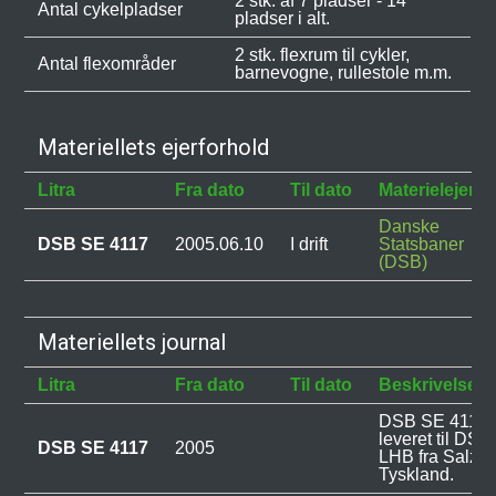
2 stk. af 7 pladser - 14
Antal cykelpladser
pladser i alt.
2 stk. flexrum til cykler,
Antal flexområder
barnevogne, rullestole m.m.
Materiellets ejerforhold
Litra
Fra dato
Til dato
Materielejer
Danske
DSB SE 4117
2005.06.10
I drift
Statsbaner
(DSB)
Materiellets journal
Litra
Fra dato
Til dato
Beskrivelse
DSB SE 4117 b
leveret til DSB
DSB SE 4117
2005
LHB fra Salzgit
Tyskland.