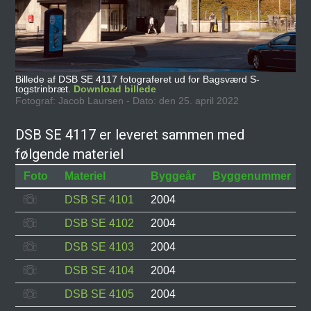
Billede af DSB SE 4117 fotograferet ud for Bagsværd S-
togstrinbræt.
Download billede
Fotograf: Jacob Laursen - Dato: den 25. april 2022
DSB SE 4117 er leveret sammen med
følgende materiel
Foto
Materiel
Byggeår
Byggenummer
DSB SE 4101
2004
DSB SE 4102
2004
DSB SE 4103
2004
DSB SE 4104
2004
DSB SE 4105
2004