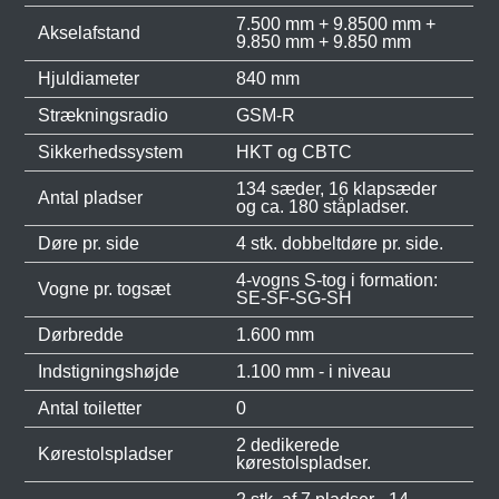
7.500 mm + 9.8500 mm +
Akselafstand
9.850 mm + 9.850 mm
Hjuldiameter
840 mm
Strækningsradio
GSM-R
Sikkerhedssystem
HKT og CBTC
134 sæder, 16 klapsæder
Antal pladser
og ca. 180 ståpladser.
Døre pr. side
4 stk. dobbeltdøre pr. side.
4-vogns S-tog i formation:
Vogne pr. togsæt
SE-SF-SG-SH
Dørbredde
1.600 mm
Indstigningshøjde
1.100 mm - i niveau
Antal toiletter
0
2 dedikerede
Kørestolspladser
kørestolspladser.