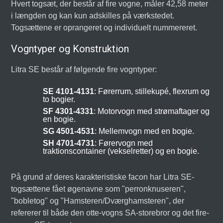
Hvert togsæt, der består af fire vogne, måler 42,58 meter
i længden og kan kun adskilles på værkstedet.
Togsættene er oprangeret og individuelt nummereret.
Vogntyper og Konstruktion
Litra SE består af følgende fire vogntyper:
SE 4101-4131
: Førerrum, stillekupé, flexrum og
to bogier.
SF 4301-4331
: Motorvogn med strømaftager og
en bogie.
SG 4501-4531
: Mellemvogn med en bogie.
SH 4701-4731
: Førervogn med
traktionscontainer (vekselretter) og en bogie.
På grund af deres karakteristiske facon har Litra SE-
togsættene fået øgenavne som "perronknuseren",
"bobletog" og "Hamsteren/Dværghamsteren", der
refererer til både den otte-vogns SA-storebror og det fire-