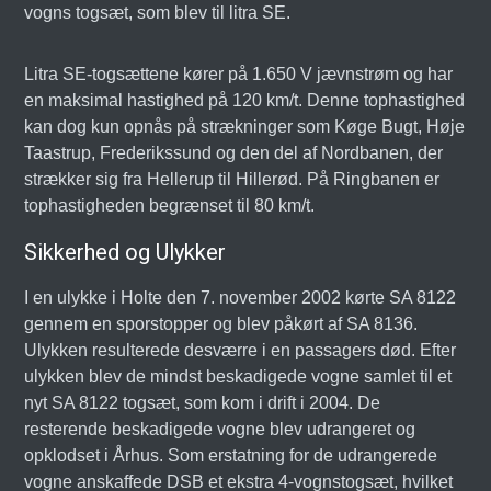
vogns togsæt, som blev til litra SE.
Litra SE-togsættene kører på 1.650 V jævnstrøm og har
en maksimal hastighed på 120 km/t. Denne tophastighed
kan dog kun opnås på strækninger som Køge Bugt, Høje
Taastrup, Frederikssund og den del af Nordbanen, der
strækker sig fra Hellerup til Hillerød. På Ringbanen er
tophastigheden begrænset til 80 km/t.
Sikkerhed og Ulykker
I en ulykke i Holte den 7. november 2002 kørte SA 8122
gennem en sporstopper og blev påkørt af SA 8136.
Ulykken resulterede desværre i en passagers død. Efter
ulykken blev de mindst beskadigede vogne samlet til et
nyt SA 8122 togsæt, som kom i drift i 2004. De
resterende beskadigede vogne blev udrangeret og
opklodset i Århus. Som erstatning for de udrangerede
vogne anskaffede DSB et ekstra 4-vognstogsæt, hvilket