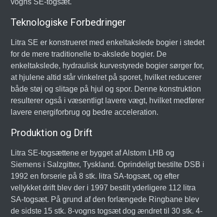
vogns SE-togsæt.
Teknologiske Forbedringer
Litra SE er konstrueret med enkeltakslede bogier i stedet
for de mere traditionelle to-akslede bogier. De
enkeltakslede, hydraulisk kurvestyrede bogier sørger for,
at hjulene altid står vinkelret på sporet, hvilket reducerer
både støj og slitage på hjul og spor. Denne konstruktion
resulterer også i væsentligt lavere vægt, hvilket medfører
lavere energiforbrug og bedre acceleration.
Produktion og Drift
Litra SE-togsættene er bygget af Alstom LHB og
Siemens i Salzgitter, Tyskland. Oprindeligt bestilte DSB i
1992 en forserie på 8 stk. litra SA-togsæt, og efter
vellykket drift blev der i 1997 bestilt yderligere 112 litra
SA-togsæt. På grund af den forlængede Ringbane blev
de sidste 15 stk. 8-vogns togsæt dog ændret til 30 stk. 4-