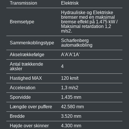
Transmission
Elektrisk
Hydrauliske og Elektriske
bremser med en maksimal
Bremsetype
bremse effekt på 1.475 kW /
Maksimal retardation 1,2
m/s2.
Scharfenberg
Sammenkoblingstype
automatkobling
Akselrækkefølge
A'A'A'1A'
Antal trækkende
4
aksler
Hastighed MAX
120 km/t
Acceleration
1,3 m/s2
Sporvidde
1.435 mm
Længde over puffere
42.580 mm
Bredde
3.520 mm
Højde over skinner
4.300 mm