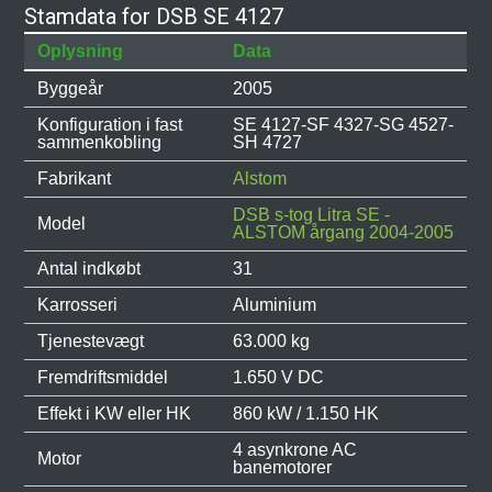
Stamdata for DSB SE 4127
Oplysning
Data
Byggeår
2005
Konfiguration i fast
SE 4127-SF 4327-SG 4527-
sammenkobling
SH 4727
Fabrikant
Alstom
DSB s-tog Litra SE -
Model
ALSTOM årgang 2004-2005
Antal indkøbt
31
Karrosseri
Aluminium
Tjenestevægt
63.000 kg
Fremdriftsmiddel
1.650 V DC
Effekt i KW eller HK
860 kW / 1.150 HK
4 asynkrone AC
Motor
banemotorer