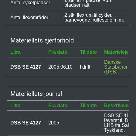
2 stk. af 7 pladser - 14
Antal cykelpladser
pladser i alt.
2 stk. flexrum til cykler,
Antal flexområder
barnevogne, rullestole m.m.
Materiellets ejerforhold
Litra
Fra dato
Til dato
Materielejer
Danske
DSB SE 4127
2005.06.10
I drift
Statsbaner
(DSB)
Materiellets journal
Litra
Fra dato
Til dato
Beskrivelse
DSB SE 4127 b
leveret til DSB
DSB SE 4127
2005
LHB fra Salzgit
Tyskland.