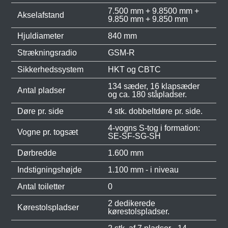
7.500 mm + 9.8500 mm +
Akselafstand
9.850 mm + 9.850 mm
Hjuldiameter
840 mm
Strækningsradio
GSM-R
Sikkerhedssystem
HKT og CBTC
134 sæder, 16 klapsæder
Antal pladser
og ca. 180 ståpladser.
Døre pr. side
4 stk. dobbeltdøre pr. side.
4-vogns S-tog i formation:
Vogne pr. togsæt
SE-SF-SG-SH
Dørbredde
1.600 mm
Indstigningshøjde
1.100 mm - i niveau
Antal toiletter
0
2 dedikerede
Kørestolspladser
kørestolspladser.