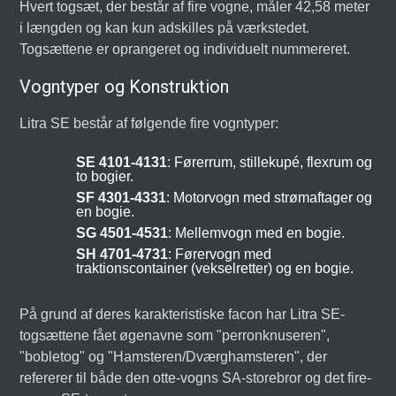
Hvert togsæt, der består af fire vogne, måler 42,58 meter
i længden og kan kun adskilles på værkstedet.
Togsættene er oprangeret og individuelt nummereret.
Vogntyper og Konstruktion
Litra SE består af følgende fire vogntyper:
SE 4101-4131
: Førerrum, stillekupé, flexrum og
to bogier.
SF 4301-4331
: Motorvogn med strømaftager og
en bogie.
SG 4501-4531
: Mellemvogn med en bogie.
SH 4701-4731
: Førervogn med
traktionscontainer (vekselretter) og en bogie.
På grund af deres karakteristiske facon har Litra SE-
togsættene fået øgenavne som "perronknuseren",
"bobletog" og "Hamsteren/Dværghamsteren", der
refererer til både den otte-vogns SA-storebror og det fire-