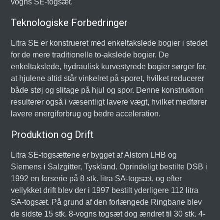
vogns SE-togsæt.
Teknologiske Forbedringer
Litra SE er konstrueret med enkeltakslede bogier i stedet
for de mere traditionelle to-akslede bogier. De
enkeltakslede, hydraulisk kurvestyrede bogier sørger for,
at hjulene altid står vinkelret på sporet, hvilket reducerer
både støj og slitage på hjul og spor. Denne konstruktion
resulterer også i væsentligt lavere vægt, hvilket medfører
lavere energiforbrug og bedre acceleration.
Produktion og Drift
Litra SE-togsættene er bygget af Alstom LHB og
Siemens i Salzgitter, Tyskland. Oprindeligt bestilte DSB i
1992 en forserie på 8 stk. litra SA-togsæt, og efter
vellykket drift blev der i 1997 bestilt yderligere 112 litra
SA-togsæt. På grund af den forlængede Ringbane blev
de sidste 15 stk. 8-vogns togsæt dog ændret til 30 stk. 4-