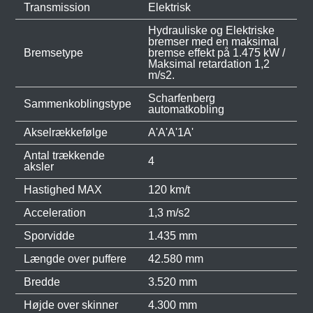
Transmission
Elektrisk
Hydrauliske og Elektriske
bremser med en maksimal
Bremsetype
bremse effekt på 1.475 kW /
Maksimal retardation 1,2
m/s2.
Scharfenberg
Sammenkoblingstype
automatkobling
Akselrækkefølge
A'A'A'1A'
Antal trækkende
4
aksler
Hastighed MAX
120 km/t
Acceleration
1,3 m/s2
Sporvidde
1.435 mm
Længde over puffere
42.580 mm
Bredde
3.520 mm
Højde over skinner
4.300 mm