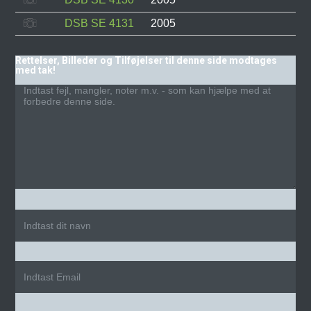
DSB SE 4131
2005
Rettelser, Billeder og Tilføjelser til denne side modtages
med tak!