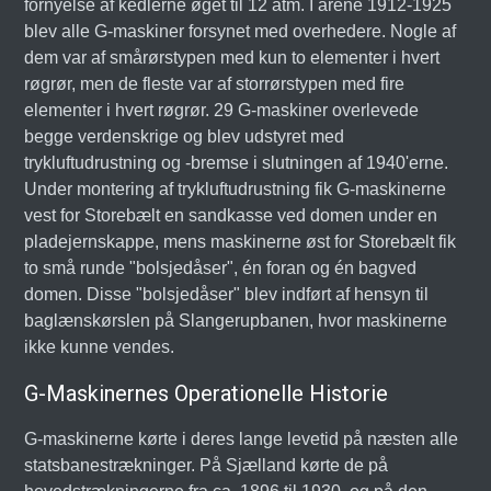
fornyelse af kedlerne øget til 12 atm. I årene 1912-1925
blev alle G-maskiner forsynet med overhedere. Nogle af
dem var af smårørstypen med kun to elementer i hvert
røgrør, men de fleste var af storrørstypen med fire
elementer i hvert røgrør. 29 G-maskiner overlevede
begge verdenskrige og blev udstyret med
trykluftudrustning og -bremse i slutningen af 1940'erne.
Under montering af trykluftudrustning fik G-maskinerne
vest for Storebælt en sandkasse ved domen under en
pladejernskappe, mens maskinerne øst for Storebælt fik
to små runde "bolsjedåser", én foran og én bagved
domen. Disse "bolsjedåser" blev indført af hensyn til
baglænskørslen på Slangerupbanen, hvor maskinerne
ikke kunne vendes.
G-Maskinernes Operationelle Historie
G-maskinerne kørte i deres lange levetid på næsten alle
statsbanestrækninger. På Sjælland kørte de på