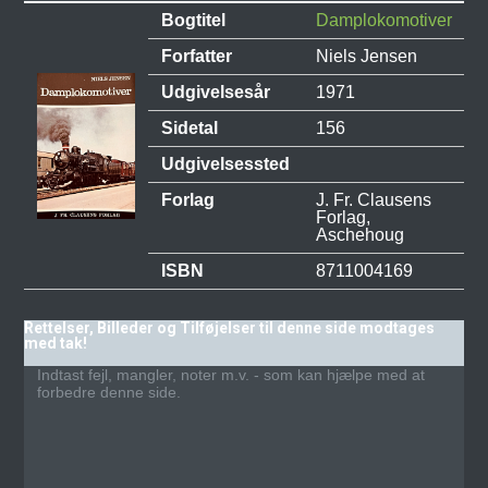
Bogtitel
Damplokomotiver
Forfatter
Niels Jensen
Udgivelsesår
1971
Sidetal
156
Udgivelsessted
Forlag
J. Fr. Clausens
Forlag,
Aschehoug
ISBN
8711004169
Rettelser, Billeder og Tilføjelser til denne side modtages
med tak!