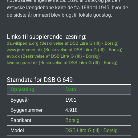
hovedstrækningerne fra ca. 1896 til 1930, og på den
østjyske længdebane kørte de fra 1884 til 1945, hvor de i
de sidste år primært blev brugt til lokale godstog.
Links til supplerende læsning:
da.wikipedia.org (Beskrivelse af DSB Litra G (III) - Borsig)
www.jernbanen.dk (Beskrivelse af DSB Litra G (III) - Borsig)
evp.dk (Beskrivelse af DSB Litra G (III) - Borsig)
kwmosgaard.dk (Beskrivelse af DSB Litra G (III) - Borsig)
Stamdata for DSB G 649
Oplysning
Data
Byggeår
1901
Byggenummer
4.918
Fabrikant
Borsig
Model
DSB Litra G (III) - Borsig