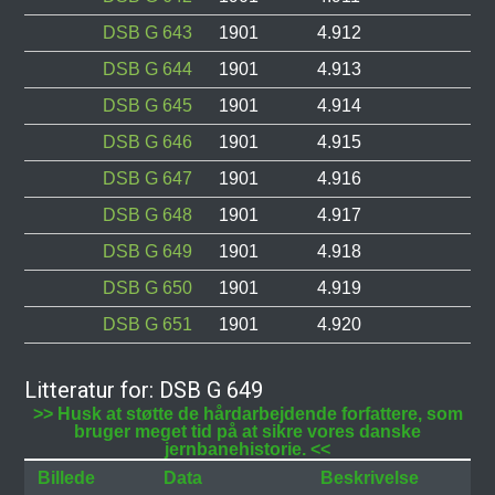
DSB G 643
1901
4.912
DSB G 644
1901
4.913
DSB G 645
1901
4.914
DSB G 646
1901
4.915
DSB G 647
1901
4.916
DSB G 648
1901
4.917
DSB G 649
1901
4.918
DSB G 650
1901
4.919
DSB G 651
1901
4.920
Litteratur for: DSB G 649
>> Husk at støtte de hårdarbejdende forfattere, som
bruger meget tid på at sikre vores danske
jernbanehistorie. <<
Billede
Data
Beskrivelse