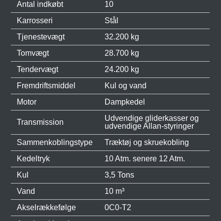
Antal indkøbt
10
Karrosseri
Stål
Tjenestevægt
32.200 kg
Tomvægt
28.700 kg
Tendervægt
24.200 kg
Fremdriftsmiddel
Kul og vand
Motor
Dampkedel
Udvendige gliderkasser og
Transmission
udvendige Allan-styringer
Sammenkoblingstype
Træktøj og skruekobling
Kedeltryk
10 Atm. senere 12 Atm.
Kul
3,5 Tons
Vand
10 m³
Akselrækkefølge
0C0-T2