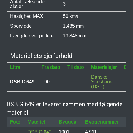
Antal trækkende
3
aksler
Hastighed MAX
50 km/t
Sporvidde
1.435 mm
Længde over puffere
13.848 mm
Materiellets ejerforhold
Litra
Fra dato
Til dato
Materielejer
Bes
Danske
DSB G 649
1901
Statsbaner
(DSB)
DSB G 649 er leveret sammen med følgende
materiel
Foto
Materiel
Byggeår
Byggenummer
Sta
DSB G 642
1901
4.911