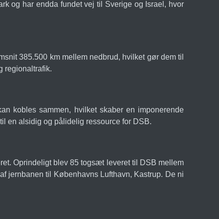
k og har endda fundet vej til Sverige og Israel, hvor
msnit 385.500 km mellem nedbrud, hvilket gør dem til
 regionaltrafik.
æt kan kobles sammen, hvilket skaber en imponerende
il en alsidig og pålidelig ressource for DSB.
et. Oprindeligt blev 85 togsæt leveret til DSB mellem
 af jernbanen til Københavns Lufthavn, Kastrup. De ni