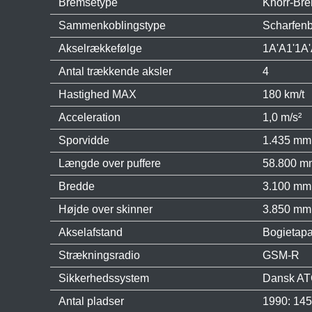
Bremsetype
Knorr-Br
Sammenkoblingstype
Scharfenb
Akselrækkefølge
1A'A1'1A'
Antal trækkende aksler
4
Hastighed MAX
180 km/t
Acceleration
1,0 m/s²
Sporvidde
1.435 mm
Længde over puffere
58.800 m
Bredde
3.100 mm
Højde over skinner
3.850 mm
Akselafstand
Bogietapa
Strækningsradio
GSM-R
Sikkerhedssystem
Dansk A
Antal pladser
1990: 145