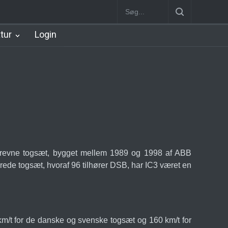
Østerport Station
Nørreport Station [1934-2002]
Nørreport Station
atur
Login
ldrevne togsæt, bygget mellem 1989 og 1998 af ABB
ede togsæt, hvoraf 96 tilhører DSB, har IC3 været en
km/t for de danske og svenske togsæt og 160 km/t for