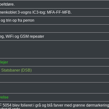
beltdøre.
menkoblet 3-vogns IC3-tog: MFA-FF-MFB.
g trin op fra perron
g, WiFi og GSM repeater
lejer
 Statsbaner (DSB)
velse
5054 blev folieret i grå og blå farver med grønne dørmarkering