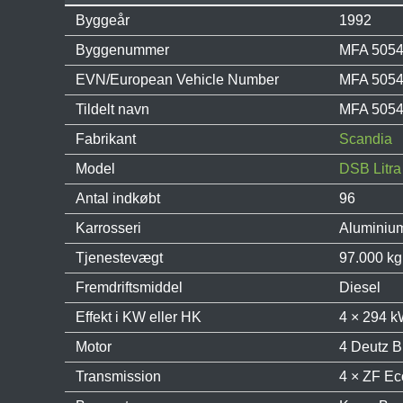
Byggeår
1992
Byggenummer
MFA 5054:
EVN/European Vehicle Number
MFA 505
Tildelt navn
MFA 5054 
Fabrikant
Scandia
Model
DSB Litra
Antal indkøbt
96
Karrosseri
Aluminiu
Tjenestevægt
97.000 kg
Fremdriftsmiddel
Diesel
Effekt i KW eller HK
4 × 294 kW
Motor
4 Deutz BF
Transmission
4 × ZF Eco