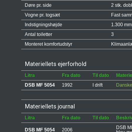
Døre pr. side
2 stk. dob
Vogne pr. togsæt
Fast sam
Indstigningshøjde
1.300 mm o
Antal toiletter
3
Monteret komfortudstyr
Klimaanlæ
Materiellets ejerforhold
Litra
Fra dato
Til dato
Materie
DSB MF 5054
1992
I drift
Danske
Materiellets journal
Litra
Fra dato
Til dato
Beskri
DSB MF 
DSB MF 5054
2006