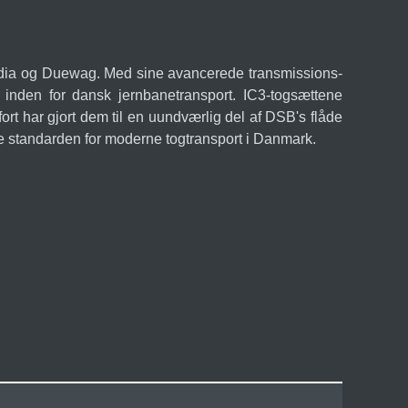
ndia og Duewag. Med sine avancerede transmissions-
t inden for dansk jernbanetransport. IC3-togsættene
ort har gjort dem til en uundværlig del af DSB's flåde
e standarden for moderne togtransport i Danmark.