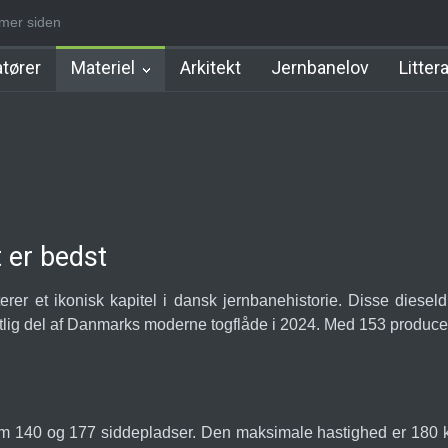
 dage siden
Nørrebro B Station [1886-1930]
Nørrebro A Station [1886-1930]
tører
Materiel
Arkitekt
Jernbanelov
Litter
t er bedst
er et ikonisk kapitel i dansk jernbanehistorie. Disse diese
ig del af Danmarks moderne togflåde i 2024. Med 153 producer
llem 140 og 177 siddepladser. Den maksimale hastighed er 180 