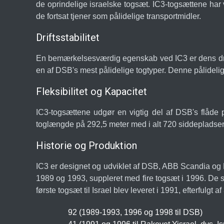
de oprindelige israelske togsæt. IC3-togsættene har 
de fortsat tjener som pålidelige transportmidler.
Driftsstabilitet
En bemærkelsesværdig egenskab ved IC3 er dens drift
en af DSB's mest pålidelige togtyper. Denne pålideligh
Fleksibilitet og Kapacitet
IC3-togsættene udgør en vigtig del af DSB's flåde 
toglængde på 292,5 meter med i alt 720 siddepladser. 
Historie og Produktion
IC3 er designet og udviklet af DSB, ABB Scandia og D
1989 og 1993, suppleret med fire togsæt i 1996. De s
første togsæt til Israel blev leveret i 1991, efterfulg
92 (1989-1993, 1996 og 1998 til DSB)