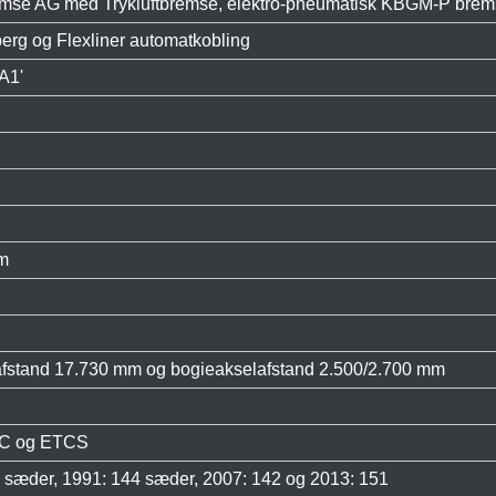
emse AG med Trykluftbremse, elektro-pneumatisk KBGM-P bre
erg og Flexliner automatkobling
A1'
m
fstand 17.730 mm og bogieakselafstand 2.500/2.700 mm
TC og ETCS
 sæder, 1991: 144 sæder, 2007: 142 og 2013: 151