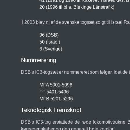
41 (1991 og 1996 til Rakevet Yisrael, dvs. I
20 (1996 til bl.a. Blekinge Länstrafik)
I 2003 blev ni af de svenske togsæt solgt til Israel 
96 (DSB)
50 (Israel)
6 (Sverige)
Nummerering
DSB's IC3-togsæt er nummereret som følger, idet de tr
MFA 5001-5096
FF 5401-5496
MFB 5201-5296
Teknologisk Fremskridt
DSB's IC3-tog erstattede de røde lokomotivtrukne B
køreegenskaber og den generelt høje komfort.