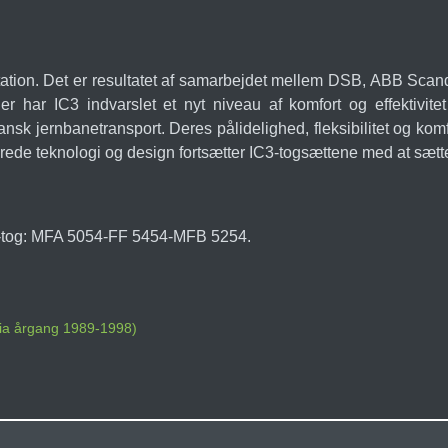
ation. Det er resultatet af samarbejdet mellem DSB, ABB Sca
 har IC3 indvarslet et nyt niveau af komfort og effektivite
ansk jernbanetransport. Deres pålidelighed, fleksibilitet og komf
rede teknologi og design fortsætter IC3-togsættene med at sætt
3-tog: MFA 5054-FF 5454-MFB 5254.
dia årgang 1989-1998)