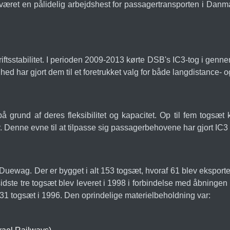
været en pålidelig arbejdshest for passagertransporten i Danmar
sstabilitet. I perioden 2009-2013 kørte DSB's IC3-tog i genne
ed har gjort dem til et foretrukket valg for både langdistance- og
på grund af deres fleksibilitet og kapacitet. Op til fem togs
Denne evne til at tilpasse sig passagerbehovene har gjort IC3 t
uewag. Der er bygget i alt 153 togsæt, hvoraf 61 blev eksporter
idste tre togsæt blev leveret i 1998 i forbindelse med åbningen
t af 31 togsæt i 1996. Den oprindelige materielbeholdning var: