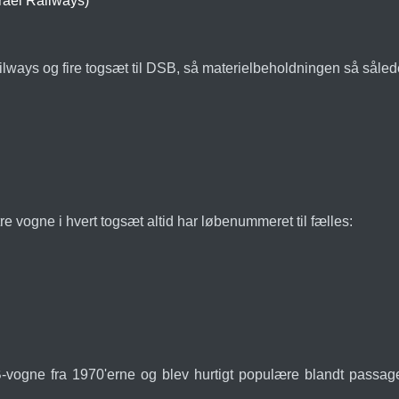
srael Railways)
Railways og fire togsæt til DSB, så materielbeholdningen så såled
e vogne i hvert togsæt altid har løbenummeret til fælles:
-vogne fra 1970'erne og blev hurtigt populære blandt passage