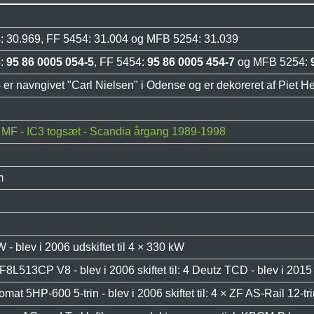
 30.969, FF 5454: 31.004 og MFB 5254: 31.039
4:
95 86 0005 054-5
, FF 5454:
95 86 0005 454-7
og MFB 5254:
er navngivet "Carl Nielsen" i Odense og er dekoreret af Piet H
 MF - IC3 togsæt - Scandia årgang 1989-1998
m
 - blev i 2006 udskiftet til 4 × 330 kW
8L513CP V8 - blev i 2006 skiftet til: 4 Deutz TCD - blev i 2015 sk
mat 5HP-600 5-trin - blev i 2006 skiftet til: 4 × ZF AS-Rail 12-tr