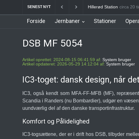
København Syd Station
4
SENEST NYT
Forside
Jernbaner
Stationer
Opera
DSB MF 5054
Artikel oprettet: 2024-08-15 06:41:59 af:
System bruger
Artikel opdateret: 2026-05-29 14:12:04 af:
System bruger
IC3-toget: dansk design, når de
IC3, også kendt som MFA-FF-MFB (MF), repræsenter
Scandia i Randers (nu Bombardier), udgør en væsentl
uundværlig del af den danske transportinfrastruktur.
Komfort og Pålidelighed
IC3-togsættene, der er i drift hos DSB, tilbyder me