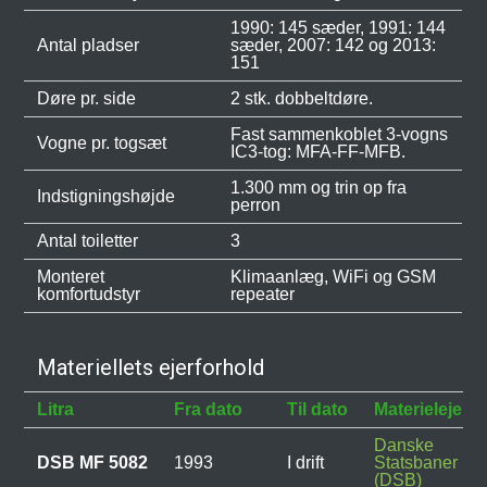
1990: 145 sæder, 1991: 144
Antal pladser
sæder, 2007: 142 og 2013:
151
Døre pr. side
2 stk. dobbeltdøre.
Fast sammenkoblet 3-vogns
Vogne pr. togsæt
IC3-tog: MFA-FF-MFB.
1.300 mm og trin op fra
Indstigningshøjde
perron
Antal toiletter
3
Monteret
Klimaanlæg, WiFi og GSM
komfortudstyr
repeater
Materiellets ejerforhold
Litra
Fra dato
Til dato
Materielejer
Danske
DSB MF 5082
1993
I drift
Statsbaner
(DSB)