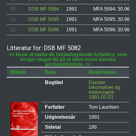
DSB MF 5094
1991
MFA 5094: 30.964, 
DSB MF 5095
1991
MFA 5095: 30.966, 
DSB MF 5096
1991
MFA 5096: 30.967, 
Litteratur for: DSB MF 5082
>> Husk at støtte de hårdarbejdende forfattere, som
bruger meget tid på at sikre vores danske
jernbanehistorie. <<
Billede
Data
Beskrivelse
Bogtitel
Danske
lokomotiver og
motorvogne
1991-01-01
Forfatter
Tom Lauritsen
Udgivelsesår
1991
Sidetal
186