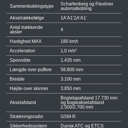
Scharfenberg og Flexliner
Sammenkoblingstype
automatkobling
Akselrækkefølge
1A'A1'1A'A1'
Antal trækkende
4
aksler
Hastighed MAX
180 km/t
Acceleration
1,0 m/s²
Sporvidde
1.435 mm
Længde over puffere
58.800 mm
Bredde
3.100 mm
Højde over skinner
3.850 mm
Bogietapafstand 17.730 mm
Akselafstand
og bogieakselafstand
2.500/2.700 mm
Strækningsradio
GSM-R
Sikkerhedssystem
Dansk ATC og ETCS