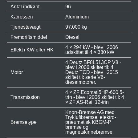
Antal indkøbt
96
Karrosseri
Aluminium
Tjenestevægt
97.000 kg
Fremdriftsmiddel
Diesel
4 × 294 kW - blev i 2006
Effekt i KW eller HK
udskiftet til 4 × 330 kW
4 Deutz BF8L513CP V8 -
blev i 2006 skiftet til: 4
Motor
Deutz TCD - blev i 2015
skiftet til: serie V6-
dieselmotorer.
4 × ZF Ecomat 5HP-600 5-
Transmission
trin - blev i 2006 skiftet til: 4
× ZF AS-Rail 12-trin
Knorr-Bremse AG med
Trykluftbremse, elektro-
Bremsetype
pneumatisk KBGM-P
bremse og
magnetskinnebremse.