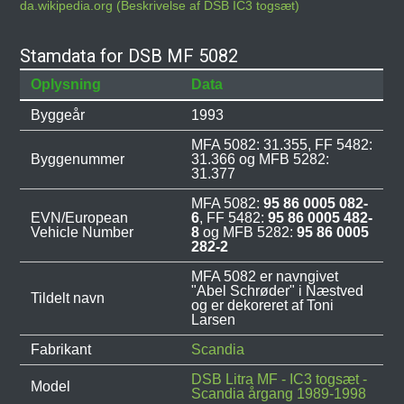
da.wikipedia.org (Beskrivelse af DSB IC3 togsæt)
Stamdata for DSB MF 5082
Oplysning
Data
Byggeår
1993
MFA 5082: 31.355, FF 5482:
Byggenummer
31.366 og MFB 5282:
31.377
MFA 5082:
95 86 0005 082-
EVN/European
6
, FF 5482:
95 86 0005 482-
Vehicle Number
8
og MFB 5282:
95 86 0005
282-2
MFA 5082 er navngivet
"Abel Schrøder" i Næstved
Tildelt navn
og er dekoreret af Toni
Larsen
Fabrikant
Scandia
DSB Litra MF - IC3 togsæt -
Model
Scandia årgang 1989-1998