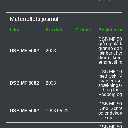
Materiellets journal
Litra
Fra dato
Til dato
Beskrivelse
DSB MF 5082 bl
grå og blå far
grønne dørmar
DSB MF 5082
2003
(striber), hvor
dørmarkeringe
ændret til røde
DSB MF 5082 b
med tysk IND
Israeler-døre o
DSB MF 5082
2003
stræknings- og
til brug for kø
Padborg og H
DSB MF 5082 
"Abel Schrøde
DSB MF 5082
1993.05.22
og er dekoreret
Larsen.
DSB MF 5082 b