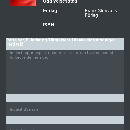
Udgivelsessted
Forlag
Frank Stenvalls
Förlag
ISBN
Rettelser, Billeder og Tilføjelser til denne side modtages
med tak!