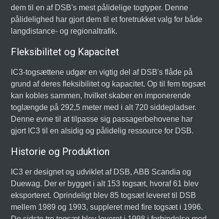
dem til en af DSB's mest pålidelige togtyper. Denne
pålidelighed har gjort dem til et foretrukket valg for både
langdistance- og regionaltrafik.
Fleksibilitet og Kapacitet
IC3-togsættene udgør en vigtig del af DSB's flåde på
grund af deres fleksibilitet og kapacitet. Op til fem togsæt
kan kobles sammen, hvilket skaber en imponerende
toglængde på 292,5 meter med i alt 720 siddepladser.
Denne evne til at tilpasse sig passagerbehovene har
gjort IC3 til en alsidig og pålidelig ressource for DSB.
Historie og Produktion
IC3 er designet og udviklet af DSB, ABB Scandia og
Duewag. Der er bygget i alt 153 togsæt, hvoraf 61 blev
eksporteret. Oprindeligt blev 85 togsæt leveret til DSB
mellem 1989 og 1993, suppleret med fire togsæt i 1996.
De sidste tre togsæt blev leveret i 1998 i forbindelse med