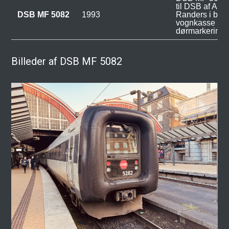
til DSB af AB
DSB MF 5082
1993
Randers i bema
vognkasse me
dørmarkeringe
Billeder af DSB MF 5082