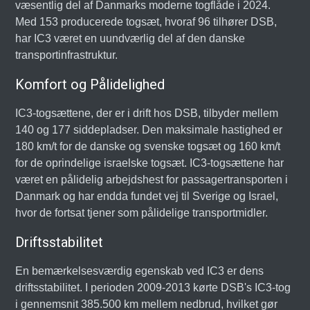
væsentlig del af Danmarks moderne togflåde i 2024.
Med 153 producerede togsæt, hvoraf 96 tilhører DSB,
har IC3 været en uundværlig del af den danske
transportinfrastruktur.
Komfort og Pålidelighed
IC3-togsættene, der er i drift hos DSB, tilbyder mellem
140 og 177 siddepladser. Den maksimale hastighed er
180 km/t for de danske og svenske togsæt og 160 km/t
for de oprindelige israelske togsæt. IC3-togsættene har
været en pålidelig arbejdshest for passagertransporten i
Danmark og har endda fundet vej til Sverige og Israel,
hvor de fortsat tjener som pålidelige transportmidler.
Driftsstabilitet
En bemærkelsesværdig egenskab ved IC3 er dens
driftsstabilitet. I perioden 2009-2013 kørte DSB's IC3-tog
i gennemsnit 385.500 km mellem nedbrud, hvilket gør