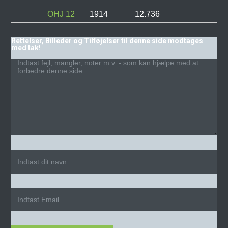
OHJ 12
1914
12.736
Rettelser, Billeder og Tilføjelser til denne side modtages
med tak!