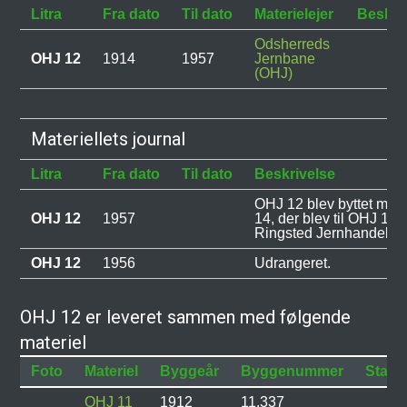
Litra
Fra dato
Til dato
Materielejer
Beskri
Odsherreds
OHJ 12
1914
1957
Jernbane
(OHJ)
Materiellets journal
Litra
Fra dato
Til dato
Beskrivelse
OHJ 12 blev byttet me
OHJ 12
1957
14, der blev til OHJ 14,
Ringsted Jernhandel.
OHJ 12
1956
Udrangeret.
OHJ 12 er leveret sammen med følgende
materiel
Foto
Materiel
Byggeår
Byggenummer
Status
OHJ 11
1912
11.337