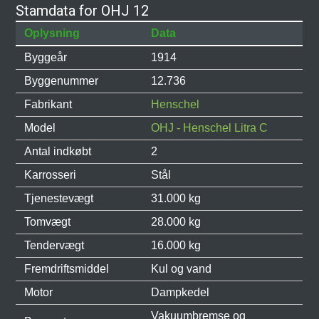
Stamdata for OHJ 12
Oplysning
Data
Byggeår
1914
Byggenummer
12.736
Fabrikant
Henschel
Model
OHJ - Henschel Litra C
Antal indkøbt
2
Karrosseri
Stål
Tjenestevægt
31.000 kg
Tomvægt
28.000 kg
Tendervægt
16.000 kg
Fremdriftsmiddel
Kul og vand
Motor
Dampkedel
Vakuumbremse og