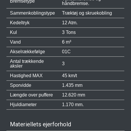
Bremsetype
håndbremse.
Sammenkoblingstype
Træktøj og skruekobling
Kedeltryk
12 Atm.
Kul
3 Tons
Vand
6 m³
Akselrækkefølge
01C
Antal trækkende
3
aksler
Hastighed MAX
45 km/t
Sporvidde
1.435 mm
Længde over puffere
12.620 mm
Hjuldiameter
1.170 mm.
Materiellets ejerforhold