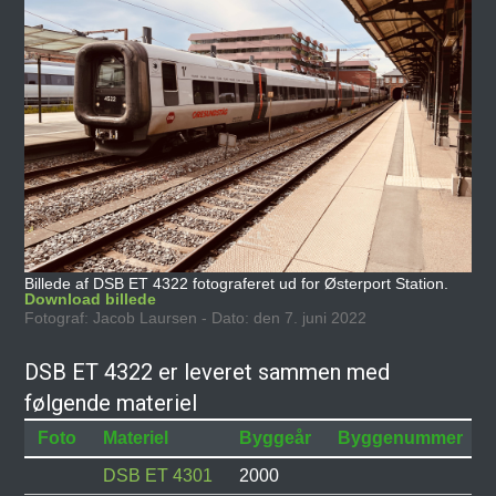
Billede af DSB ET 4322 fotograferet ud for Østerport Station.
Download billede
Fotograf: Jacob Laursen - Dato: den 7. juni 2022
DSB ET 4322 er leveret sammen med
følgende materiel
Foto
Materiel
Byggeår
Byggenummer
DSB ET 4301
2000