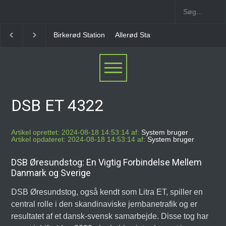
rkerød Station
Allerød Station
Favrholm Station
Hillerød Lokal S
DSB ET 4322
Artikel oprettet: 2024-08-18 14:53:14 af:
System bruger
Artikel opdateret: 2024-08-18 14:53:14 af:
System bruger
DSB Øresundstog: En Vigtig Forbindelse Mellem
Danmark og Sverige
DSB Øresundstog, også kendt som Litra ET, spiller en
central rolle i den skandinaviske jernbanetrafik og er
resultatet af et dansk-svensk samarbejde. Disse tog har