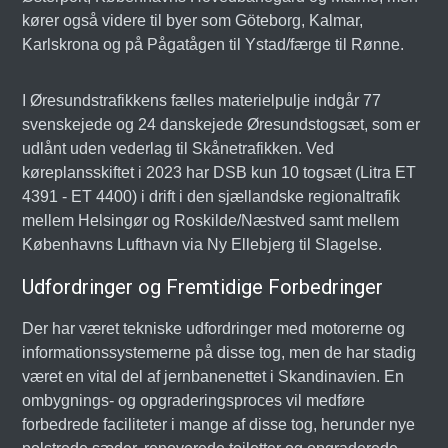
kører også videre til byer som Göteborg, Kalmar,
Karlskrona og på Pågatågen til Ystad/færge til Rønne.
I Øresundstrafikkens fælles materielpulje indgår 77
svenskejede og 24 danskejede Øresundstogsæt, som er
udlånt uden vederlag til Skånetrafikken. Ved
køreplansskiftet i 2023 har DSB kun 10 togsæt (Litra ET
4391 - ET 4400) i drift i den sjællandske regionaltrafik
mellem Helsingør og Roskilde/Næstved samt mellem
Københavns Lufthavn via Ny Ellebjerg til Slagelse.
Udfordringer og Fremtidige Forbedringer
Der har været tekniske udfordringer med motorerne og
informationssystemerne på disse tog, men de har stadig
været en vital del af jernbanenettet i Skandinavien. En
ombygnings- og opgraderingsproces vil medføre
forbedrede faciliteter i mange af disse tog, herunder nye