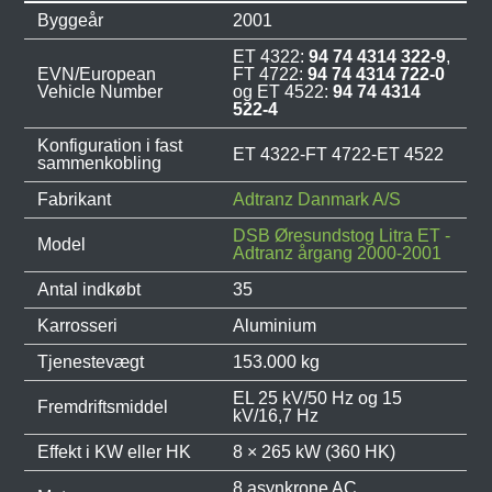
Byggeår
2001
ET 4322:
94 74 4314 322-9
,
EVN/European
FT 4722:
94 74 4314 722-0
Vehicle Number
og ET 4522:
94 74 4314
522-4
Konfiguration i fast
ET 4322-FT 4722-ET 4522
sammenkobling
Fabrikant
Adtranz Danmark A/S
DSB Øresundstog Litra ET -
Model
Adtranz årgang 2000-2001
Antal indkøbt
35
Karrosseri
Aluminium
Tjenestevægt
153.000 kg
EL 25 kV/50 Hz og 15
Fremdriftsmiddel
kV/16,7 Hz
Effekt i KW eller HK
8 × 265 kW (360 HK)
8 asynkrone AC