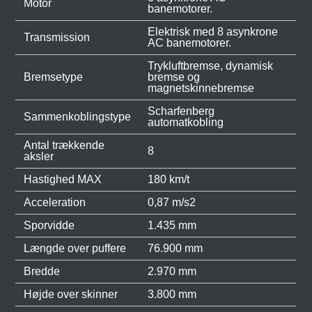
Motor
banemotorer.
Elektrisk med 8 asynkrone
Transmission
AC banemotorer.
Trykluftbremse, dynamisk
Bremsetype
bremse og
magnetskinnebremse
Scharfenberg
Sammenkoblingstype
automatkobling
Antal trækkende
8
aksler
Hastighed MAX
180 km/t
Acceleration
0,87 m/s2
Sporvidde
1.435 mm
Længde over puffere
76.900 mm
Bredde
2.970 mm
Højde over skinner
3.800 mm