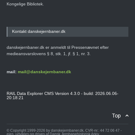
Kongelige Bibliotek.
Kontakt danskejernbaner.dk
danskejernbaner.dk er anmeldt til Pressenævnet efter
medieansvarslovens § 8, stk. 1, jf. § 1, nr. 3.
mail:
mail@danskejernbaner.dk
RAIL Data Explorer CMS Version 4.3.0 - build: 2026.06.06-
20:18:21
Top
© Copyright 1999-2026 by danskejernbaner.dk, CVR-nr.: 44 72 06 47 -
ejes, udvikles og drives af Dansk Jernbanehistorisk Arkiv