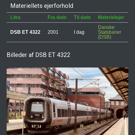
Materiellets ejerforhold
Litra
Fra dato
Til dato
Materielejer
B
Danske
DSB ET 4322
2001
I dag
Statsbaner
(DSB)
Billeder af DSB ET 4322