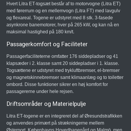
Hvert Litra ET-togsæt består af to motorvogne (Litra ET)
med førerrum og en mellemvogn (Litra FT) med lavgulv
og flexareal. Togene er udstyret med 8 stk. 3-fasede
asynkrone banemotorer, hver på 265 kW, og kan nå en
maksimal hastighed på 180 km/t.
Passagerkomfort og Faciliteter
Passagerfaciliteterne omfatter 176 siddepladser og 41
klapsæder i 2. klasse samt 20 siddepladser i 1. klasse.
Togsættene er udstyret med trykluftbremser, el-bremser
og magnetskinnebremser samt klimaanlæg og to toiletter
ombord. Disse funktioner sikrer en høj komfort for
passagererne under hele rejsen.
Driftsområder og Materielpulje
Litra ET-togene er en integreret del af Øresundstrafikken
og anvendes primært på strækningerne mellem
Østerport, Københavns Hovedbanegård og Malmö, men