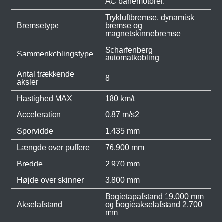
AC banemotorer.
Trykluftbremse, dynamisk
Bremsetype
bremse og
magnetskinnebremse
Scharfenberg
Sammenkoblingstype
automatkobling
Antal trækkende
8
aksler
Hastighed MAX
180 km/t
Acceleration
0,87 m/s2
Sporvidde
1.435 mm
Længde over puffere
76.900 mm
Bredde
2.970 mm
Højde over skinner
3.800 mm
Bogietapafstand 19.000 mm
Akselafstand
og bogieakselafstand 2.700
mm