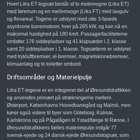
Hvert Litra ET-togsæt består af to motorvogne (Litra ET)
med førerrum og en mellemvogn (Litra FT) med lavgulv
og flexareal. Togene er udstyret med otte 3-fasede
asynkrone banemotorer, hver på 265 kW, og kan nå en
maksimal hastighed på 180 km/t. Passagerfaciliteterne
omfatter 176 siddepladser og 41 klapsæder i 2. klasse
samt 20 siddepladser i 1. klasse. Togsættene er udstyret
med trykluftbremser, el-bremser, magnetskinnebremser,
klimaanlæg og to toiletter ombord.
Driftsområder og Materielpulje
Litra ET-togene er en integreret del af Øresundstrafikken
og anvendes primært på strækningerne mellem
Østerport, Københavns Hovedbanegård og Malmö, men
kører også videre til byer som Göteborg, Kalmar,
Karlskrona og på Pågatågen til Ystad/færge til Rønne. I
Øresundstrafikkens fælles materielpulje indgår 77
svensk-ejede og 24 dansk-ejede Øresundstogsæt, som