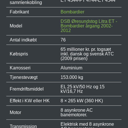
ET 4344-FT 4744-ET 4544
sammenkobling
Fabrikant
Bombardier
DSB Øresundstog Litra ET -
Model
Bombardier årgang 2002-
2012
Antal indkøbt
76
65 millioner kr. pr. togsæt
Købspris
inkl. dansk og svensk ATC
(2009 prisen)
Karrosseri
Aluminium
Tjenestevægt
153.000 kg
EL 25 kV/50 Hz og 15
Fremdriftsmiddel
kV/16,7 Hz
Effekt i KW eller HK
8 × 265 kW (360 HK)
8 asynkrone AC
Motor
banemotorer.
Elektrisk med 8 asynkrone
Transmission