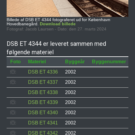
Billede af DSB ET 4344 fotograferet ud for København
Hovedbanegård.
Download billede
Fotograf: Jacob Laursen - Dato: den 27. marts 2024
DSB ET 4344 er leveret sammen med
følgende materiel
Foto
Materiel
Byggeår
Byggenummer
DSB ET 4336
2002
DSB ET 4337
2002
DSB ET 4338
2002
DSB ET 4339
2002
DSB ET 4340
2002
DSB ET 4341
2002
DSB ET 4342
2002