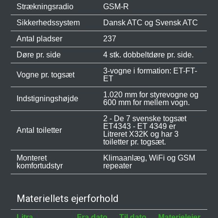
Strækningsradio
GSM-R
Sikkerhedssystem
Dansk ATC og Svensk ATC
Antal pladser
237
Døre pr. side
4 stk. dobbeltdøre pr. side.
3-vogne i formation: ET-FT-
Vogne pr. togsæt
ET
1.020 mm for styrevogne og
Indstigningshøjde
600 mm for mellem vogn.
2 - De 7 svenske togsæt
ET4343 - ET 4349 er
Antal toiletter
Litreret X32K og har 3
toiletter pr. togsæt.
Monteret
Klimaanlæg, WiFi og GSM
komfortudstyr
repeater
Materiellets ejerforhold
Litra
Fra dato
Til dato
Materielejer
B