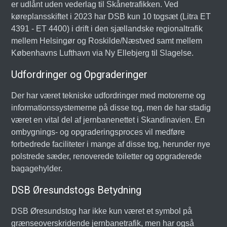
er udlånt uden vederlag til Skånetrafikken. Ved
køreplansskiftet i 2023 har DSB kun 10 togsæt (Litra ET
4391 - ET 4400) i drift i den sjællandske regionaltrafik
mellem Helsingør og Roskilde/Næstved samt mellem
Københavns Lufthavn via Ny Ellebjerg til Slagelse.
Udfordringer og Opgraderinger
Der har været tekniske udfordringer med motorerne og
informationssystemerne på disse tog, men de har stadig
været en vital del af jernbanenettet i Skandinavien. En
ombygnings- og opgraderingsproces vil medføre
forbedrede faciliteter i mange af disse tog, herunder nye
polstrede sæder, renoverede toiletter og opgraderede
bagagehylder.
DSB Øresundstogs Betydning
DSB Øresundstog har ikke kun været et symbol på
grænseoverskridende jernbanetrafik, men har også