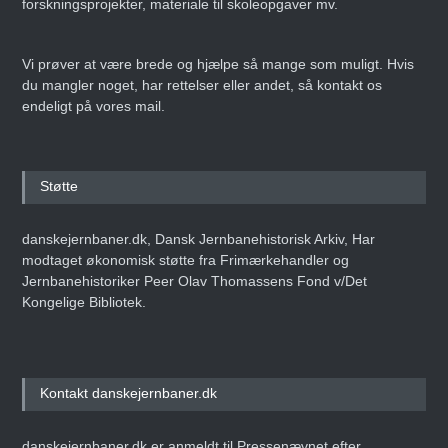
forskningsprojekter, materiale til skoleopgaver mv.
Vi prøver at være brede og hjælpe så mange som muligt. Hvis
du mangler noget, har rettelser eller andet, så kontakt os
endeligt på vores mail.
Støtte
danskejernbaner.dk, Dansk Jernbanehistorisk Arkiv, Har
modtaget økonomisk støtte fra Frimærkehandler og
Jernbanehistoriker Peer Olav Thomassens Fond v/Det
Kongelige Bibliotek.
Kontakt danskejernbaner.dk
danskejernbaner.dk er anmeldt til Pressenævnet efter