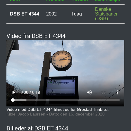
Danske
DSB ET 4344
2002
I dag
Statsbaner
(DSB)
Video fra DSB ET 4344
Video med DSB ET 4344 filmet ud for Ørestad Trinbræt.
Kilde: Jacob Laursen - Dato: den 16. december 2020
Billeder af DSB ET 4344