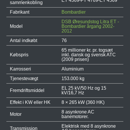
ET 4369-FT 4769-ET 4569
sammenkobling
Fabrikant
Bombardier
DSB Øresundstog Litra ET -
Model
Bombardier årgang 2002-
2012
Antal indkøbt
76
65 millioner kr. pr. togsæt
Købspris
inkl. dansk og svensk ATC
(2009 prisen)
Karrosseri
Aluminium
Tjenestevægt
153.000 kg
EL 25 kV/50 Hz og 15
Fremdriftsmiddel
kV/16,7 Hz
Effekt i KW eller HK
8 × 265 kW (360 HK)
8 asynkrone AC
Motor
banemotorer.
Elektrisk med 8 asynkrone
Transmission