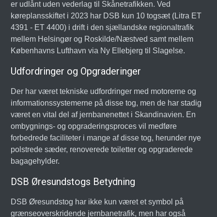
er udlånt uden vederlag til Skånetrafikken. Ved
køreplansskiftet i 2023 har DSB kun 10 togsæt (Litra ET
4391 - ET 4400) i drift i den sjællandske regionaltrafik
mellem Helsingør og Roskilde/Næstved samt mellem
Københavns Lufthavn via Ny Ellebjerg til Slagelse.
Udfordringer og Opgraderinger
Der har været tekniske udfordringer med motorerne og
informationssystemerne på disse tog, men de har stadig
været en vital del af jernbanenettet i Skandinavien. En
ombygnings- og opgraderingsproces vil medføre
forbedrede faciliteter i mange af disse tog, herunder nye
polstrede sæder, renoverede toiletter og opgraderede
bagagehylder.
DSB Øresundstogs Betydning
DSB Øresundstog har ikke kun været et symbol på
grænseoverskridende jernbanetrafik, men har også