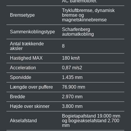
AC banemotorer.
Trykluftbremse, dynamisk
Bremsetype
bremse og
magnetskinnebremse
Scharfenberg
Sammenkoblingstype
automatkobling
Antal trækkende
8
aksler
Hastighed MAX
180 km/t
Acceleration
0,87 m/s2
Sporvidde
1.435 mm
Længde over puffere
76.900 mm
Bredde
2.970 mm
Højde over skinner
3.800 mm
Bogietapafstand 19.000 mm
Akselafstand
og bogieakselafstand 2.700
mm