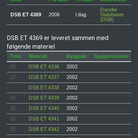
Danske
DSB ET 4369
2006
I dag
Statsbaner
(DSB)
DSB ET 4369 er leveret sammen med
følgende materiel
Foto
Materiel
Byggeår
Byggenummer
DSB ET 4336
2002
DSB ET 4337
2002
DSB ET 4338
2002
DSB ET 4339
2002
DSB ET 4340
2002
DSB ET 4341
2002
DSB ET 4342
2002