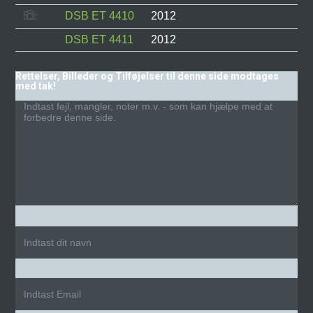
DSB ET 4410
2012
DSB ET 4411
2012
Rettelser, Billeder og Tilføjelser til denne side modtages
med tak!