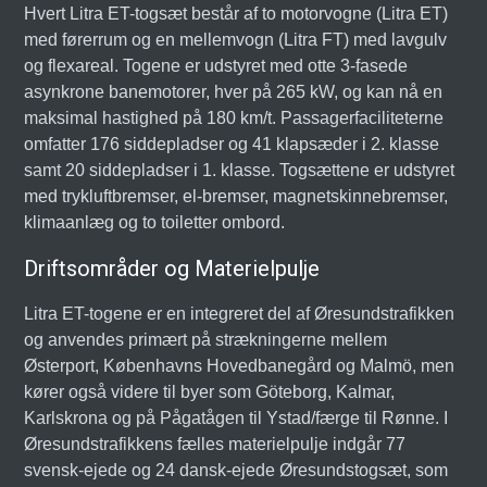
Hvert Litra ET-togsæt består af to motorvogne (Litra ET)
med førerrum og en mellemvogn (Litra FT) med lavgulv
og flexareal. Togene er udstyret med otte 3-fasede
asynkrone banemotorer, hver på 265 kW, og kan nå en
maksimal hastighed på 180 km/t. Passagerfaciliteterne
omfatter 176 siddepladser og 41 klapsæder i 2. klasse
samt 20 siddepladser i 1. klasse. Togsættene er udstyret
med trykluftbremser, el-bremser, magnetskinnebremser,
klimaanlæg og to toiletter ombord.
Driftsområder og Materielpulje
Litra ET-togene er en integreret del af Øresundstrafikken
og anvendes primært på strækningerne mellem
Østerport, Københavns Hovedbanegård og Malmö, men
kører også videre til byer som Göteborg, Kalmar,
Karlskrona og på Pågatågen til Ystad/færge til Rønne. I
Øresundstrafikkens fælles materielpulje indgår 77
svensk-ejede og 24 dansk-ejede Øresundstogsæt, som