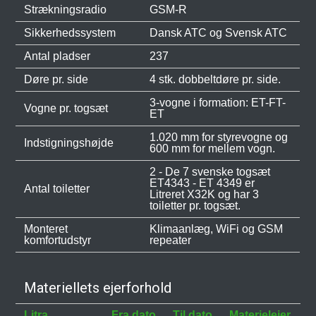
Strækningsradio
GSM-R
Sikkerhedssystem
Dansk ATC og Svensk ATC
Antal pladser
237
Døre pr. side
4 stk. dobbeltdøre pr. side.
3-vogne i formation: ET-FT-
Vogne pr. togsæt
ET
1.020 mm for styrevogne og
Indstigningshøjde
600 mm for mellem vogn.
2 - De 7 svenske togsæt
ET4343 - ET 4349 er
Antal toiletter
Litreret X32K og har 3
toiletter pr. togsæt.
Monteret
Klimaanlæg, WiFi og GSM
komfortudstyr
repeater
Materiellets ejerforhold
Litra
Fra dato
Til dato
Materielejer
B