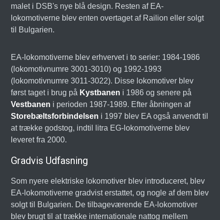
malet i DSB's nye blå design. Resten af EA-
lokomotiverne blev enten overtaget af Railion eller solgt
til Bulgarien.
EA-lokomotiverne blev erhvervet i to serier: 1984-1986
(lokomotivnumre 3001-3010) og 1992-1993
(lokomotivnumre 3011-3022). Disse lokomotiver blev
først taget i brug på
Kystbanen
i 1986 og senere på
Vestbanen
i perioden 1987-1989. Efter åbningen af
Storebæltsforbindelsen
i 1997 blev EA også anvendt til
at trække godstog, indtil litra EG-lokomotiverne blev
leveret fra 2000.
Gradvis Udfasning
Som nyere elektriske lokomotiver blev introduceret, blev
EA-lokomotiverne gradvist erstattet, og nogle af dem blev
solgt til Bulgarien. De tilbageværende EA-lokomotiver
blev brugt til at trække internationale nattog mellem