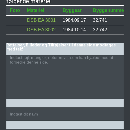
følgende materiel
Foto
Materiel
Byggeår
Byggenummer
DSB EA 3001
1984.09.17
32.741
DSB EA 3002
1984.10.14
32.742
Rettelser, Billeder og Tilføjelser til denne side modtages
med tak!