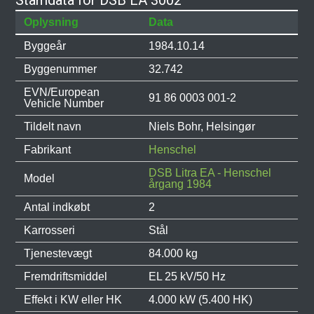
Stamdata for DSB EA 3002
Oplysning
Data
Byggeår
1984.10.14
Byggenummer
32.742
EVN/European
91 86 0003 001-2
Vehicle Number
Tildelt navn
Niels Bohr, Helsingør
Fabrikant
Henschel
DSB Litra EA - Henschel
Model
årgang 1984
Antal indkøbt
2
Karrosseri
Stål
Tjenestevægt
84.000 kg
Fremdriftsmiddel
EL 25 kV/50 Hz
Effekt i KW eller HK
4.000 kW (5.400 HK)