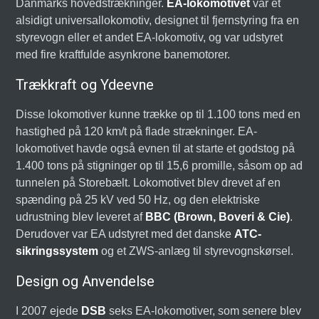
Danmarks hovedstrækninger.
EA-lokomotivet
var et
alsidigt universallokomotiv, designet til fjernstyring fra en
styrevogn eller et andet EA-lokomotiv, og var udstyret
med fire kraftfulde asynkrone banemotorer.
Trækkraft og Ydeevne
Disse lokomotiver kunne trække op til 1.100 tons med en
hastighed på 120 km/t på flade strækninger. EA-
lokomotivet havde også evnen til at starte et godstog på
1.400 tons på stigninger op til 15,6 promille, såsom op ad
tunnelen på Storebælt. Lokomotivet blev drevet af en
spænding på 25 kV ved 50 Hz, og den elektriske
udrustning blev leveret af
BBC (Brown, Boveri & Cie)
.
Derudover var EA udstyret med det danske
ATC-
sikringssystem
og et ZWS-anlæg til styrevognskørsel.
Design og Anvendelse
I 2007 ejede
DSB
seks EA-lokomotiver, som senere blev