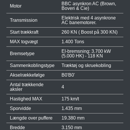
BBC asynkron AC (Brown,
Motor
Boveri & Cie)
Elektrisk med 4 asynkrone
Transmission
AC banemotorer.
Start trækkraft
260 KN ( Boost på 300 KN)
MAX togvægt
1.400 Tons
El-bremsning: 3.700 kW
Bremsetype
(5.000 HK) - 118 KN
Sammenkoblingstype
Træktøj og skruekobling
Akselrækkefølge
B0'B0'
Antal trækkende
4
aksler
Hastighed MAX
175 km/t
Sporvidde
1.435 mm
Længde over puffere
19.380 mm
Bredde
3.150 mm