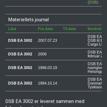
(DSB)
Materiellets journal
Litra
Fra dato
Til dato
Beskrivel
DSB EA 300
DSB EA 3002
2007.07.23
DSB til Bul
Cargo Ltd i
DSB EA 300
DSB EA 3002
2006
februar 20
DSB EA 30
DSB EA 3002
1986.03.19
navngivet N
Helsingør.
DSB EA 300
DSB EA 3002
1984.10.14
Danmark fr
Tyskland.
DSB EA 3002 er leveret sammen med