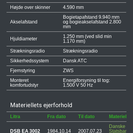
Højde over skinner
4.590 mm
Bogietapafstand 9.940 mm
Akselafstand
og bogieakselafstand 2.800
mm
1.250 mm (ved slid min
Hjuldiameter
1.170 mm)
Strækningsradio
Strækningsradio
Sikkerhedssystem
Dansk ATC
Fjernstyring
ZWS
Monteret
Energiforsyning til tog:
komfortudstyr
1.500 V 50 Hz
Materiellets ejerforhold
Litra
Fra dato
Til dato
Materieleje
Danske
DSB EA 3002
1984.10.14
2007.07.23
Statsbaner