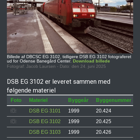
Billede af DBCSC EG 3102, tidligere DSB EG 3102 fotograferet
ud for Odense Banegård Center.
Download billede
Fotograf: Jacob Laursen - Dato: den 24. juni 2025
DSB EG 3102 er leveret sammen med
følgende materiel
Foto
Materiel
Byggeår
Byggenummer
DSB EG 3101
1999
20.424
DSB EG 3102
1999
20.425
DSB EG 3103
1999
20.426