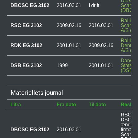
DB Car
DBCSC EG 3102
2016.03.01
I drift
Scandi
(DBCS
Railion
RSC EG 3102
2009.02.16
2016.03.01
Scandi
A/S (R
Railion
RDK EG 3102
2001.01.01
2009.02.16
Denma
A/S (R
Danske
DSB EG 3102
1999
2001.01.01
Statsba
(DSB)
Materiellets journal
Litra
Fra dato
Til dato
Beskri
RSC EG 
DBCSC 
ændring
DBCSC EG 3102
2016.03.01
firmakon
Scandin