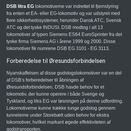
DSB litra EG
lokomotiverne var indrettet til fjernstyring
fra enten et EA- eller EG-lokomotiv og var udstyret med
flere sikkerhedssystemer, herunder Dansk ATC, Svensk
ATC og det tyske INDUSI. DSB modtog i alt 13
lokomotiver af typen Siemens ES64 EuroSprinter fra det
tyske firma Siemens AG i årene 1999 og 2000. Disse
lokomotiver fik numrene DSB EG 3101 - EG 3113.
Forberedelse til Øresundsforbindelsen
Nyanskaffelsen af disse godstogslokomotiver var en del
af DSB's forberedelser til åbningen af
Øresundsforbindelsen. DSB havde behov for et
lokomotiv, der kunne operere i både Sverige og
Tyskland, og litra EG var løsningen på denne udfordring.
Lokomotiverne kunne trække tunge godstog gennem
tunnelerne under Storebælt uden behov for ekstra
lokomotiver, hvilket markant øgede effektiviteten af
godstransporten.