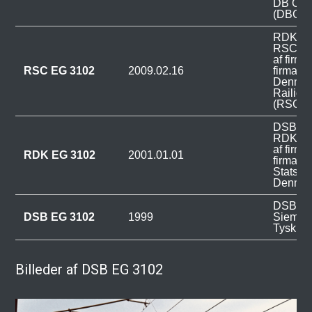
DB Car
(DBCSC
RDK EG 
RSC EG
af firm
RSC EG 3102
2009.02.16
firmakon
Denmark
Railion
(RSC).
DSB EG 
RDK EG
af firm
RDK EG 3102
2001.01.01
firmako
Statsba
Denmar
DSB EG 
DSB EG 3102
1999
Siemens
Tysklan
Billeder af DSB EG 3102