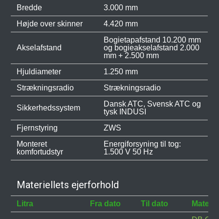
Bredde
3.000 mm
Højde over skinner
4.420 mm
Bogietapafstand 10.200 mm
Akselafstand
og bogieakselafstand 2.000
mm + 2.500 mm
Hjuldiameter
1.250 mm
Strækningsradio
Strækningsradio
Dansk ATC, Svensk ATC og
Sikkerhedssystem
tysk INDUSI
Fjernstyring
ZWS
Monteret
Energiforsyning til tog:
komfortudstyr
1.500 V 50 Hz
Materiellets ejerforhold
Litra
Fra dato
Til dato
Materie