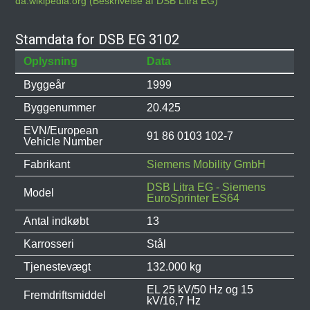
da.wikipedia.org (Beskrivelse af DSB Litra EG)
Stamdata for DSB EG 3102
Oplysning
Data
Byggeår
1999
Byggenummer
20.425
EVN/European
91 86 0103 102-7
Vehicle Number
Fabrikant
Siemens Mobility GmbH
DSB Litra EG - Siemens
Model
EuroSprinter ES64
Antal indkøbt
13
Karrosseri
Stål
Tjenestevægt
132.000 kg
EL 25 kV/50 Hz og 15
Fremdriftsmiddel
kV/16,7 Hz