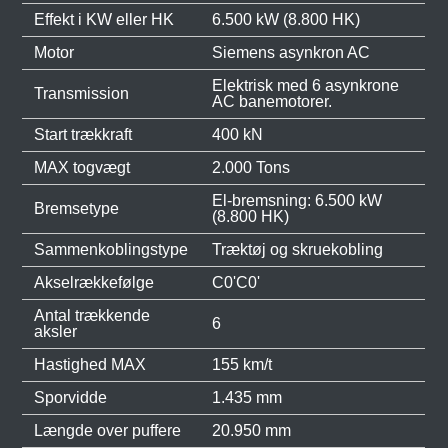
Effekt i KW eller HK
6.500 kW (8.800 HK)
Motor
Siemens asynkron AC
Elektrisk med 6 asynkrone
Transmission
AC banemotorer.
Start trækkraft
400 kN
MAX togvægt
2.000 Tons
El-bremsning: 6.500 kW
Bremsetype
(8.800 HK)
Sammenkoblingstype
Træktøj og skruekobling
Akselrækkefølge
C0'C0'
Antal trækkende
6
aksler
Hastighed MAX
155 km/t
Sporvidde
1.435 mm
Længde over puffere
20.950 mm