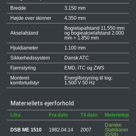
Bredde
3.150 mm
Højde over skinner
4.350 mm
Bogietapafstand 11.550 mm
Akselafstand
og bogieakselafstand 2.000
mm + 1.850 mm
Hjuldiameter
1.100 mm
Sikkerhedssystem
Dansk ATC
Fjernstyring
EMD, ITC og ZWS
Monteret
Energiforsyning til tog:
komfortudstyr
1.500 V 50 Hz
Materiellets ejerforhold
Litra
Fra dato
Til dato
Materielejer
Danske
DSB ME 1510
1982.04.14
2007
Statsbaner
(DSB)