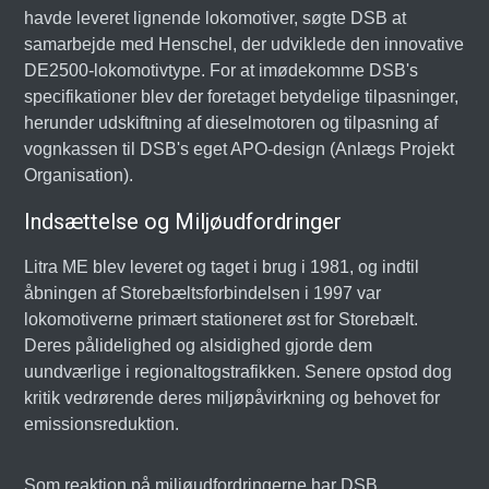
havde leveret lignende lokomotiver, søgte DSB at
samarbejde med Henschel, der udviklede den innovative
DE2500-lokomotivtype. For at imødekomme DSB's
specifikationer blev der foretaget betydelige tilpasninger,
herunder udskiftning af dieselmotoren og tilpasning af
vognkassen til DSB's eget APO-design (Anlægs Projekt
Organisation).
Indsættelse og Miljøudfordringer
Litra ME blev leveret og taget i brug i 1981, og indtil
åbningen af Storebæltsforbindelsen i 1997 var
lokomotiverne primært stationeret øst for Storebælt.
Deres pålidelighed og alsidighed gjorde dem
uundværlige i regionaltogstrafikken. Senere opstod dog
kritik vedrørende deres miljøpåvirkning og behovet for
emissionsreduktion.
Som reaktion på miljøudfordringerne har DSB