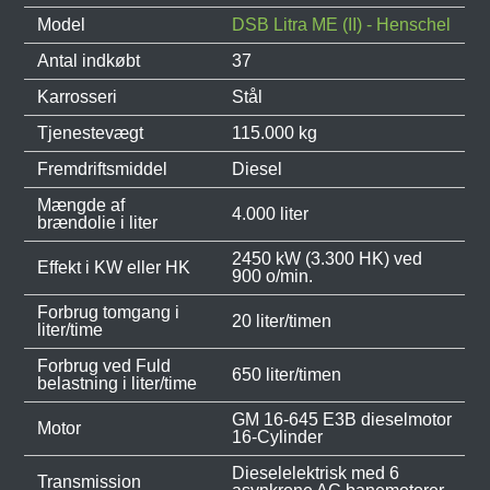
Model
DSB Litra ME (II) - Henschel
Antal indkøbt
37
Karrosseri
Stål
Tjenestevægt
115.000 kg
Fremdriftsmiddel
Diesel
Mængde af
4.000 liter
brændolie i liter
2450 kW (3.300 HK) ved
Effekt i KW eller HK
900 o/min.
Forbrug tomgang i
20 liter/timen
liter/time
Forbrug ved Fuld
650 liter/timen
belastning i liter/time
GM 16-645 E3B dieselmotor
Motor
16-Cylinder
Dieselelektrisk med 6
Transmission