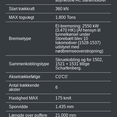
asynkrone AC banemotorer
Start trækkraft
360 kN
MAX togvægt
1.800 Tons
El-bremsning: 2550 kW
(3.470 HK) (Af hensyn til
tunnelkørsel under
Bremsetype
Storebælt blev 10
lokomotiver (1528-1537)
udstyret med
nødbremseoverstropning)
Skruekobling og for 1502,
Sammenkoblingstype
1521 + 1531 tillige
Scharfenberg.
Akselrækkefølge
C0'C0'
Antal trækkende
6
aksler
Hastighed MAX
175 km/t
Sporvidde
1.435 mm
Længde over puffere
21.000 mm