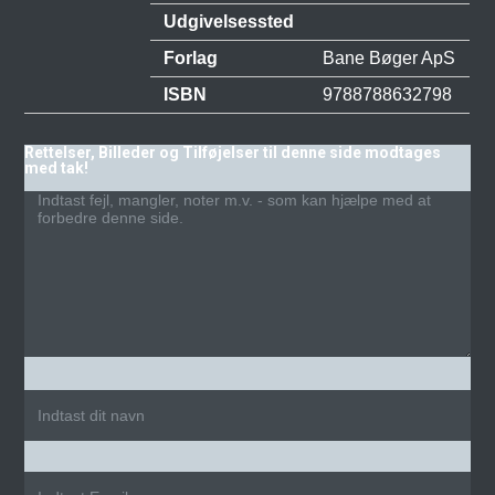
Udgivelsessted
Forlag
Bane Bøger ApS
ISBN
9788788632798
Rettelser, Billeder og Tilføjelser til denne side modtages
med tak!