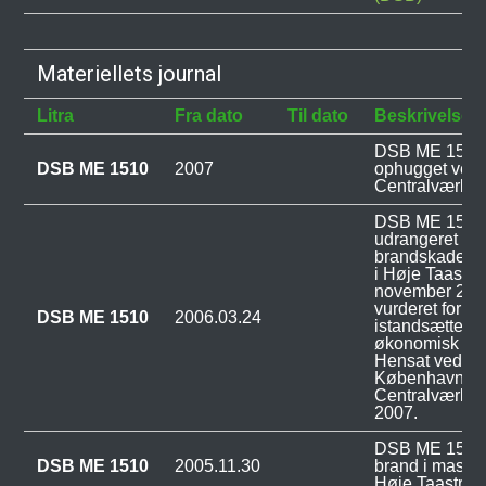
Materiellets journal
Litra
Fra dato
Til dato
Beskrivelse
DSB ME 1510 
DSB ME 1510
2007
ophugget ved
Centralværkst
DSB ME 1510 
udrangeret da
brandskadern
i Høje Taastru
november 2005
vurderet for sto
DSB ME 1510
2006.03.24
istandsættelse
økonomisk ford
Hensat ved v
Københavns
Centralværkste
2007.
DSB ME 1510 b
DSB ME 1510
2005.11.30
brand i maski
Høje Taastrup 