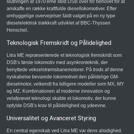
slutningen af 1970'erne stod DSB over for behovet for at
anskaffe en række kraftfulde diesellokomotiver. Efter
omhyggelige overvejelser faldt valget på en ny type
dieselelektrisk trækkraft udviklet af BBC-Thyssen
Henschel.
Teknologisk Fremskridt og Pålidelighed
Litra ME repræsenterede et teknologisk fremskridt som
DSB's første lokomotiv med asynkronteknik, der
benyttede vekselstrømsbanemotorer. På trods af denne
nyskabelse bevarede lokomotivet den pålidelige GM-
dieselmotor, velkendt fra tidligere modeller som MX, MY
og MZ. Kombinationen af moderne innovation og
velafprøvet teknologi skabte et lokomotiv, der kunne
opfylde DSB's krav til pålidelighed og ydeevne.
Universalitet og Avanceret Styring
En central egenskab ved Litra ME var dens alsidighed.