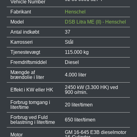
Vehicle Number
Fabrikant
Henschel
Model
DSB Litra ME (II) - Henschel
Antal indkøbt
37
Karrosseri
Stål
Tjenestevægt
115.000 kg
Fremdriftsmiddel
Diesel
Mængde af
4.000 liter
brændolie i liter
2450 kW (3.300 HK) ved
Effekt i KW eller HK
900 o/min.
Forbrug tomgang i
20 liter/timen
liter/time
Forbrug ved Fuld
650 liter/timen
belastning i liter/time
GM 16-645 E3B dieselmotor
Motor