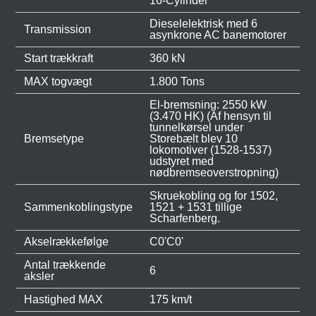
16-Cylinder
Dieselelektrisk med 6
Transmission
asynkrone AC banemotorer
Start trækkraft
360 kN
MAX togvægt
1.800 Tons
El-bremsning: 2550 kW
(3.470 HK) (Af hensyn til
tunnelkørsel under
Bremsetype
Storebælt blev 10
lokomotiver (1528-1537)
udstyret med
nødbremseoverstropning)
Skruekobling og for 1502,
Sammenkoblingstype
1521 + 1531 tillige
Scharfenberg.
Akselrækkefølge
C0'C0'
Antal trækkende
6
aksler
Hastighed MAX
175 km/t