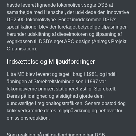
havde leveret lignende lokomotiver, søgte DSB at
samarbejde med Henschel, der udviklede den innovative
DE2500-lokomotivtype. For at imødekomme DSB's
specifikationer blev der foretaget betydelige tilpasninger,
herunder udskiftning af dieselmotoren og tilpasning af
vognkassen til DSB's eget APO-design (Anlægs Projekt
Organisation).
Indsættelse og Miljøudfordringer
Litra ME blev leveret og taget i brug i 1981, og indtil
åbningen af Storebæltsforbindelsen i 1997 var
lokomotiverne primært stationeret øst for Storebælt.
Deres pålidelighed og alsidighed gjorde dem
uundværlige i regionaltogstrafikken. Senere opstod dog
kritik vedrørende deres miljøpåvirkning og behovet for
emissionsreduktion.
Som reaktion på miljøudfordringerne har DSB