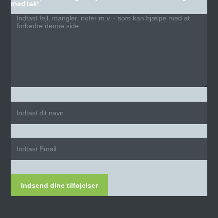
med tak!
Indsend dine tilføjelser