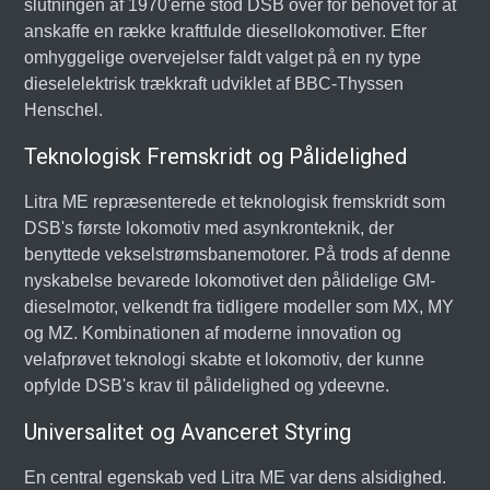
slutningen af 1970'erne stod DSB over for behovet for at
anskaffe en række kraftfulde diesellokomotiver. Efter
omhyggelige overvejelser faldt valget på en ny type
dieselelektrisk trækkraft udviklet af BBC-Thyssen
Henschel.
Teknologisk Fremskridt og Pålidelighed
Litra ME repræsenterede et teknologisk fremskridt som
DSB's første lokomotiv med asynkronteknik, der
benyttede vekselstrømsbanemotorer. På trods af denne
nyskabelse bevarede lokomotivet den pålidelige GM-
dieselmotor, velkendt fra tidligere modeller som MX, MY
og MZ. Kombinationen af moderne innovation og
velafprøvet teknologi skabte et lokomotiv, der kunne
opfylde DSB's krav til pålidelighed og ydeevne.
Universalitet og Avanceret Styring
En central egenskab ved Litra ME var dens alsidighed.