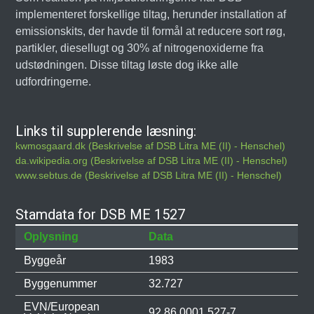
implementeret forskellige tiltag, herunder installation af
emissionskits, der havde til formål at reducere sort røg,
partikler, diesellugt og 30% af nitrogenoxiderne fra
udstødningen. Disse tiltag løste dog ikke alle
udfordringerne.
Links til supplerende læsning:
kwmosgaard.dk (Beskrivelse af DSB Litra ME (II) - Henschel)
da.wikipedia.org (Beskrivelse af DSB Litra ME (II) - Henschel)
www.sebtus.de (Beskrivelse af DSB Litra ME (II) - Henschel)
Stamdata for DSB ME 1527
Oplysning
Data
Byggeår
1983
Byggenummer
32.727
EVN/European
92 86 0001 527-7