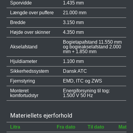
Sporvidde
1.435 mm
Længde over puffere
21.000 mm
Bredde
3.150 mm
Højde over skinner
4.350 mm
Bogietapafstand 11.550 mm
Akselafstand
og bogieakselafstand 2.000
mm + 1.850 mm
Hjuldiameter
1.100 mm
Sikkerhedssystem
Dansk ATC
Fjernstyring
EMD, ITC og ZWS
Monteret
Energiforsyning til tog:
komfortudstyr
1.500 V 50 Hz
Materiellets ejerforhold
Litra
Fra dato
Til dato
Materi