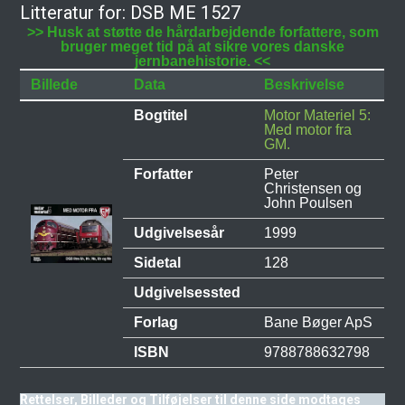
Litteratur for: DSB ME 1527
>> Husk at støtte de hårdarbejdende forfattere, som
bruger meget tid på at sikre vores danske
jernbanehistorie. <<
Billede
Data
Beskrivelse
Bogtitel
Motor Materiel 5:
Med motor fra
GM.
Forfatter
Peter
Christensen og
John Poulsen
Udgivelsesår
1999
Sidetal
128
Udgivelsessted
Forlag
Bane Bøger ApS
ISBN
9788788632798
Rettelser, Billeder og Tilføjelser til denne side modtages