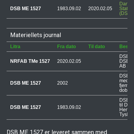
Dansk
DSB ME 1527
1983.09.02
2020.02.05
Statsb
(DSB)
Materiellets journal
Litra
Fra dato
Til dato
Beskri
DSB ME
NRFAB TMe 1527
2020.02.05
DSB ti
AB so
DSB ME
med ZW
DSB ME 1527
2002
fjernst
dobbel
DSB ME
til Da
DSB ME 1527
1983.09.02
Hensch
Tyskla
DSB ME 1527 er leveret sammen med