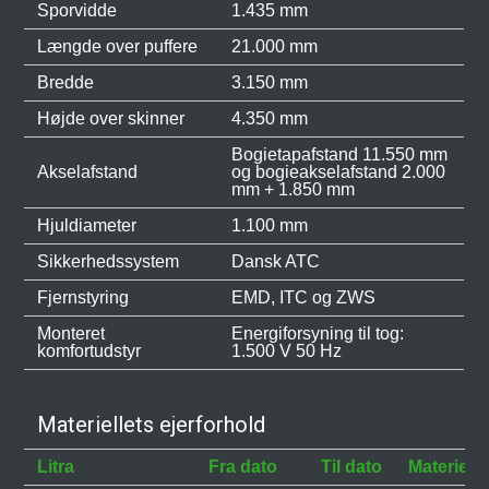
Sporvidde
1.435 mm
Længde over puffere
21.000 mm
Bredde
3.150 mm
Højde over skinner
4.350 mm
Bogietapafstand 11.550 mm
Akselafstand
og bogieakselafstand 2.000
mm + 1.850 mm
Hjuldiameter
1.100 mm
Sikkerhedssystem
Dansk ATC
Fjernstyring
EMD, ITC og ZWS
Monteret
Energiforsyning til tog:
komfortudstyr
1.500 V 50 Hz
Materiellets ejerforhold
Litra
Fra dato
Til dato
Materielej