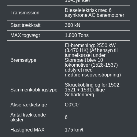
16-Cylinder
Dieselelektrisk med 6
Transmission
asynkrone AC banemotorer
Start trækkraft
360 kN
MAX togvægt
1.800 Tons
El-bremsning: 2550 kW
(3.470 HK) (Af hensyn til
tunnelkørsel under
Bremsetype
Storebælt blev 10
lokomotiver (1528-1537)
udstyret med
nødbremseoverstropning)
Skruekobling og for 1502,
Sammenkoblingstype
1521 + 1531 tillige
Scharfenberg.
Akselrækkefølge
C0'C0'
Antal trækkende
6
aksler
Hastighed MAX
175 km/t