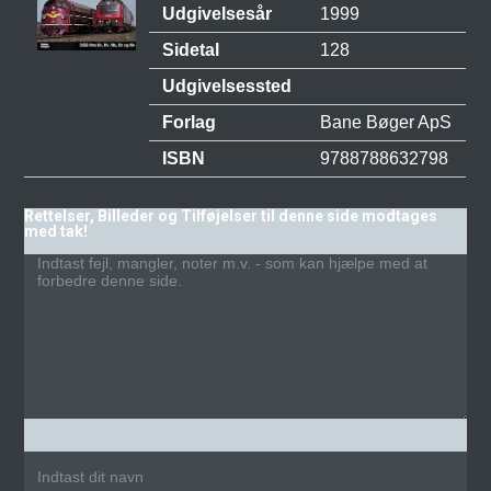
Udgivelsesår
1999
Sidetal
128
Udgivelsessted
Forlag
Bane Bøger ApS
ISBN
9788788632798
Rettelser, Billeder og Tilføjelser til denne side modtages
med tak!