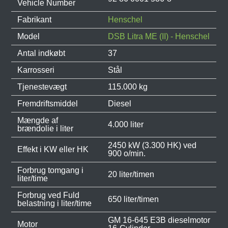
Vehicle Number
Fabrikant
Henschel
Model
DSB Litra ME (II) - Henschel
Antal indkøbt
37
Karrosseri
Stål
Tjenestevægt
115.000 kg
Fremdriftsmiddel
Diesel
Mængde af
4.000 liter
brændolie i liter
2450 kW (3.300 HK) ved
Effekt i KW eller HK
900 o/min.
Forbrug tomgang i
20 liter/timen
liter/time
Forbrug ved Fuld
650 liter/timen
belastning i liter/time
GM 16-645 E3B dieselmotor
Motor