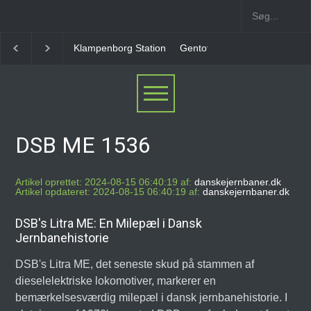
Gentofte Station
Ny Ellebjerg Station [2006-2023]
DSB ME 1536
Artikel oprettet: 2024-08-15 06:40:19 af:
danskejernbaner.dk
Artikel opdateret: 2024-08-15 06:40:19 af:
danskejernbaner.dk
DSB's Litra ME: En Milepæl i Dansk
Jernbanehistorie
DSB's Litra ME, det seneste skud på stammen af
dieselelektriske lokomotiver, markerer en
bemærkelsesværdig milepæl i dansk jernbanehistorie. I