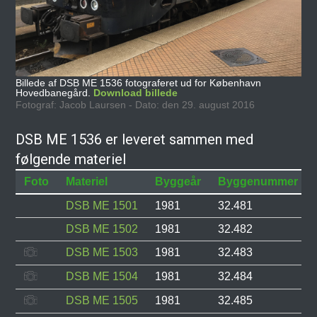
Billede af DSB ME 1536 fotograferet ud for København
Hovedbanegård.
Download billede
Fotograf: Jacob Laursen - Dato: den 29. august 2016
DSB ME 1536 er leveret sammen med
følgende materiel
Foto
Materiel
Byggeår
Byggenummer
DSB ME 1501
1981
32.481
DSB ME 1502
1981
32.482
DSB ME 1503
1981
32.483
DSB ME 1504
1981
32.484
DSB ME 1505
1981
32.485