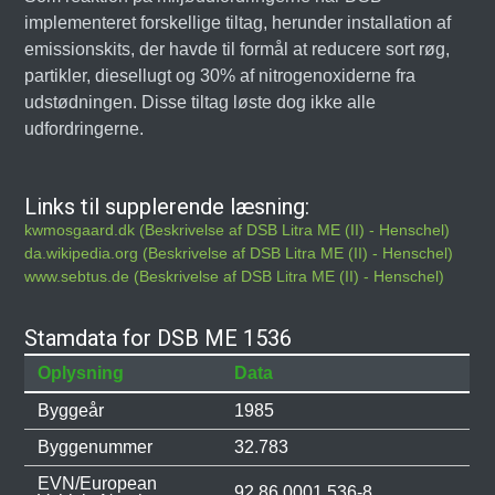
implementeret forskellige tiltag, herunder installation af
emissionskits, der havde til formål at reducere sort røg,
partikler, diesellugt og 30% af nitrogenoxiderne fra
udstødningen. Disse tiltag løste dog ikke alle
udfordringerne.
Links til supplerende læsning:
kwmosgaard.dk (Beskrivelse af DSB Litra ME (II) - Henschel)
da.wikipedia.org (Beskrivelse af DSB Litra ME (II) - Henschel)
www.sebtus.de (Beskrivelse af DSB Litra ME (II) - Henschel)
Stamdata for DSB ME 1536
Oplysning
Data
Byggeår
1985
Byggenummer
32.783
EVN/European
92 86 0001 536-8