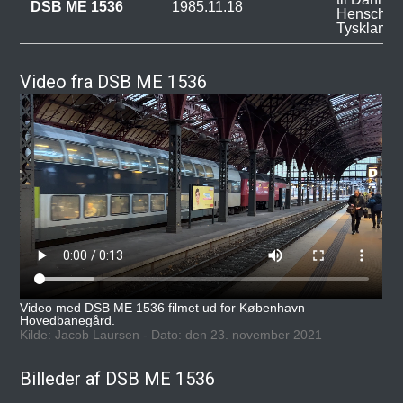
DSB ME 1536
1985.11.18
Henschel,
Tyskland.
Video fra DSB ME 1536
Video med DSB ME 1536 filmet ud for København
Hovedbanegård.
Kilde: Jacob Laursen - Dato: den 23. november 2021
Billeder af DSB ME 1536