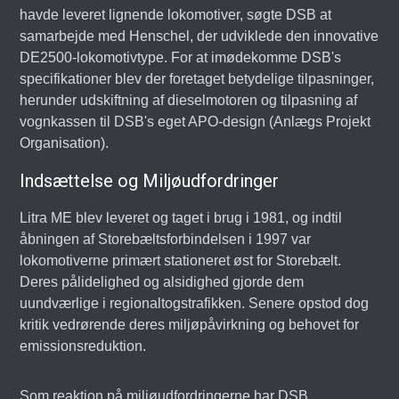
havde leveret lignende lokomotiver, søgte DSB at
samarbejde med Henschel, der udviklede den innovative
DE2500-lokomotivtype. For at imødekomme DSB's
specifikationer blev der foretaget betydelige tilpasninger,
herunder udskiftning af dieselmotoren og tilpasning af
vognkassen til DSB's eget APO-design (Anlægs Projekt
Organisation).
Indsættelse og Miljøudfordringer
Litra ME blev leveret og taget i brug i 1981, og indtil
åbningen af Storebæltsforbindelsen i 1997 var
lokomotiverne primært stationeret øst for Storebælt.
Deres pålidelighed og alsidighed gjorde dem
uundværlige i regionaltogstrafikken. Senere opstod dog
kritik vedrørende deres miljøpåvirkning og behovet for
emissionsreduktion.
Som reaktion på miljøudfordringerne har DSB