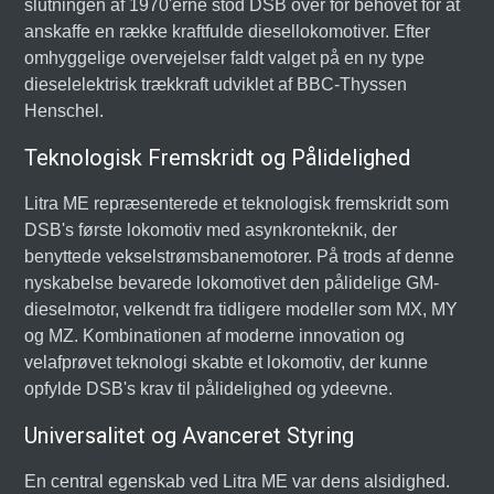
slutningen af 1970'erne stod DSB over for behovet for at
anskaffe en række kraftfulde diesellokomotiver. Efter
omhyggelige overvejelser faldt valget på en ny type
dieselelektrisk trækkraft udviklet af BBC-Thyssen
Henschel.
Teknologisk Fremskridt og Pålidelighed
Litra ME repræsenterede et teknologisk fremskridt som
DSB's første lokomotiv med asynkronteknik, der
benyttede vekselstrømsbanemotorer. På trods af denne
nyskabelse bevarede lokomotivet den pålidelige GM-
dieselmotor, velkendt fra tidligere modeller som MX, MY
og MZ. Kombinationen af moderne innovation og
velafprøvet teknologi skabte et lokomotiv, der kunne
opfylde DSB's krav til pålidelighed og ydeevne.
Universalitet og Avanceret Styring
En central egenskab ved Litra ME var dens alsidighed.