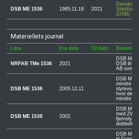
Danske
DSB ME 1536
1985.11.18
2021
Statsbane
(DSB)
Materiellets journal
Litra
Fra dato
Til dato
Beskrivel
DSB ME 15
NRFAB TMe 1536
2021
DSB til N
AB som N
DSB ME 1
mindre påk
DSB ME 1536
2005.12.11
styrevogn
hvor der h
mindre mat
DSB ME 15
med ZWS k
DSB ME 1536
2002
fjernstyrin
dobbeltdæ
DSB ME 15
til Danmar