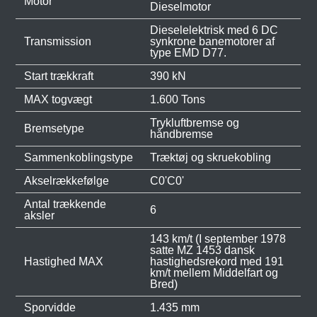
Motor
Dieselmotor
Dieselelektrisk med 6 DC
Transmission
synkrone banemotorer af
type EMD D77.
Start trækkraft
390 kN
MAX togvægt
1.600 Tons
Trykluftbremse og
Bremsetype
håndbremse
Sammenkoblingstype
Træktøj og skruekobling
Akselrækkefølge
C0'C0'
Antal trækkende
6
aksler
143 km/t (I september 1978
satte MZ 1453 dansk
Hastighed MAX
hastighedsrekord med 191
km/t mellem Middelfart og
Bred)
Sporvidde
1.435 mm