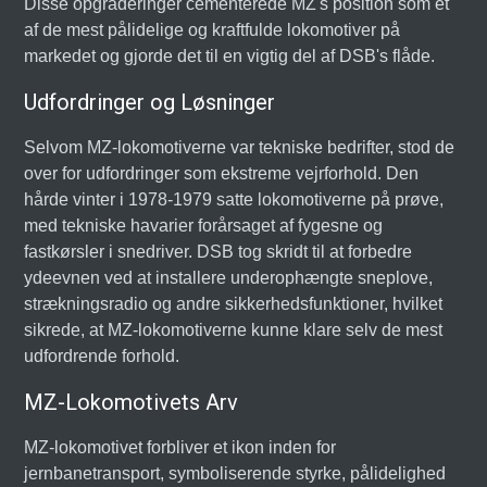
Disse opgraderinger cementerede MZ's position som et
af de mest pålidelige og kraftfulde lokomotiver på
markedet og gjorde det til en vigtig del af DSB's flåde.
Udfordringer og Løsninger
Selvom MZ-lokomotiverne var tekniske bedrifter, stod de
over for udfordringer som ekstreme vejrforhold. Den
hårde vinter i 1978-1979 satte lokomotiverne på prøve,
med tekniske havarier forårsaget af fygesne og
fastkørsler i snedriver. DSB tog skridt til at forbedre
ydeevnen ved at installere underophængte sneplove,
strækningsradio og andre sikkerhedsfunktioner, hvilket
sikrede, at MZ-lokomotiverne kunne klare selv de mest
udfordrende forhold.
MZ-Lokomotivets Arv
MZ-lokomotivet forbliver et ikon inden for
jernbanetransport, symboliserende styrke, pålidelighed