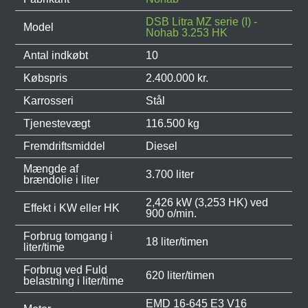
DSB Litra MZ serie (I) -
Model
Nohab 3.253 HK
Antal indkøbt
10
Købspris
2.400.000 kr.
Karrosseri
Stål
Tjenestevægt
116.500 kg
Fremdriftsmiddel
Diesel
Mængde af
3.700 liter
brændolie i liter
2,426 kW (3,253 HK) ved
Effekt i KW eller HK
900 o/min.
Forbrug tomgang i
18 liter/timen
liter/time
Forbrug ved Fuld
620 liter/timen
belastning i liter/time
EMD 16-645 E3 V16