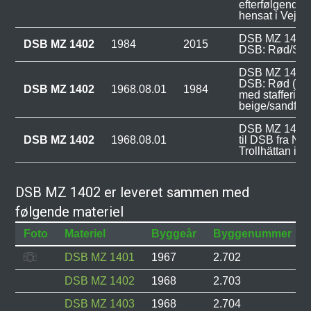
efterfølgende 
hensat i Vejle.
DSB MZ 1402 v
DSB MZ 1402
1984
2015
DSB: Rød/Sort
DSB MZ 1402 v
DSB: Rød (vin
DSB MZ 1402
1968.08.01
1984
med stafferinge
beige/sandfarv
DSB MZ 1402 b
DSB MZ 1402
1968.08.01
til DSB fra N
Trollhättan i S
DSB MZ 1402 er leveret sammen med
følgende materiel
Foto
Materiel
Byggeår
Byggenummer
DSB MZ 1401
1967
2.702
DSB MZ 1402
1968
2.703
DSB MZ 1403
1968
2.704