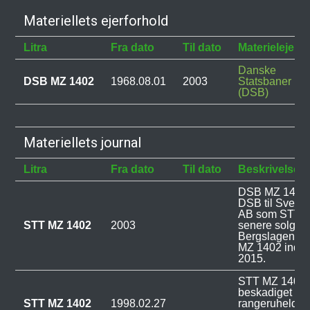
Materiellets ejerforhold
Litra
Fra dato
Til dato
Materielejer
Danske
DSB MZ 1402
1968.08.01
2003
Statsbaner
(DSB)
Materiellets journal
Litra
Fra dato
Til dato
Beskrivelse
DSB MZ 1402 b
DSB til Svens
AB som STT M
STT MZ 1402
2003
senere solgt ti
Bergslagen A
MZ 1402 inden
2015.
STT MZ 1402 
beskadiget ved
STT MZ 1402
1998.02.27
rangeruheld i 