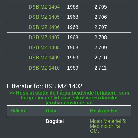
DSB MZ 1404
1968
2.705
DSB MZ 1405
1968
2.706
DSB MZ 1406
1968
2.707
DSB MZ 1407
1968
2.708
DSB MZ 1408
1968
2.709
DSB MZ 1409
1969
2.710
DSB MZ 1410
1969
2.711
Litteratur for: DSB MZ 1402
>> Husk at støtte de hårdarbejdende forfattere, som
bruger meget tid på at sikre vores danske
jernbanehistorie. <<
Billede
Data
Beskrivelse
Bogtitel
Motor Materiel 5:
Med motor fra
GM.