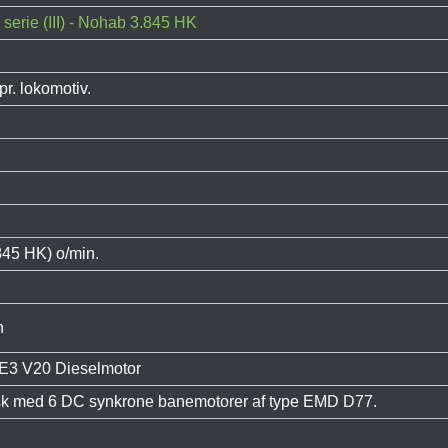
serie (III) - Nohab 3.845 HK
pr. lokomotiv.
845 HK) o/min.
n
E3 V20 Dieselmotor
isk med 6 DC synkrone banemotorer af type EMD D77.