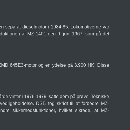
en separat dieselmotor i 1984-85. Lokomotiverne var
troduktionen af MZ 1401 den 9. juni 1967, som på det
t EMD 645E3-motor og en ydelse på 3.900 HK. Disse
årde vinter i 1978-1979, satte dem på prøve. Tekniske
vedligeholdelse. DSB tog skridt til at forbedre MZ-
re sikkerhedsfunktioner, hvilket sikrede, at MZ-