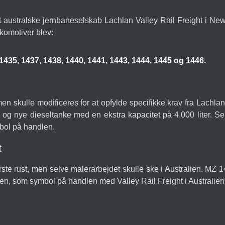
det australske jernbaneselskab Lachlan Valley Rail Freight i Ne
komotiver blev:
1435, 1437, 1438, 1440, 1441, 1443, 1444, 1445 og 1446.
men skulle modificeres for at opfylde specifikke krav fra Lachla
 og nye dieseltanke med en ekstra kapacitet på 4.000 liter. Sel
mbol på handlen.
t
e rust, men selve malerarbejdet skulle ske i Australien. MZ 143
sen, som symbol på handlen med Valley Rail Freight i Australien