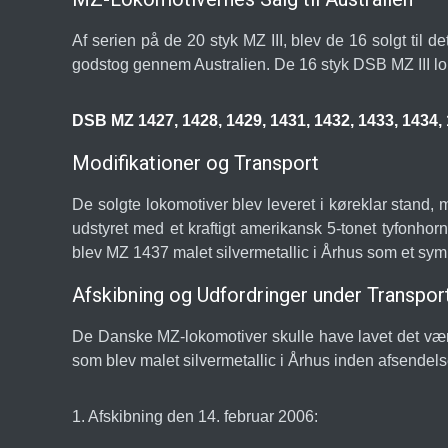
Af serien på de 20 styk MZ III, blev de 16 solgt til 
godstog gennem Australien. De 16 styk DSB MZ III lo
DSB MZ 1427, 1428, 1429, 1431, 1432, 1433, 1434, 
Modifikationer og Transport
De solgte lokomotiver blev leveret i køreklar stand, 
udstyret med et kraftigt amerikansk 5-tonet tyfonhorn
blev MZ 1437 malet silvermetallic i Århus som et sy
Afskibning og Udfordringer under Transpor
De Danske MZ-lokomotiver skulle have lavet det værst
som blev malet silvermetallic i Århus inden afsendel
1. Afskibning den 14. februar 2006: