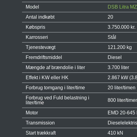
Model
DSB Litra MZ 
Antal indkøbt
20
Købspris
3.750.000 kr. 
Karrosseri
Stål
Tjenestevægt
121.200 kg
Fremdriftsmiddel
Diesel
Mængde af brændolie i liter
3.700 liter
Effekt i KW eller HK
2.867 kW (3.
Forbrug tomgang i liter/time
20 liter/timen
Forbrug ved Fuld belastning i
800 liter/time
liter/time
Motor
EMD 20-645 
Transmission
Dieselelektr
Start trækkraft
410 kN