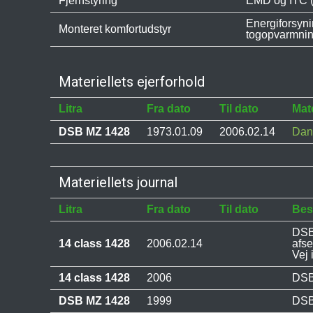
Fjernstyring
EMD og ITC (M
Energiforsyn
Monteret komfortudstyr
togopvarmnin
Materiellets ejerforhold
Litra
Fra dato
Til dato
Mate
DSB MZ 1428
1973.01.09
2006.02.14
Dan
Materiellets journal
Litra
Fra dato
Til dato
Bes
DSB
14 class 1428
2006.02.14
afs
Vej
14 class 1428
2006
DSB 
DSB MZ 1428
1999
DSB