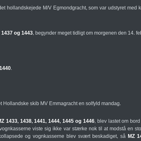
 det hollandskejede M/V Egmondgracht, som var udstyret med kran
 1437 og 1443
, begynder meget tidligt om morgenen den 14. fe
 1440
.
i det Hollandske skib MV Emmagracht en solfyld mandag.
 1433, 1438, 1441, 1444, 1445 og 1446
, blev lastet om bor
ognkasserne viste sig ikke var stærke nok til at modstå en st
kollapsede og vognkasserne blev svært beskadiget, så
MZ 1