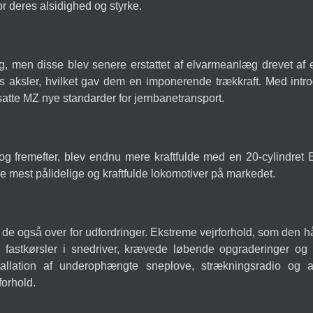
r deres alsidighed og styrke.
, men disse blev senere erstattet af elvarmeanlæg drevet af 
seks aksler, hvilket gav dem en imponerende trækkraft. Med in
 satte MZ nye standarder for jernbanetransport.
og fremefter, blev endnu mere kraftfulde med en 20-cylindre
 mest pålidelige og kraftfulde lokomotiver på markedet.
 de også over for udfordringer. Ekstreme vejrforhold, som den h
 fastkørsler i snedriver, krævede løbende opgraderinger og 
allation af underophængte sneplove, strækningsradio og and
forhold.