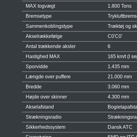
MAX togvægt
1.800 Tons
Bremsetype
Trykluftbrem
Sammenkoblingstype
Træktøj og s
Akselrækkefølge
C0'C0'
Antal trækkende aksler
6
Hastighed MAX
165 km/t (I 
Sporvidde
1.435 mm
Længde over puffere
21.000 mm
Bredde
3.060 mm
Højde over skinner
4.300 mm
Akselafstand
Bogietapafst
Strækningsradio
Strækningsra
Sikkerhedssystem
Dansk ATC