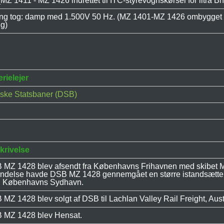
Z 1411 - MZ 1426 indrettet til ITC-styrevognskørsel for litra Bn
ing tog: damp med 1.500V 50 Hz. (MZ 1401-MZ 1426 ombygget me
g)
rielejer
ske Statsbaner (DSB)
krivelse
 MZ 1428 blev afsendt fra Københavns Frihavnen med skibet M
endelse havde DSB MZ 1428 gennemgået en større istandsætte
 i Københavns Sydhavn.
MZ 1428 blev solgt af DSB til Lachlan Valley Rail Freight, Aus
 MZ 1428 blev Hensat.