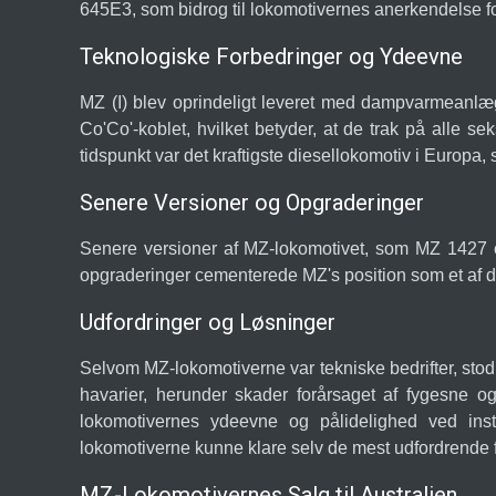
645E3, som bidrog til lokomotivernes anerkendelse fo
Teknologiske Forbedringer og Ydeevne
MZ (I) blev oprindeligt leveret med dampvarmeanlæg
Co'Co'-koblet, hvilket betyder, at de trak på alle 
tidspunkt var det kraftigste diesellokomotiv i Europa,
Senere Versioner og Opgraderinger
Senere versioner af MZ-lokomotivet, som MZ 1427 
opgraderinger cementerede MZ's position som et af de
Udfordringer og Løsninger
Selvom MZ-lokomotiverne var tekniske bedrifter, stod
havarier, herunder skader forårsaget af fygesne og
lokomotivernes ydeevne og pålidelighed ved inst
lokomotiverne kunne klare selv de mest udfordrende 
MZ-Lokomotivernes Salg til Australien