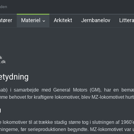
iden
d Station
Favrholm Station
Hillerød Lokal Station
Hillerød Statio
tører
Materiel
Arkitekt
Jernbanelov
Litter
k
.dk
etydning
hab) i samarbejde med General Motors (GM), har en bemærke
mme behovet for kraftigere lokomotiver, blev MZ-lokomotivet hurt
g
 lokomotiver til at trække stadig større tog i slutningen af 1960
ventningerne, før serieproduktionen begyndte. MZ-lokomotivet va