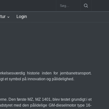
n
København Syd Station
Nørrebro B Station [1886-1930]
Nørre
atur
Login
lsesværdig historie inden for jernbanetransport.
igt et symbol på innovation og pålidelighed.
'erne. Den første MZ, MZ 1401, blev testet grundigt i et
r udstyret med den pålidelige GM-dieselmotor type 16-