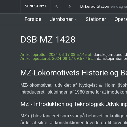
Birkerød Station
en dag s
Allerø
SENEST NYT
Forside
Jernbaner
Stationer
Opera
DSB MZ 1428
Artikel oprettet: 2024-08-17 09:57:45 af:
danskejernbaner.d
Artikel opdateret: 2024-08-17 09:57:45 af:
danskejernbaner
MZ-Lokomotivets Historie og B
MZ-lokomotivet, udviklet af Nydqvist & Holm (No
Introduceret i slutningen af 1960'erne for at imødeko
MZ - Introduktion og Teknologisk Udviklin
MZ (I) blev lanceret som svar på behovet for kraftigere
år for at sikre, at konstruktionen levede op til for