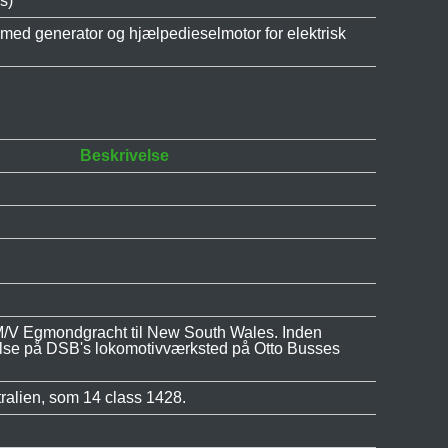
s)
d generator og hjælpedieselmotor for elektrisk
Beskrivelse
/V Egmondgracht til New South Wales. Inden
lse på DSB's lokomotivværksted på Otto Busses
tralien, som 14 class 1428.