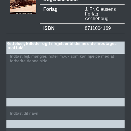
Forlag
J. Fr. Clausens
Forlag,
Aschehoug
ISBN
8711004169
Rettelser, Billeder og Tilføjelser til denne side modtages
med tak!