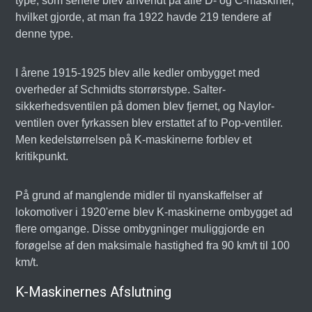
type, som senere blev anvendt på alle D- og C-maskiner,
hvilket gjorde, at man fra 1922 havde 219 tendere af
denne type.
I årene 1915-1925 blev alle kedler ombygget med
overheder af Schmidts storrørstype. Salter-
sikkerhedsventilen på domen blev fjernet, og Naylor-
ventilen over fyrkassen blev erstattet af to Pop-ventiler.
Men kedelstørrelsen på K-maskinerne forblev et
kritikpunkt.
På grund af manglende midler til nyanskaffelser af
lokomotiver i 1920'erne blev K-maskinerne ombygget ad
flere omgange. Disse ombygninger muliggjorde en
forøgelse af den maksimale hastighed fra 90 km/t til 100
km/t.
K-Maskinernes Afslutning