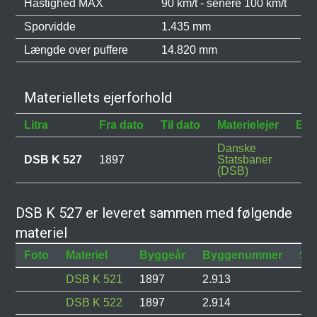
Hastighed MAX
90 km/t - senere 100 km/t
Sporvidde
1.435 mm
Længde over puffere
14.820 mm
Materiellets ejerforhold
Litra
Fra dato
Til dato
Materielejer
Bes
Danske
DSB K 527
1897
Statsbaner
(DSB)
DSB K 527 er leveret sammen med følgende
materiel
Foto
Materiel
Byggeår
Byggenummer
Sta
DSB K 521
1897
2.913
DSB K 522
1897
2.914