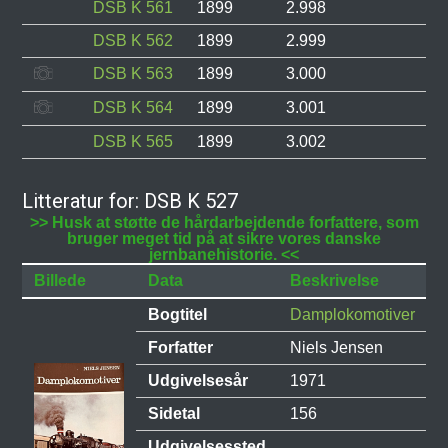
DSB K 561
1899
2.998
DSB K 562
1899
2.999
DSB K 563
1899
3.000
DSB K 564
1899
3.001
DSB K 565
1899
3.002
Litteratur for: DSB K 527
>> Husk at støtte de hårdarbejdende forfattere, som
bruger meget tid på at sikre vores danske
jernbanehistorie. <<
Billede
Data
Beskrivelse
Bogtitel
Damplokomotiver
Forfatter
Niels Jensen
Udgivelsesår
1971
Sidetal
156
Udgivelsessted