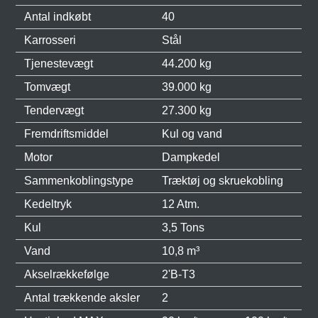
Antal indkøbt
40
Karrosseri
Stål
Tjenestevægt
44.200 kg
Tomvægt
39.000 kg
Tendervægt
27.300 kg
Fremdriftsmiddel
Kul og vand
Motor
Dampkedel
Sammenkoblingstype
Træktøj og skruekobling
Kedeltryk
12 Atm.
Kul
3,5 Tons
Vand
10,8 m³
Akselrækkefølge
2'B-T3
Antal trækkende aksler
2