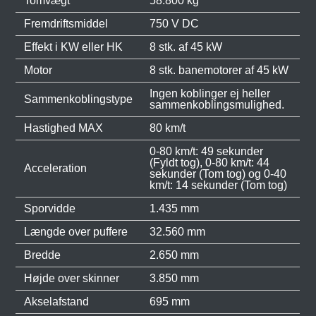
Tomvægt
58.800 kg
Fremdriftsmiddel
750 V DC
Effekt i KW eller HK
8 stk. af 45 kW
Motor
8 stk. banemotorer af 45 kW
Ingen koblinger ej heller
Sammenkoblingstype
sammenkoblingsmulighed.
Hastighed MAX
80 km/t
0-80 km/t: 49 sekunder
(Fyldt tog), 0-80 km/t: 44
Acceleration
sekunder (Tom tog) og 0-40
km/t: 14 sekunder (Tom tog)
Sporvidde
1.435 mm
Længde over puffere
32.560 mm
Bredde
2.650 mm
Højde over skinner
3.850 mm
Akselafstand
695 mm