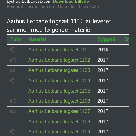
Lystrup Letbanestation.
Download billede
Fotograf: Jacob Laursen - Dato: den 1. juli 2025
Aarhus Letbane togsæt 1110 er leveret
sammen med følgende materiel
Foto
Materiel
Byggeår
Byg
Aarhus Letbane togsæt 1101
2016
Aarhus Letbane togsæt 1102
2017
Aarhus Letbane togsæt 1103
2017
Aarhus Letbane togsæt 1104
2017
Aarhus Letbane togsæt 1105
2017
Aarhus Letbane togsæt 1106
2017
Aarhus Letbane togsæt 1107
2017
Aarhus Letbane togsæt 1108
2017
Aarhus Letbane togsæt 1109
2017