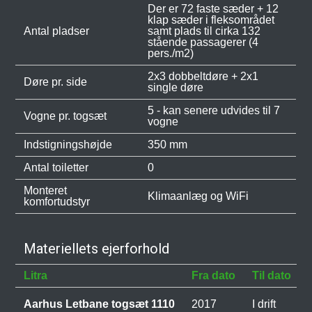
Der er 72 faste sæder + 12
klap sæder i fleksområdet
Antal pladser
samt plads til cirka 132
stående passagerer (4
pers./m2)
2x3 dobbeltdøre + 2x1
Døre pr. side
single døre
5 - kan senere udvides til 7
Vogne pr. togsæt
vogne
Indstigningshøjde
350 mm
Antal toiletter
0
Monteret
Klimaanlæg og WiFi
komfortudstyr
Materiellets ejerforhold
Litra
Fra dato
Til dato
Aarhus Letbane togsæt 1110
2017
I drift