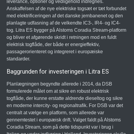
leverance, optioner og vedligehold indregnes.
Anskaffelsen af de nye elektriske togsæt er tæt forbundet
med elektrificeringen af det danske jernbanenet og den
planlagte udfasning af de velkendte IC3-, IR4- og IC4-
tog. Litra ES bygger på Alstoms Coradia Stream-platform
og bliver et afgørende skridt i retningen mod en fuldt
elektrisk togflåde, der både er energieffektiv,
passagerorienteret og integreret i europæiske
standarder.
Baggrunden for investeringen i Litra ES
Planlægningen begyndte allerede i 2014, da DSB
formulerede målet om at sikre en robust elektrisk
togflåde, der kunne erstatte aldrende dieseltog og sikre
en moderne intercity- og regionaltrafik. For DSB var det
centralt at vælge en platform, som allerede var
gennemtestet i europæisk drift. Valget faldt på Alstoms
Coradia Stream, som på dette tidspunkt var i brug i