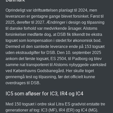
Oprindeligt var idriftsættelsen planlagt til 2024, men
leverancen er gentagne gange blevet forsinket. Først til
2025, derefter til 2027. Ændringer i design og tilpasning
til danske forhold var medvirkende årsager. Alstoms
forsinkelser medførte dog, at DSB fik tilkendt tre ekstra
togsæt som kompensation i stedet for økonomisk bod.
Dermed vil den samlede leverance ende på 153 togsæt
uden ekstraudgifter for DSB. Den 10. september 2025
ankom det første togsæt, ES 2504, til Padborg og blev
samme nat transporteret til Alstoms nybyggede værksted
ved Københavns Godsbanegård. Her skulle toget
gennemgå test og tilpasning, før det officielt kunne
overdrages til DSB.
IC5 som afløser for IC3, IR4 og IC4
Med 150 togsæt i ordre skal Litra ES gradvist erstatte tre
generationer af tog: IC3 (MF), IR4 (ER) og IC4 (MG).