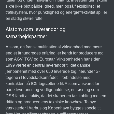
Italien og under indkøring i Holland. Investeringen skulle
sikre ikke blot pålidelighed, men også fleksibilitet i et
trafiksystem, hvor punktlighed og energieffektivitet spiller
en stadig større rolle.
Alstom som leverandør og
samarbejdspartner
Alstom, en fransk multinational virksomhed med mere
end et århundredes erfaring, er kendt for producere tog
som AGV, TGV og Eurostar. Virksomheden har siden
1999 været en central leverandør til det danske
jernbanenet med over 650 leverede tog, herunder S-
togene i Hovedstadsområdet. I forbindelse med
kontrakten på IC5-togsættene fik Alstom ansvaret for
både leverance og vedligeholdelse, en løsning som
DSB fandt attraktiv, da det skaber en tæt kobling mellem
driften og producentens tekniske knowhow. To nye
værksteder i Aarhus og København bygges specielt til