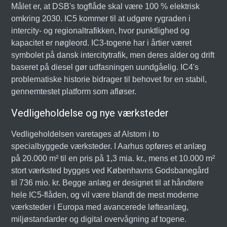
Målet er, at DSB's togflåde skal være 100 % elektrisk
omkring 2030. IC5 kommer til at udgøre rygraden i
intercity- og regionaltrafikken, hvor punktlighed og
kapacitet er nøgleord. IC3-togene har i årtier været
symbolet på dansk intercitytrafik, men deres alder og drift
baseret på diesel gør udfasningen uundgåelig. IC4's
problematiske historie bidrager til behovet for en stabil,
gennemtestet platform som afløser.
Vedligeholdelse og nye værksteder
Vedligeholdelsen varetages af Alstom i to
specialbyggede værksteder. I Aarhus opføres et anlæg
på 20.000 m² til en pris på 1,3 mia. kr., mens et 10.000 m²
stort værksted bygges ved Københavns Godsbanegård
til 736 mio. kr. Begge anlæg er designet til at håndtere
hele IC5-flåden, og vil være blandt de mest moderne
værksteder i Europa med avancerede løfteanlæg,
miljøstandarder og digital overvågning af togene.