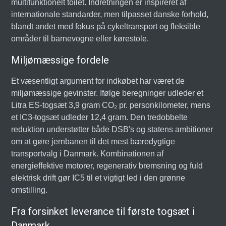
multifunktionelt toilet. Indretningen er inspireret af
internationale standarder, men tilpasset danske forhold,
blandt andet med fokus på cykeltransport og fleksible
områder til barnevogne eller kørestole.
Miljømæssige fordele
Et væsentligt argument for indkøbet har været de
miljømæssige gevinster. Ifølge beregninger udleder et
Litra ES-togsæt 3,9 gram CO₂ pr. personkilometer, mens
et IC3-togsæt udleder 12,4 gram. Den tredobbelte
reduktion understøtter både DSB's og statens ambitioner
om at gøre jernbanen til det mest bæredygtige
transportvalg i Danmark. Kombinationen af
energieffektive motorer, regenerativ bremsning og fuld
elektrisk drift gør IC5 til et vigtigt led i den grønne
omstilling.
Fra forsinket leverance til første togsæt i
Danmark