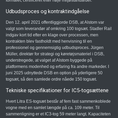
formålet, certificeret efter høje miljøstandarder.
Udbudsproces og kontraktindgåelse
Den 12. april 2021 offentliggjorde DSB, at Alstom var
valgt som leverandør af omkring 100 togsæt. Stadler Rail
indgav kort tid efter en klage over processen, men
kontrakten blev fastholdt med henvisning til en
professionel og gennemsigtig udbudsproces. Jürgen
Müller, direktør for strategi og køretøjsmateriel i DSB,
understregede, at valget af Alstom byggede på
platformens modenhed og erfaring fra andre markeder. I
juni 2025 udnyttede DSB en option på yderligere 50
togsæt, så den samlede ordre nåede 150 togsæt.
Tekniske specifikationer for IC5-togsættene
Hvert Litra ES-togsæt består af fem fast sammenkoblede
vogne med en samlet længde på ca. 109 meter. Til
sammenligning er et IC3-tog 59 meter langt. Kapaciteten