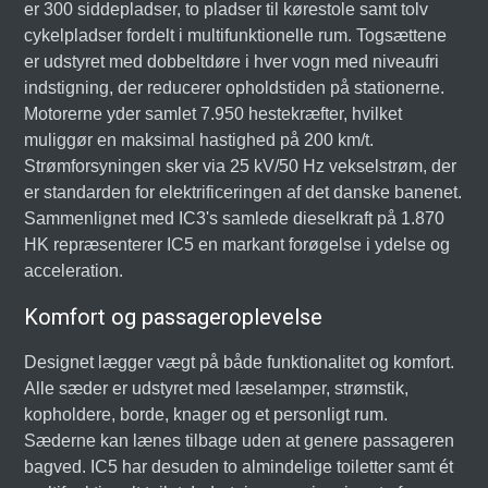
er 300 siddepladser, to pladser til kørestole samt tolv
cykelpladser fordelt i multifunktionelle rum. Togsættene
er udstyret med dobbeltdøre i hver vogn med niveaufri
indstigning, der reducerer opholdstiden på stationerne.
Motorerne yder samlet 7.950 hestekræfter, hvilket
muliggør en maksimal hastighed på 200 km/t.
Strømforsyningen sker via 25 kV/50 Hz vekselstrøm, der
er standarden for elektrificeringen af det danske banenet.
Sammenlignet med IC3's samlede dieselkraft på 1.870
HK repræsenterer IC5 en markant forøgelse i ydelse og
acceleration.
Komfort og passageroplevelse
Designet lægger vægt på både funktionalitet og komfort.
Alle sæder er udstyret med læselamper, strømstik,
kopholdere, borde, knager og et personligt rum.
Sæderne kan lænes tilbage uden at genere passageren
bagved. IC5 har desuden to almindelige toiletter samt ét