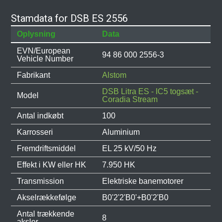
Stamdata for DSB ES 2556
Oplysning
Data
EVN/European
94 86 000 2556-3
Vehicle Number
Fabrikant
Alstom
DSB Litra ES - IC5 togsæt -
Model
Coradia Stream
Antal indkøbt
100
Karrosseri
Aluminium
Fremdriftsmiddel
EL 25 kV/50 Hz
Effekt i KW eller HK
7.950 HK
Transmission
Elektriske banemotorer
Akselrækkefølge
B0'2'2'B0'+B0'2'B0
Antal trækkende
8
aksler