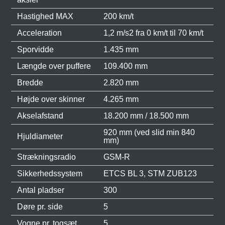
Hastighed MAX
200 km/t
Acceleration
1,2 m/s2 fra 0 km/t til 70 km/t
Sporvidde
1.435 mm
Længde over puffere
109.400 mm
Bredde
2.820 mm
Højde over skinner
4.265 mm
Akselafstand
18.200 mm / 18.500 mm
920 mm (ved slid min 840
Hjuldiameter
mm)
Strækningsradio
GSM-R
Sikkerhedssystem
ETCS BL 3, STM ZUB123
Antal pladser
300
Døre pr. side
5
Vogne pr. togsæt
5