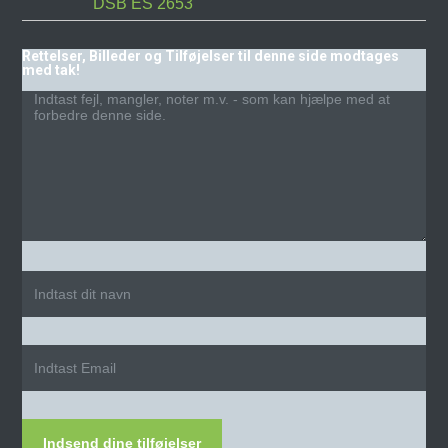
DSB ES 2653
Rettelser, Billeder og Tilføjelser til denne side modtages
med tak!
Indsend dine tilføjelser