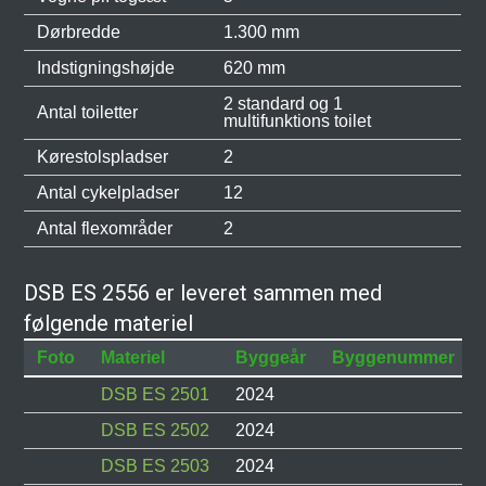
Dørbredde
1.300 mm
Indstigningshøjde
620 mm
2 standard og 1
Antal toiletter
multifunktions toilet
Kørestolspladser
2
Antal cykelpladser
12
Antal flexområder
2
DSB ES 2556 er leveret sammen med
følgende materiel
Foto
Materiel
Byggeår
Byggenummer
DSB ES 2501
2024
DSB ES 2502
2024
DSB ES 2503
2024