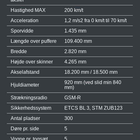
Hastighed MAX
200 km/t
Acceleration
1,2 m/s2 fra 0 km/t til 70 km/t
Sporvidde
1.435 mm
Længde over puffere
109.400 mm
Bredde
2.820 mm
Højde over skinner
4.265 mm
Akselafstand
18.200 mm / 18.500 mm
920 mm (ved slid min 840
Hjuldiameter
mm)
Strækningsradio
GSM-R
Sikkerhedssystem
ETCS BL 3, STM ZUB123
Antal pladser
300
Døre pr. side
5
Vogne pr. togsæt
5