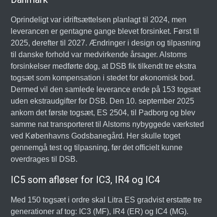
Oprindeligt var idriftsættelsen planlagt til 2024, men
leverancen er gentagne gange blevet forsinket. Først til
2025, derefter til 2027. Ændringer i design og tilpasning
til danske forhold var medvirkende årsager. Alstoms
forsinkelser medførte dog, at DSB fik tilkendt tre ekstra
togsæt som kompensation i stedet for økonomisk bod.
Dermed vil den samlede leverance ende på 153 togsæt
uden ekstraudgifter for DSB. Den 10. september 2025
ankom det første togsæt, ES 2504, til Padborg og blev
samme nat transporteret til Alstoms nybyggede værksted
ved Københavns Godsbanegård. Her skulle toget
gennemgå test og tilpasning, før det officielt kunne
overdrages til DSB.
IC5 som afløser for IC3, IR4 og IC4
Med 150 togsæt i ordre skal Litra ES gradvist erstatte tre
generationer af tog: IC3 (MF), IR4 (ER) og IC4 (MG).