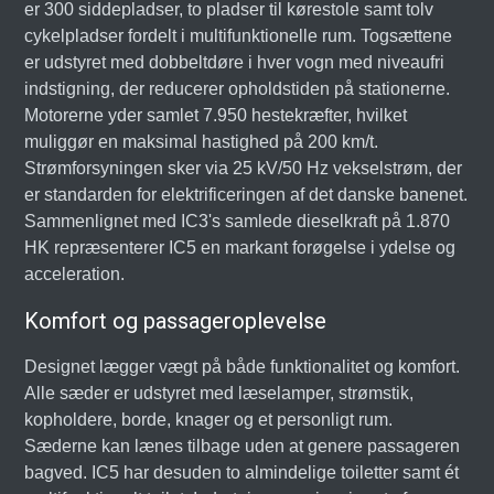
er 300 siddepladser, to pladser til kørestole samt tolv
cykelpladser fordelt i multifunktionelle rum. Togsættene
er udstyret med dobbeltdøre i hver vogn med niveaufri
indstigning, der reducerer opholdstiden på stationerne.
Motorerne yder samlet 7.950 hestekræfter, hvilket
muliggør en maksimal hastighed på 200 km/t.
Strømforsyningen sker via 25 kV/50 Hz vekselstrøm, der
er standarden for elektrificeringen af det danske banenet.
Sammenlignet med IC3's samlede dieselkraft på 1.870
HK repræsenterer IC5 en markant forøgelse i ydelse og
acceleration.
Komfort og passageroplevelse
Designet lægger vægt på både funktionalitet og komfort.
Alle sæder er udstyret med læselamper, strømstik,
kopholdere, borde, knager og et personligt rum.
Sæderne kan lænes tilbage uden at genere passageren
bagved. IC5 har desuden to almindelige toiletter samt ét