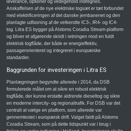
leverance, optioner og vedligehold indregnes.
Anskaffelsen af de nye elektriske togsæt er tæt forbundet
med elektrificeringen af det danske jernbanenet og den
planlagte udfasning af de velkendte IC3-, IR4- og IC4-
tog. Litra ES bygger på Alstoms Coradia Stream-platform
og bliver et afgørende skridt i retningen mod en fuldt
elektrisk togflåde, der både er energieffektiv,
passagerorienteret og integreret i europæiske
standarder.
Baggrunden for investeringen i Litra ES
Planlægningen begyndte allerede i 2014, da DSB
formulerede målet om at sikre en robust elektrisk
togflåde, der kunne erstatte aldrende dieseltog og sikre
en moderne intercity- og regionaltrafik. For DSB var det
centralt at vælge en platform, som allerede var
gennemtestet i europæisk drift. Valget faldt på Alstoms
Coradia Stream, som på dette tidspunkt var i brug i