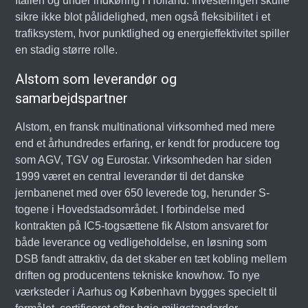
Italien og under indkøring i Holland. Investeringen skulle
sikre ikke blot pålidelighed, men også fleksibilitet i et
trafiksystem, hvor punktlighed og energieffektivitet spiller
en stadig større rolle.
Alstom som leverandør og
samarbejdspartner
Alstom, en fransk multinational virksomhed med mere
end et århundredes erfaring, er kendt for producere tog
som AGV, TGV og Eurostar. Virksomheden har siden
1999 været en central leverandør til det danske
jernbanenet med over 650 leverede tog, herunder S-
togene i Hovedstadsområdet. I forbindelse med
kontrakten på IC5-togsættene fik Alstom ansvaret for
både leverance og vedligeholdelse, en løsning som
DSB fandt attraktiv, da det skaber en tæt kobling mellem
driften og producentens tekniske knowhow. To nye
værksteder i Aarhus og København bygges specielt til