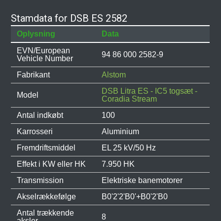
Stamdata for DSB ES 2582
Oplysning
Data
EVN/European
94 86 000 2582-9
Vehicle Number
Fabrikant
Alstom
DSB Litra ES - IC5 togsæt -
Model
Coradia Stream
Antal indkøbt
100
Karrosseri
Aluminium
Fremdriftsmiddel
EL 25 kV/50 Hz
Effekt i KW eller HK
7.950 HK
Transmission
Elektriske banemotorer
Akselrækkefølge
B0'2'2'B0'+B0'2'B0
Antal trækkende
8
aksler