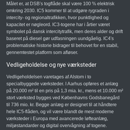
Målet er, at DSB's togflåde skal være 100 % elektrisk
omkring 2030. IC5 kommer til at udgøre rygraden i
intercity- og regionaltrafikken, hvor punktlighed og
kapacitet er nøgleord. IC3-togene har i årtier været
symbolet på dansk intercitytrafik, men deres alder og drift
baseret på diesel gør udfasningen uundgåelig. IC4's
problematiske historie bidrager til behovet for en stabil,
gennemtestet platform som afløser.
Vedligeholdelse og nye værksteder
Vedligeholdelsen varetages af Alstom i to
specialbyggede værksteder. I Aarhus opføres et anlæg
på 20.000 m² til en pris på 1,3 mia. kr., mens et 10.000 m²
stort værksted bygges ved Københavns Godsbanegård
til 736 mio. kr. Begge anlæg er designet til at håndtere
hele IC5-flåden, og vil være blandt de mest moderne
værksteder i Europa med avancerede løfteanlæg,
miljøstandarder og digital overvågning af togene.