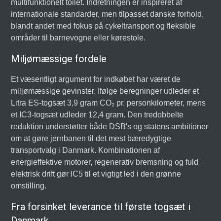
multifunktionelt toilet. Indretningen er inspireret af
internationale standarder, men tilpasset danske forhold,
blandt andet med fokus på cykeltransport og fleksible
områder til barnevogne eller kørestole.
Miljømæssige fordele
Et væsentligt argument for indkøbet har været de
miljømæssige gevinster. Ifølge beregninger udleder et
Litra ES-togsæt 3,9 gram CO₂ pr. personkilometer, mens
et IC3-togsæt udleder 12,4 gram. Den tredobbelte
reduktion understøtter både DSB's og statens ambitioner
om at gøre jernbanen til det mest bæredygtige
transportvalg i Danmark. Kombinationen af
energieffektive motorer, regenerativ bremsning og fuld
elektrisk drift gør IC5 til et vigtigt led i den grønne
omstilling.
Fra forsinket leverance til første togsæt i
Danmark