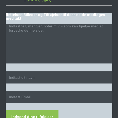
DSB ES 2653
Rettelser, Billeder og Tilføjelser til denne side modtages
med tak!
Indsend dine tilføjelser