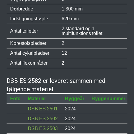
Dørbredde
1.300 mm
Indstigningshøjde
620 mm
2 standard og 1
Antal toiletter
multifunktions toilet
Kørestolspladser
2
Antal cykelpladser
12
Antal flexområder
2
DSB ES 2582 er leveret sammen med
følgende materiel
Foto
Materiel
Byggeår
Byggenummer
DSB ES 2501
2024
DSB ES 2502
2024
DSB ES 2503
2024