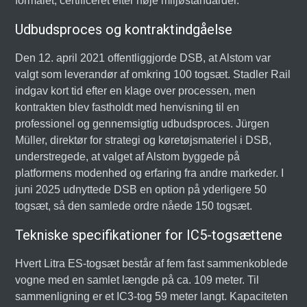
formålet, certificeret efter høje miljøstandarder.
Udbudsproces og kontraktindgåelse
Den 12. april 2021 offentliggjorde DSB, at Alstom var
valgt som leverandør af omkring 100 togsæt. Stadler Rail
indgav kort tid efter en klage over processen, men
kontrakten blev fastholdt med henvisning til en
professionel og gennemsigtig udbudsproces. Jürgen
Müller, direktør for strategi og køretøjsmateriel i DSB,
understregede, at valget af Alstom byggede på
platformens modenhed og erfaring fra andre markeder. I
juni 2025 udnyttede DSB en option på yderligere 50
togsæt, så den samlede ordre nåede 150 togsæt.
Tekniske specifikationer for IC5-togsættene
Hvert Litra ES-togsæt består af fem fast sammenkoblede
vogne med en samlet længde på ca. 109 meter. Til
sammenligning er et IC3-tog 59 meter langt. Kapaciteten