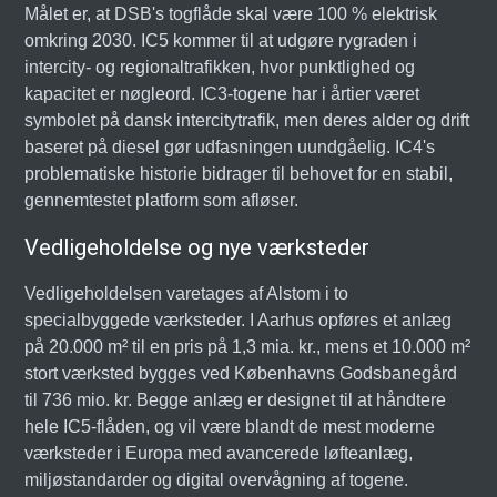
Målet er, at DSB's togflåde skal være 100 % elektrisk
omkring 2030. IC5 kommer til at udgøre rygraden i
intercity- og regionaltrafikken, hvor punktlighed og
kapacitet er nøgleord. IC3-togene har i årtier været
symbolet på dansk intercitytrafik, men deres alder og drift
baseret på diesel gør udfasningen uundgåelig. IC4's
problematiske historie bidrager til behovet for en stabil,
gennemtestet platform som afløser.
Vedligeholdelse og nye værksteder
Vedligeholdelsen varetages af Alstom i to
specialbyggede værksteder. I Aarhus opføres et anlæg
på 20.000 m² til en pris på 1,3 mia. kr., mens et 10.000 m²
stort værksted bygges ved Københavns Godsbanegård
til 736 mio. kr. Begge anlæg er designet til at håndtere
hele IC5-flåden, og vil være blandt de mest moderne
værksteder i Europa med avancerede løfteanlæg,
miljøstandarder og digital overvågning af togene.