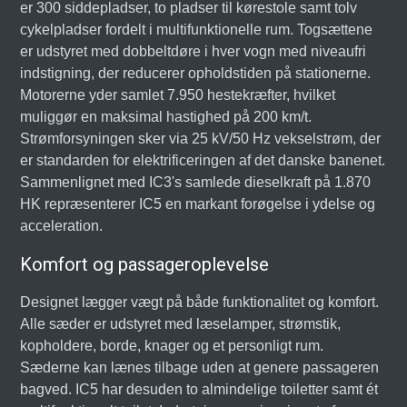
er 300 siddepladser, to pladser til kørestole samt tolv
cykelpladser fordelt i multifunktionelle rum. Togsættene
er udstyret med dobbeltdøre i hver vogn med niveaufri
indstigning, der reducerer opholdstiden på stationerne.
Motorerne yder samlet 7.950 hestekræfter, hvilket
muliggør en maksimal hastighed på 200 km/t.
Strømforsyningen sker via 25 kV/50 Hz vekselstrøm, der
er standarden for elektrificeringen af det danske banenet.
Sammenlignet med IC3's samlede dieselkraft på 1.870
HK repræsenterer IC5 en markant forøgelse i ydelse og
acceleration.
Komfort og passageroplevelse
Designet lægger vægt på både funktionalitet og komfort.
Alle sæder er udstyret med læselamper, strømstik,
kopholdere, borde, knager og et personligt rum.
Sæderne kan lænes tilbage uden at genere passageren
bagved. IC5 har desuden to almindelige toiletter samt ét