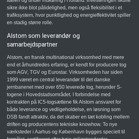
Italien og under indkøring i Holland. Investeringen skulle
sikre ikke blot pålidelighed, men også fleksibilitet i et
trafiksystem, hvor punktlighed og energieffektivitet spiller
en stadig større rolle.
Alstom som leverandør og
samarbejdspartner
Alstom, en fransk multinational virksomhed med mere
end et århundredes erfaring, er kendt for producere tog
som AGV, TGV og Eurostar. Virksomheden har siden
1999 været en central leverandør til det danske
jernbanenet med over 650 leverede tog, herunder S-
togene i Hovedstadsområdet. I forbindelse med
kontrakten på IC5-togsættene fik Alstom ansvaret for
både leverance og vedligeholdelse, en løsning som
DSB fandt attraktiv, da det skaber en tæt kobling mellem
driften og producentens tekniske knowhow. To nye
værksteder i Aarhus og København bygges specielt til