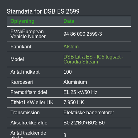
Stamdata for DSB ES 2599
Oplysning
Data
EVN/European
94 86 000 2599-3
Vehicle Number
Fabrikant
Alstom
DSB Litra ES - IC5 togsæt -
Model
Coradia Stream
Antal indkøbt
100
Karrosseri
Aluminium
Fremdriftsmiddel
EL 25 kV/50 Hz
Effekt i KW eller HK
7.950 HK
Transmission
Elektriske banemotorer
Akselrækkefølge
B0'2'2'B0'+B0'2'B0
Antal trækkende
8
aksler