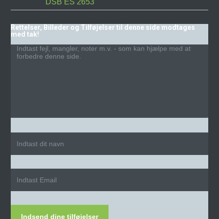
DSB ES 2653
Rettelser, Billeder og Tilføjelser til denne side modtages
med tak!
Indsend dine tilføjelser