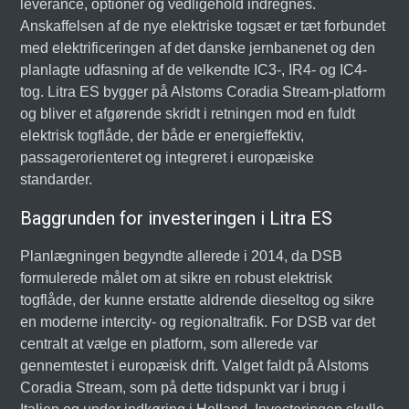
leverance, optioner og vedligehold indregnes.
Anskaffelsen af de nye elektriske togsæt er tæt forbundet
med elektrificeringen af det danske jernbanenet og den
planlagte udfasning af de velkendte IC3-, IR4- og IC4-
tog. Litra ES bygger på Alstoms Coradia Stream-platform
og bliver et afgørende skridt i retningen mod en fuldt
elektrisk togflåde, der både er energieffektiv,
passagerorienteret og integreret i europæiske
standarder.
Baggrunden for investeringen i Litra ES
Planlægningen begyndte allerede i 2014, da DSB
formulerede målet om at sikre en robust elektrisk
togflåde, der kunne erstatte aldrende dieseltog og sikre
en moderne intercity- og regionaltrafik. For DSB var det
centralt at vælge en platform, som allerede var
gennemtestet i europæisk drift. Valget faldt på Alstoms
Coradia Stream, som på dette tidspunkt var i brug i