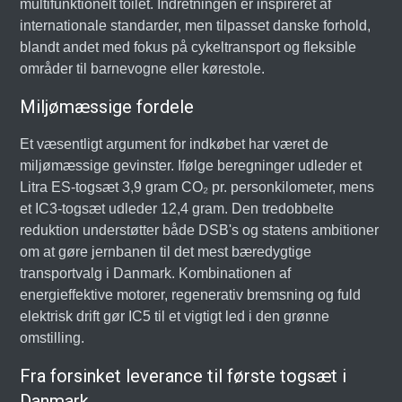
multifunktionelt toilet. Indretningen er inspireret af
internationale standarder, men tilpasset danske forhold,
blandt andet med fokus på cykeltransport og fleksible
områder til barnevogne eller kørestole.
Miljømæssige fordele
Et væsentligt argument for indkøbet har været de
miljømæssige gevinster. Ifølge beregninger udleder et
Litra ES-togsæt 3,9 gram CO₂ pr. personkilometer, mens
et IC3-togsæt udleder 12,4 gram. Den tredobbelte
reduktion understøtter både DSB's og statens ambitioner
om at gøre jernbanen til det mest bæredygtige
transportvalg i Danmark. Kombinationen af
energieffektive motorer, regenerativ bremsning og fuld
elektrisk drift gør IC5 til et vigtigt led i den grønne
omstilling.
Fra forsinket leverance til første togsæt i
Danmark