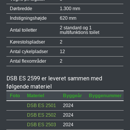
Dørbredde
1.300 mm
Indstigningshøjde
620 mm
2 standard og 1
Antal toiletter
multifunktions toilet
Kørestolspladser
2
Antal cykelpladser
12
Antal flexområder
2
DSB ES 2599 er leveret sammen med
følgende materiel
Foto
Materiel
Byggeår
Byggenummer
DSB ES 2501
2024
DSB ES 2502
2024
DSB ES 2503
2024