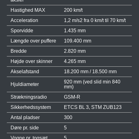
Hastighed MAX
200 km/t
Acceleration
1,2 m/s2 fra 0 km/t til 70 km/t
Sporvidde
1.435 mm
Længde over puffere
109.400 mm
Bredde
2.820 mm
Højde over skinner
4.265 mm
Akselafstand
18.200 mm / 18.500 mm
920 mm (ved slid min 840
Hjuldiameter
mm)
Strækningsradio
GSM-R
Sikkerhedssystem
ETCS BL 3, STM ZUB123
Antal pladser
300
Døre pr. side
5
Vogne pr. togsæt
5