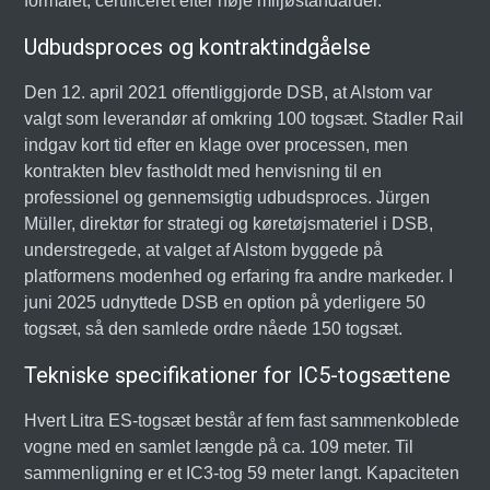
formålet, certificeret efter høje miljøstandarder.
Udbudsproces og kontraktindgåelse
Den 12. april 2021 offentliggjorde DSB, at Alstom var
valgt som leverandør af omkring 100 togsæt. Stadler Rail
indgav kort tid efter en klage over processen, men
kontrakten blev fastholdt med henvisning til en
professionel og gennemsigtig udbudsproces. Jürgen
Müller, direktør for strategi og køretøjsmateriel i DSB,
understregede, at valget af Alstom byggede på
platformens modenhed og erfaring fra andre markeder. I
juni 2025 udnyttede DSB en option på yderligere 50
togsæt, så den samlede ordre nåede 150 togsæt.
Tekniske specifikationer for IC5-togsættene
Hvert Litra ES-togsæt består af fem fast sammenkoblede
vogne med en samlet længde på ca. 109 meter. Til
sammenligning er et IC3-tog 59 meter langt. Kapaciteten