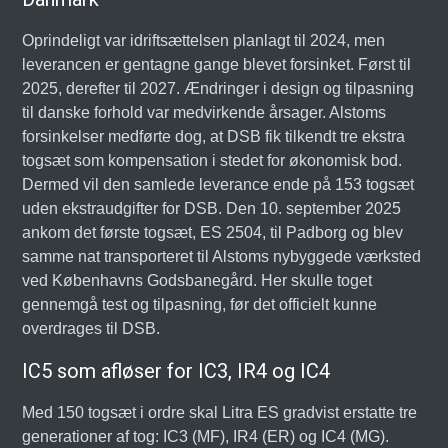
Oprindeligt var idriftsættelsen planlagt til 2024, men
leverancen er gentagne gange blevet forsinket. Først til
2025, derefter til 2027. Ændringer i design og tilpasning
til danske forhold var medvirkende årsager. Alstoms
forsinkelser medførte dog, at DSB fik tilkendt tre ekstra
togsæt som kompensation i stedet for økonomisk bod.
Dermed vil den samlede leverance ende på 153 togsæt
uden ekstraudgifter for DSB. Den 10. september 2025
ankom det første togsæt, ES 2504, til Padborg og blev
samme nat transporteret til Alstoms nybyggede værksted
ved Københavns Godsbanegård. Her skulle toget
gennemgå test og tilpasning, før det officielt kunne
overdrages til DSB.
IC5 som afløser for IC3, IR4 og IC4
Med 150 togsæt i ordre skal Litra ES gradvist erstatte tre
generationer af tog: IC3 (MF), IR4 (ER) og IC4 (MG).