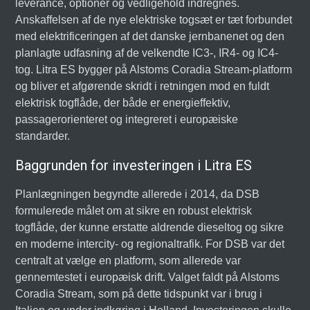
leverance, optioner og vedligehold indregnes.
Anskaffelsen af de nye elektriske togsæt er tæt forbundet
med elektrificeringen af det danske jernbanenet og den
planlagte udfasning af de velkendte IC3-, IR4- og IC4-
tog. Litra ES bygger på Alstoms Coradia Stream-platform
og bliver et afgørende skridt i retningen mod en fuldt
elektrisk togflåde, der både er energieffektiv,
passagerorienteret og integreret i europæiske
standarder.
Baggrunden for investeringen i Litra ES
Planlægningen begyndte allerede i 2014, da DSB
formulerede målet om at sikre en robust elektrisk
togflåde, der kunne erstatte aldrende dieseltog og sikre
en moderne intercity- og regionaltrafik. For DSB var det
centralt at vælge en platform, som allerede var
gennemtestet i europæisk drift. Valget faldt på Alstoms
Coradia Stream, som på dette tidspunkt var i brug i