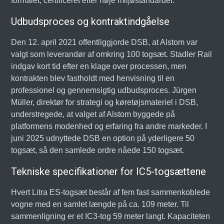
formålet, certificeret efter høje miljøstandarder.
Udbudsproces og kontraktindgåelse
Den 12. april 2021 offentliggjorde DSB, at Alstom var
valgt som leverandør af omkring 100 togsæt. Stadler Rail
indgav kort tid efter en klage over processen, men
kontrakten blev fastholdt med henvisning til en
professionel og gennemsigtig udbudsproces. Jürgen
Müller, direktør for strategi og køretøjsmateriel i DSB,
understregede, at valget af Alstom byggede på
platformens modenhed og erfaring fra andre markeder. I
juni 2025 udnyttede DSB en option på yderligere 50
togsæt, så den samlede ordre nåede 150 togsæt.
Tekniske specifikationer for IC5-togsættene
Hvert Litra ES-togsæt består af fem fast sammenkoblede
vogne med en samlet længde på ca. 109 meter. Til
sammenligning er et IC3-tog 59 meter langt. Kapaciteten