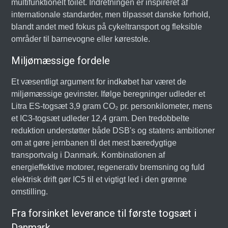
multifunktionelt toilet. Indretningen er inspireret af
internationale standarder, men tilpasset danske forhold,
blandt andet med fokus på cykeltransport og fleksible
områder til barnevogne eller kørestole.
Miljømæssige fordele
Et væsentligt argument for indkøbet har været de
miljømæssige gevinster. Ifølge beregninger udleder et
Litra ES-togsæt 3,9 gram CO₂ pr. personkilometer, mens
et IC3-togsæt udleder 12,4 gram. Den tredobbelte
reduktion understøtter både DSB's og statens ambitioner
om at gøre jernbanen til det mest bæredygtige
transportvalg i Danmark. Kombinationen af
energieffektive motorer, regenerativ bremsning og fuld
elektrisk drift gør IC5 til et vigtigt led i den grønne
omstilling.
Fra forsinket leverance til første togsæt i
Danmark