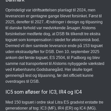
Oprindeligt var idriftsættelsen planlagt til 2024, men
leverancen er gentagne gange blevet forsinket. Først til
2025, derefter til 2027. Ændringer i design og tilpasning
til danske forhold var medvirkende årsager. Alstoms
forsinkelser medførte dog, at DSB fik tilkendt tre ekstra
togsæt som kompensation i stedet for økonomisk bod.
Dermed vil den samlede leverance ende på 153 togsæt
uden ekstraudgifter for DSB. Den 10. september 2025
ankom det første togsæt, ES 2504, til Padborg og blev
samme nat transporteret til Alstoms nybyggede værksted
ved Københavns Godsbanegård. Her skulle toget
gennemgå test og tilpasning, før det officielt kunne
overdrages til DSB.
IC5 som afløser for IC3, IR4 og IC4
Med 150 togsæt i ordre skal Litra ES gradvist erstatte tre
generationer af tog: IC3 (MF), IR4 (ER) og IC4 (MG).