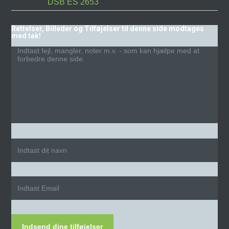
DSB ES 2653
Rettelser, Billeder og Tilføjelser til denne side modtages
med tak!
Indsend dine tilføjelser