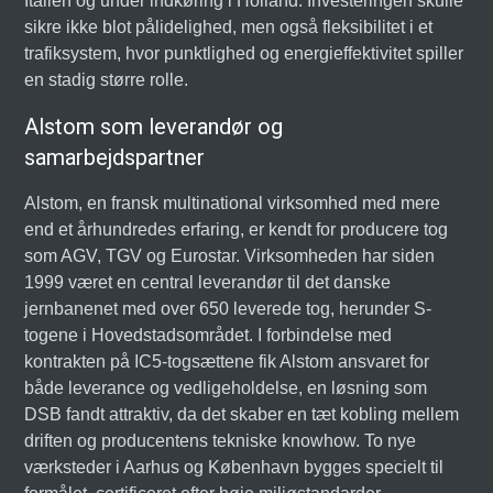
Italien og under indkøring i Holland. Investeringen skulle
sikre ikke blot pålidelighed, men også fleksibilitet i et
trafiksystem, hvor punktlighed og energieffektivitet spiller
en stadig større rolle.
Alstom som leverandør og
samarbejdspartner
Alstom, en fransk multinational virksomhed med mere
end et århundredes erfaring, er kendt for producere tog
som AGV, TGV og Eurostar. Virksomheden har siden
1999 været en central leverandør til det danske
jernbanenet med over 650 leverede tog, herunder S-
togene i Hovedstadsområdet. I forbindelse med
kontrakten på IC5-togsættene fik Alstom ansvaret for
både leverance og vedligeholdelse, en løsning som
DSB fandt attraktiv, da det skaber en tæt kobling mellem
driften og producentens tekniske knowhow. To nye
værksteder i Aarhus og København bygges specielt til