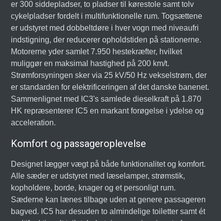
er 300 siddepladser, to pladser til kørestole samt tolv
cykelpladser fordelt i multifunktionelle rum. Togsættene
er udstyret med dobbeltdøre i hver vogn med niveaufri
indstigning, der reducerer opholdstiden på stationerne.
Motorerne yder samlet 7.950 hestekræfter, hvilket
muliggør en maksimal hastighed på 200 km/t.
Strømforsyningen sker via 25 kV/50 Hz vekselstrøm, der
er standarden for elektrificeringen af det danske banenet.
Sammenlignet med IC3's samlede dieselkraft på 1.870
HK repræsenterer IC5 en markant forøgelse i ydelse og
acceleration.
Komfort og passageroplevelse
Designet lægger vægt på både funktionalitet og komfort.
Alle sæder er udstyret med læselamper, strømstik,
kopholdere, borde, knager og et personligt rum.
Sæderne kan lænes tilbage uden at genere passageren
bagved. IC5 har desuden to almindelige toiletter samt ét