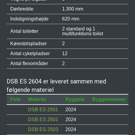
Dørbredde
1.300 mm
Indstigningshøjde
620 mm
2 standard og 1
Antal toiletter
multifunktions toilet
Kørestolspladser
2
Antal cykelpladser
12
Antal flexområder
2
DSB ES 2604 er leveret sammen med
følgende materiel
Foto
Materiel
Byggeår
Byggenummer
DSB ES 2501
2024
DSB ES 2502
2024
DSB ES 2503
2024