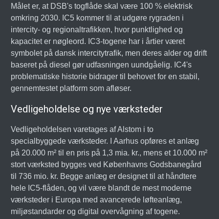
Målet er, at DSB's togflåde skal være 100 % elektrisk
omkring 2030. IC5 kommer til at udgøre rygraden i
intercity- og regionaltrafikken, hvor punktlighed og
kapacitet er nøgleord. IC3-togene har i årtier været
symbolet på dansk intercitytrafik, men deres alder og drift
baseret på diesel gør udfasningen uundgåelig. IC4's
problematiske historie bidrager til behovet for en stabil,
gennemtestet platform som afløser.
Vedligeholdelse og nye værksteder
Vedligeholdelsen varetages af Alstom i to
specialbyggede værksteder. I Aarhus opføres et anlæg
på 20.000 m² til en pris på 1,3 mia. kr., mens et 10.000 m²
stort værksted bygges ved Københavns Godsbanegård
til 736 mio. kr. Begge anlæg er designet til at håndtere
hele IC5-flåden, og vil være blandt de mest moderne
værksteder i Europa med avancerede løfteanlæg,
miljøstandarder og digital overvågning af togene.