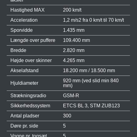
Hastighed MAX
200 km/t
Acceleration
1,2 m/s2 fra 0 km/t til 70 km/t
Sporvidde
1.435 mm
Længde over puffere
109.400 mm
Bredde
2.820 mm
Højde over skinner
4.265 mm
Akselafstand
18.200 mm / 18.500 mm
920 mm (ved slid min 840
Hjuldiameter
mm)
Strækningsradio
GSM-R
Sikkerhedssystem
ETCS BL 3, STM ZUB123
Antal pladser
300
Døre pr. side
5
Vogne pr. togsæt
5