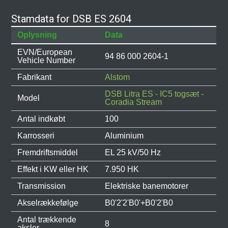
Stamdata for DSB ES 2604
Oplysning
Data
EVN/European
94 86 000 2604-1
Vehicle Number
Fabrikant
Alstom
DSB Litra ES - IC5 togsæt -
Model
Coradia Stream
Antal indkøbt
100
Karrosseri
Aluminium
Fremdriftsmiddel
EL 25 kV/50 Hz
Effekt i KW eller HK
7.950 HK
Transmission
Elektriske banemotorer
Akselrækkefølge
B0'2'2'B0'+B0'2'B0
Antal trækkende
8
aksler