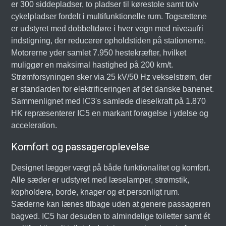
er 300 siddepladser, to pladser til kørestole samt tolv
cykelpladser fordelt i multifunktionelle rum. Togsættene
er udstyret med dobbeltdøre i hver vogn med niveaufri
indstigning, der reducerer opholdstiden på stationerne.
Motorerne yder samlet 7.950 hestekræfter, hvilket
muliggør en maksimal hastighed på 200 km/t.
Strømforsyningen sker via 25 kV/50 Hz vekselstrøm, der
er standarden for elektrificeringen af det danske banenet.
Sammenlignet med IC3's samlede dieselkraft på 1.870
HK repræsenterer IC5 en markant forøgelse i ydelse og
acceleration.
Komfort og passageroplevelse
Designet lægger vægt på både funktionalitet og komfort.
Alle sæder er udstyret med læselamper, strømstik,
kopholdere, borde, knager og et personligt rum.
Sæderne kan lænes tilbage uden at genere passageren
bagved. IC5 har desuden to almindelige toiletter samt ét