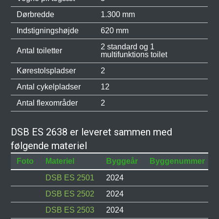
Dørbredde
1.300 mm
Indstigningshøjde
620 mm
2 standard og 1
Antal toiletter
multifunktions toilet
Kørestolspladser
2
Antal cykelpladser
12
Antal flexområder
2
DSB ES 2638 er leveret sammen med
følgende materiel
Foto
Materiel
Byggeår
Byggenummer
DSB ES 2501
2024
DSB ES 2502
2024
DSB ES 2503
2024