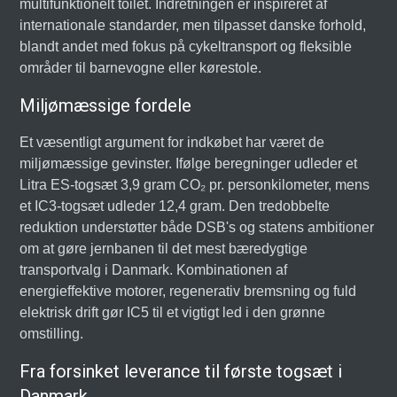
multifunktionelt toilet. Indretningen er inspireret af
internationale standarder, men tilpasset danske forhold,
blandt andet med fokus på cykeltransport og fleksible
områder til barnevogne eller kørestole.
Miljømæssige fordele
Et væsentligt argument for indkøbet har været de
miljømæssige gevinster. Ifølge beregninger udleder et
Litra ES-togsæt 3,9 gram CO₂ pr. personkilometer, mens
et IC3-togsæt udleder 12,4 gram. Den tredobbelte
reduktion understøtter både DSB's og statens ambitioner
om at gøre jernbanen til det mest bæredygtige
transportvalg i Danmark. Kombinationen af
energieffektive motorer, regenerativ bremsning og fuld
elektrisk drift gør IC5 til et vigtigt led i den grønne
omstilling.
Fra forsinket leverance til første togsæt i
Danmark