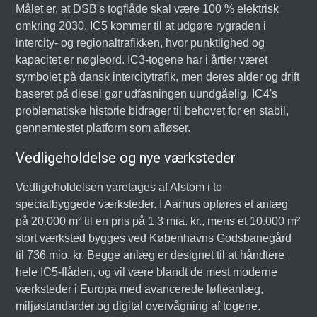
Målet er, at DSB's togflåde skal være 100 % elektrisk
omkring 2030. IC5 kommer til at udgøre rygraden i
intercity- og regionaltrafikken, hvor punktlighed og
kapacitet er nøgleord. IC3-togene har i årtier været
symbolet på dansk intercitytrafik, men deres alder og drift
baseret på diesel gør udfasningen uundgåelig. IC4's
problematiske historie bidrager til behovet for en stabil,
gennemtestet platform som afløser.
Vedligeholdelse og nye værksteder
Vedligeholdelsen varetages af Alstom i to
specialbyggede værksteder. I Aarhus opføres et anlæg
på 20.000 m² til en pris på 1,3 mia. kr., mens et 10.000 m²
stort værksted bygges ved Københavns Godsbanegård
til 736 mio. kr. Begge anlæg er designet til at håndtere
hele IC5-flåden, og vil være blandt de mest moderne
værksteder i Europa med avancerede løfteanlæg,
miljøstandarder og digital overvågning af togene.