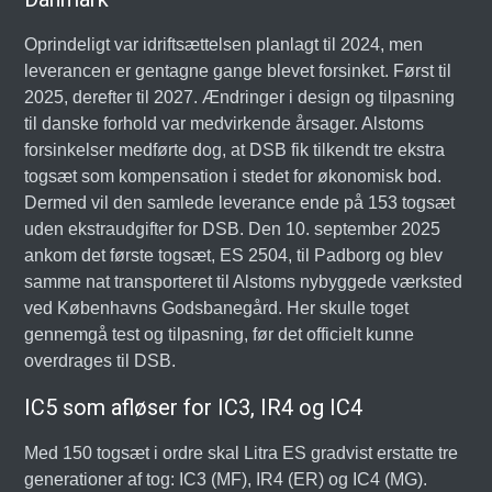
Oprindeligt var idriftsættelsen planlagt til 2024, men
leverancen er gentagne gange blevet forsinket. Først til
2025, derefter til 2027. Ændringer i design og tilpasning
til danske forhold var medvirkende årsager. Alstoms
forsinkelser medførte dog, at DSB fik tilkendt tre ekstra
togsæt som kompensation i stedet for økonomisk bod.
Dermed vil den samlede leverance ende på 153 togsæt
uden ekstraudgifter for DSB. Den 10. september 2025
ankom det første togsæt, ES 2504, til Padborg og blev
samme nat transporteret til Alstoms nybyggede værksted
ved Københavns Godsbanegård. Her skulle toget
gennemgå test og tilpasning, før det officielt kunne
overdrages til DSB.
IC5 som afløser for IC3, IR4 og IC4
Med 150 togsæt i ordre skal Litra ES gradvist erstatte tre
generationer af tog: IC3 (MF), IR4 (ER) og IC4 (MG).