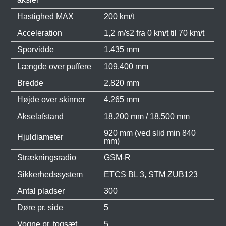
Hastighed MAX
200 km/t
Acceleration
1,2 m/s2 fra 0 km/t til 70 km/t
Sporvidde
1.435 mm
Længde over puffere
109.400 mm
Bredde
2.820 mm
Højde over skinner
4.265 mm
Akselafstand
18.200 mm / 18.500 mm
920 mm (ved slid min 840
Hjuldiameter
mm)
Strækningsradio
GSM-R
Sikkerhedssystem
ETCS BL 3, STM ZUB123
Antal pladser
300
Døre pr. side
5
Vogne pr. togsæt
5