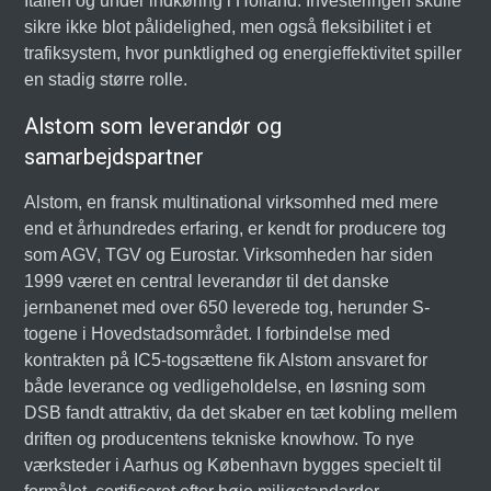
Italien og under indkøring i Holland. Investeringen skulle
sikre ikke blot pålidelighed, men også fleksibilitet i et
trafiksystem, hvor punktlighed og energieffektivitet spiller
en stadig større rolle.
Alstom som leverandør og
samarbejdspartner
Alstom, en fransk multinational virksomhed med mere
end et århundredes erfaring, er kendt for producere tog
som AGV, TGV og Eurostar. Virksomheden har siden
1999 været en central leverandør til det danske
jernbanenet med over 650 leverede tog, herunder S-
togene i Hovedstadsområdet. I forbindelse med
kontrakten på IC5-togsættene fik Alstom ansvaret for
både leverance og vedligeholdelse, en løsning som
DSB fandt attraktiv, da det skaber en tæt kobling mellem
driften og producentens tekniske knowhow. To nye
værksteder i Aarhus og København bygges specielt til