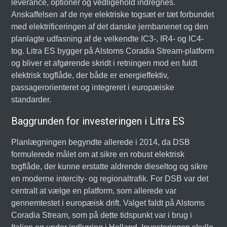
leverance, optioner og vedligehold indregnes.
Anskaffelsen af de nye elektriske togsæt er tæt forbundet
med elektrificeringen af det danske jernbanenet og den
planlagte udfasning af de velkendte IC3-, IR4- og IC4-
tog. Litra ES bygger på Alstoms Coradia Stream-platform
og bliver et afgørende skridt i retningen mod en fuldt
elektrisk togflåde, der både er energieffektiv,
passagerorienteret og integreret i europæiske
standarder.
Baggrunden for investeringen i Litra ES
Planlægningen begyndte allerede i 2014, da DSB
formulerede målet om at sikre en robust elektrisk
togflåde, der kunne erstatte aldrende dieseltog og sikre
en moderne intercity- og regionaltrafik. For DSB var det
centralt at vælge en platform, som allerede var
gennemtestet i europæisk drift. Valget faldt på Alstoms
Coradia Stream, som på dette tidspunkt var i brug i