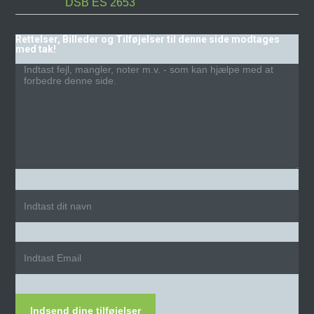
DSB ES 2653
Rettelser, Billeder og Tilføjelser til denne side modtages
med tak!
Indsend dine tilføjelser