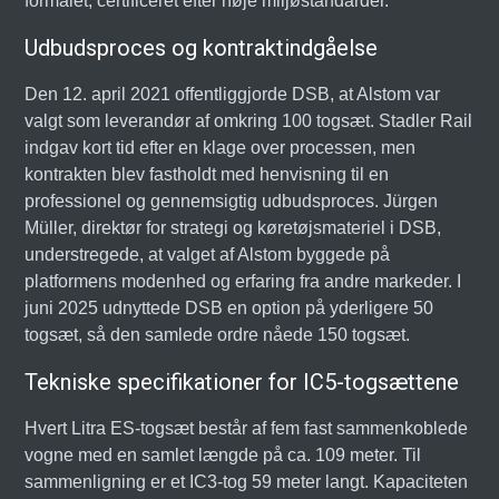
formålet, certificeret efter høje miljøstandarder.
Udbudsproces og kontraktindgåelse
Den 12. april 2021 offentliggjorde DSB, at Alstom var
valgt som leverandør af omkring 100 togsæt. Stadler Rail
indgav kort tid efter en klage over processen, men
kontrakten blev fastholdt med henvisning til en
professionel og gennemsigtig udbudsproces. Jürgen
Müller, direktør for strategi og køretøjsmateriel i DSB,
understregede, at valget af Alstom byggede på
platformens modenhed og erfaring fra andre markeder. I
juni 2025 udnyttede DSB en option på yderligere 50
togsæt, så den samlede ordre nåede 150 togsæt.
Tekniske specifikationer for IC5-togsættene
Hvert Litra ES-togsæt består af fem fast sammenkoblede
vogne med en samlet længde på ca. 109 meter. Til
sammenligning er et IC3-tog 59 meter langt. Kapaciteten