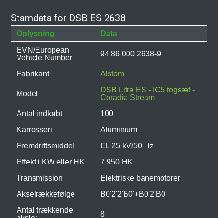
Stamdata for DSB ES 2638
Oplysning
Data
EVN/European
94 86 000 2638-9
Vehicle Number
Fabrikant
Alstom
DSB Litra ES - IC5 togsæt -
Model
Coradia Stream
Antal indkøbt
100
Karrosseri
Aluminium
Fremdriftsmiddel
EL 25 kV/50 Hz
Effekt i KW eller HK
7.950 HK
Transmission
Elektriske banemotorer
Akselrækkefølge
B0'2'2'B0'+B0'2'B0
Antal trækkende
8
aksler