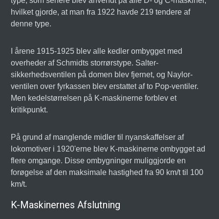
type, som senere blev anvendt på alle D- og C-maskiner,
hvilket gjorde, at man fra 1922 havde 219 tendere af
denne type.
I årene 1915-1925 blev alle kedler ombygget med
overheder af Schmidts storrørstype. Salter-
sikkerhedsventilen på domen blev fjernet, og Naylor-
ventilen over fyrkassen blev erstattet af to Pop-ventiler.
Men kedelstørrelsen på K-maskinerne forblev et
kritikpunkt.
På grund af manglende midler til nyanskaffelser af
lokomotiver i 1920'erne blev K-maskinerne ombygget ad
flere omgange. Disse ombygninger muliggjorde en
forøgelse af den maksimale hastighed fra 90 km/t til 100
km/t.
K-Maskinernes Afslutning