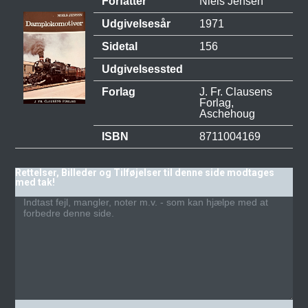
Forfatter
Niels Jensen
Udgivelsesår
1971
Sidetal
156
Udgivelsessted
Forlag
J. Fr. Clausens
Forlag,
Aschehoug
ISBN
8711004169
Rettelser, Billeder og Tilføjelser til denne side modtages
med tak!