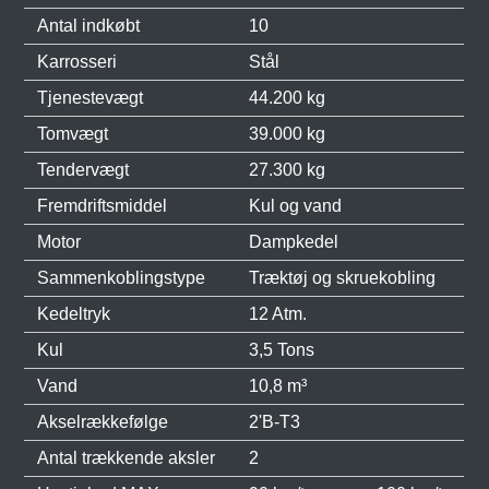
Antal indkøbt
10
Karrosseri
Stål
Tjenestevægt
44.200 kg
Tomvægt
39.000 kg
Tendervægt
27.300 kg
Fremdriftsmiddel
Kul og vand
Motor
Dampkedel
Sammenkoblingstype
Træktøj og skruekobling
Kedeltryk
12 Atm.
Kul
3,5 Tons
Vand
10,8 m³
Akselrækkefølge
2'B-T3
Antal trækkende aksler
2