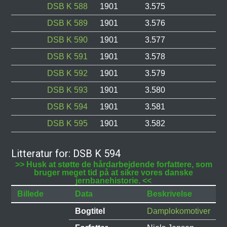
DSB K 588
1901
3.575
DSB K 589
1901
3.576
DSB K 590
1901
3.577
DSB K 591
1901
3.578
DSB K 592
1901
3.579
DSB K 593
1901
3.580
DSB K 594
1901
3.581
DSB K 595
1901
3.582
Litteratur for: DSB K 594
>> Husk at støtte de hårdarbejdende forfattere, som
bruger meget tid på at sikre vores danske
jernbanehistorie. <<
Billede
Data
Beskrivelse
Bogtitel
Damplokomotiver