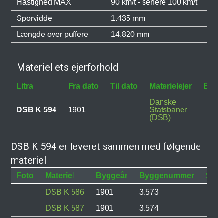
Hastighed MAX
90 km/t - senere 100 km/t
Sporvidde
1.435 mm
Længde over puffere
14.820 mm
Materiellets ejerforhold
Litra
Fra dato
Til dato
Materielejer
Bes
Danske
DSB K 594
1901
Statsbaner
(DSB)
DSB K 594 er leveret sammen med følgende
materiel
Foto
Materiel
Byggeår
Byggenummer
Sta
DSB K 586
1901
3.573
DSB K 587
1901
3.574