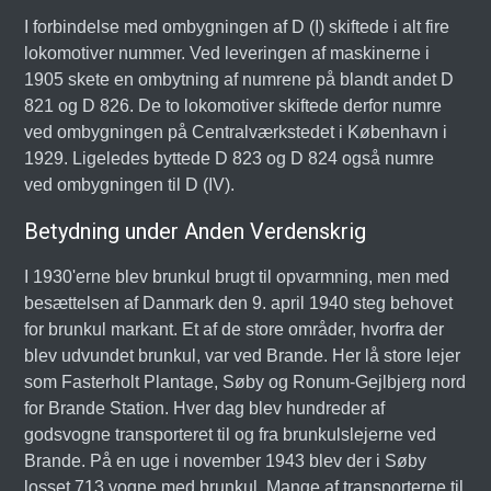
I forbindelse med ombygningen af D (I) skiftede i alt fire
lokomotiver nummer. Ved leveringen af maskinerne i
1905 skete en ombytning af numrene på blandt andet D
821 og D 826. De to lokomotiver skiftede derfor numre
ved ombygningen på Centralværkstedet i København i
1929. Ligeledes byttede D 823 og D 824 også numre
ved ombygningen til D (IV).
Betydning under Anden Verdenskrig
I 1930'erne blev brunkul brugt til opvarmning, men med
besættelsen af Danmark den 9. april 1940 steg behovet
for brunkul markant. Et af de store områder, hvorfra der
blev udvundet brunkul, var ved Brande. Her lå store lejer
som Fasterholt Plantage, Søby og Ronum-Gejlbjerg nord
for Brande Station. Hver dag blev hundreder af
godsvogne transporteret til og fra brunkulslejerne ved
Brande. På en uge i november 1943 blev der i Søby
losset 713 vogne med brunkul. Mange af transporterne til