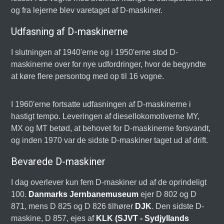
og fra lejerne blev varetaget af D-maskiner.
Udfasning af D-maskinerne
I slutningen af 1940'erne og i 1950'erne stod D-
maskinerne over for nye udfordringer, hvor de begyndte
at køre flere persontog med op til 16 vogne.
I 1960'erne fortsatte udfasningen af D-maskinerne i
hastigt tempo. Leveringen af diesellokomotiverne MY,
MX og MT betød, at behovet for D-maskinerne forsvandt,
og inden 1970 var de sidste D-maskiner taget ud af drift.
Bevarede D-maskiner
I dag overlever kun fem D-maskiner ud af de oprindeligt
100.
Danmarks Jernbanemuseum
ejer D 802 og D
871, mens D 825 og D 826 tilhører
DJK
. Den sidste D-
maskine, D 857, ejes af
KLK (SJVT - Sydjyllands