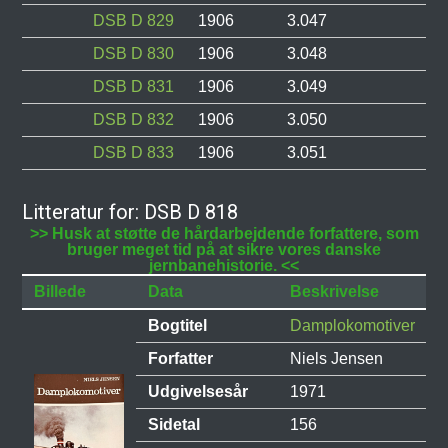
DSB D 829
1906
3.047
DSB D 830
1906
3.048
DSB D 831
1906
3.049
DSB D 832
1906
3.050
DSB D 833
1906
3.051
Litteratur for: DSB D 818
>> Husk at støtte de hårdarbejdende forfattere, som
bruger meget tid på at sikre vores danske
jernbanehistorie. <<
Billede
Data
Beskrivelse
Bogtitel
Damplokomotiver
Forfatter
Niels Jensen
Udgivelsesår
1971
Sidetal
156