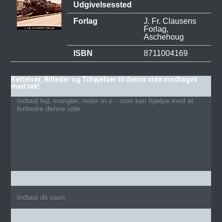
Udgivelsessted
Forlag
J. Fr. Clausens
Forlag,
Aschehoug
ISBN
8711004169
Rettelser, Billeder og Tilføjelser til denne side modtages
med tak!