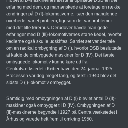
I løbet af D-maskinernes første år opnåede DSB en del
erfaring med dem, og man ønskede at foretage en række
ændringer på D (I)-lokomotiverne. Især den manglende
overheder var et problem, ligesom der var problemer
med det lille førerhus. Derudover havde man gode
erfaringer med D (III)-lokomotivernes større kedel, hvorfor
kedlerne også skulle udskiftes. Samlet set var der tale
om en radikal ombygning af D (I), hvorfor DSB besluttede
at kalde de ombyggede maskiner for D (IV). Det første
ombyggede lokomotiv kunne køre ud fra
Centralværkstedet i København den 24. januar 1925.
Processen var dog meget lang, og først i 1940 blev det
sidste D (I)-lokomotiv ombygget.
Samtidig med ombygningen af D (I) blev et antal D (II)-
maskiner også ombygget til D (IV). Ombygningen af D
(II)-maskinerne begyndte i 1927 på Centralværkstedet i
Århus og varede helt frem til omkring 1950.