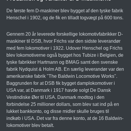
De første fem D-maskiner blev bygget af den tyske fabrik
Henschel i 1902, og de fik en tilladt togvægt på 600 tons.
Gennem 20 år leverede forskellige lokomotivfabrikker D-
maskiner til DSB, hvor Frichs var den sidste leverandør
med fem lokomotiver i 1922. Udover Henschel og Frichs
blev lokomotiverne også bygget hos Tubize i Belgien, de
tyske fabrikker Hartmann og BMAG samt den svenske
fabrik Nydquist & Holm AB. En særlig leverandør var den
amerikanske fabrik "The Baldwin Locomotive Works".
Baggrunden for at DSB fik bygget damplokomotiver i
USA var, at Danmark i 1917 havde solgt De Dansk
Vestindiske Øer til USA. Danmark modtog i den
forbindelse 25 millioner dollars, som blev sat ind på en
lukket bankkonto, og disse midler skulle bruges til
indkøb i USA. Det var fra denne konto, at de 16 Baldwin-
lokomotiver blev betalt.