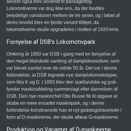
senere også blev anvendt til passagertog.
Lokomotiverne var dog ikke ens, da der fandtes
betydelige variationer mellem de tre serier, og i løbet af
deres levetid blev en fjerde variant tilføjet, da
lokomotiverne skulle opgraderes i midten af 1920'erne.
Fornyelse af DSB's Lokomotivpark
Omkring år 1900 var DSB i gang med en fornyelse af
den meget blandede samling af damplokomotiver, som
var blevet samlet over de sidste 50 år. Det var i denne
forbindelse, at DSB tegnede nye damplokomotivtyper,
som litra K og D. I 1893 blev den sjællandske og jysk-
fynske maskinafdeling sammenlagt efter dannelsen af
DSB. Den nye maskinchef Otto Busse fik til opgave at
skabe en mere ensartet maskinpark, og i denne
forbindelse konstruerede han et nyt godstogslokomotiv i
form af D-maskinerne, der skulle afløse G-maskinerne.
Produktion og Varianter af D-maskinerne