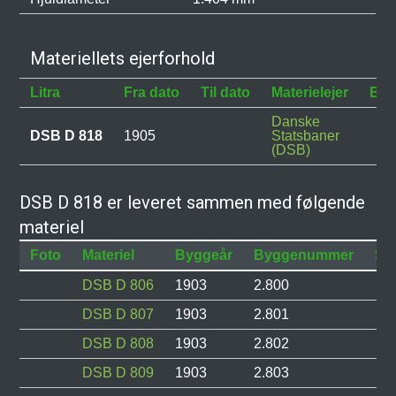
Materiellets ejerforhold
Litra
Fra dato
Til dato
Materielejer
Bes
Danske
DSB D 818
1905
Statsbaner
(DSB)
DSB D 818 er leveret sammen med følgende
materiel
Foto
Materiel
Byggeår
Byggenummer
Sta
DSB D 806
1903
2.800
DSB D 807
1903
2.801
DSB D 808
1903
2.802
DSB D 809
1903
2.803