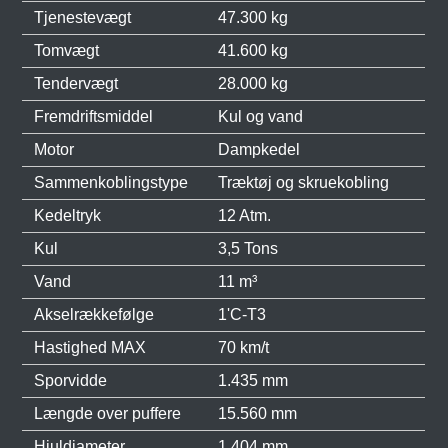
Tjenestevægt
47.300 kg
Tomvægt
41.600 kg
Tendervægt
28.000 kg
Fremdriftsmiddel
Kul og vand
Motor
Dampkedel
Sammenkoblingstype
Træktøj og skruekobling
Kedeltryk
12 Atm.
Kul
3,5 Tons
Vand
11 m³
Akselrækkefølge
1'C-T3
Hastighed MAX
70 km/t
Sporvidde
1.435 mm
Længde over puffere
15.560 mm
Hjuldiameter
1.404 mm