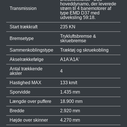
hoveddynamo, der leverede
Transmission
strøm til 4 banemotorer af
type EMD D37 med
udveksling 59:18.
Start trækkraft
235 KN
Trykluftsbremse &
Bremsetype
skruebremse
Sammenkoblingstype
Træktøj og skruekobling
Akselrækkefølge
A1A'A1A'
Antal trækkende
4
aksler
Hastighed MAX
133 km/t
Sporvidde
1.435 mm
Længde over puffere
18.900 mm
Bredde
2.920 mm
Højde over skinner
4.270 mm