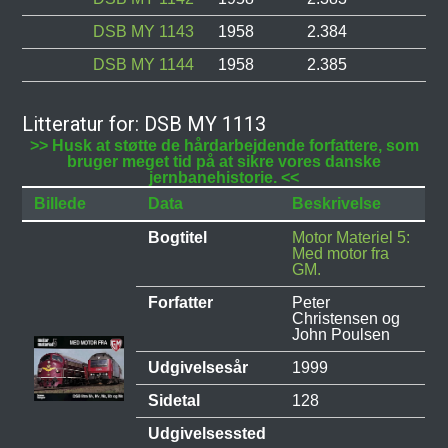
DSB MY 1143
1958
2.384
DSB MY 1144
1958
2.385
Litteratur for: DSB MY 1113
>> Husk at støtte de hårdarbejdende forfattere, som
bruger meget tid på at sikre vores danske
jernbanehistorie. <<
Billede
Data
Beskrivelse
Bogtitel
Motor Materiel 5:
Med motor fra
GM.
Forfatter
Peter
Christensen og
John Poulsen
Udgivelsesår
1999
Sidetal
128
Udgivelsessted