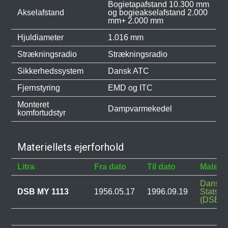
Bogietapafstand 10.300 mm
Akselafstand
og bogieakselafstand 2.000
mm+ 2.000 mm
Hjuldiameter
1.016 mm
Strækningsradio
Strækningsradio
Sikkerhedssystem
Dansk ATC
Fjernstyring
EMD og ITC
Monteret
Dampvarmekedel
komfortudstyr
Materiellets ejerforhold
Litra
Fra dato
Til dato
Materie
Dansk
DSB MY 1113
1956.05.17
1996.09.19
Statsba
(DSB)