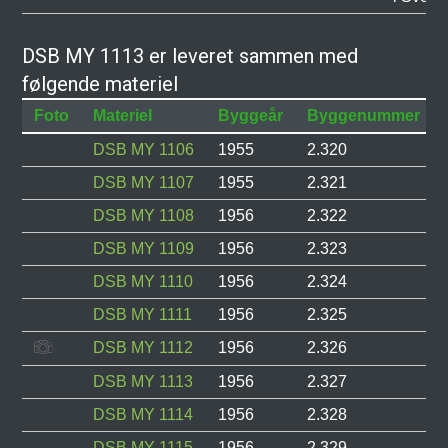
DSB MY 1113 er leveret sammen med
følgende materiel
Foto
Materiel
Byggeår
Byggenummer
DSB MY 1106
1955
2.320
DSB MY 1107
1955
2.321
DSB MY 1108
1956
2.322
DSB MY 1109
1956
2.323
DSB MY 1110
1956
2.324
DSB MY 1111
1956
2.325
DSB MY 1112
1956
2.326
DSB MY 1113
1956
2.327
DSB MY 1114
1956
2.328
DSB MY 1115
1956
2.329