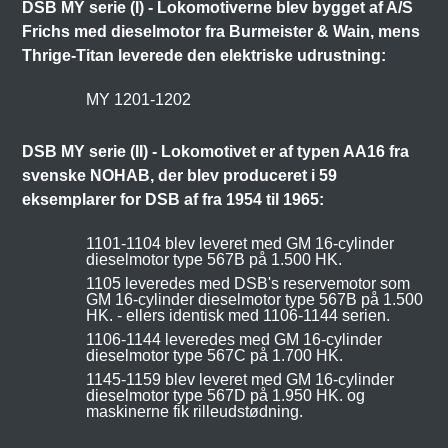
DSB MY serie (I) - Lokomotiverne blev bygget af A/S
Frichs med dieselmotor fra Burmeister & Wain, mens
Thrige-Titan leverede den elektriske udrustning:
MY 1201-1202
DSB MY serie (II) - Lokomotivet er af typen AA16 fra
svenske NOHAB, der blev produceret i 59
eksemplarer for DSB af fra 1954 til 1965:
1101-1104 blev leveret med GM 16-cylinder
dieselmotor type 567B på 1.500 HK.
1105 leveredes med DSB's reservemotor som
GM 16-cylinder dieselmotor type 567B på 1.500
HK. - ellers identisk med 1106-1144 serien.
1106-1144 leveredes med GM 16-cylinder
dieselmotor type 567C på 1.700 HK.
1145-1159 blev leveret med GM 16-cylinder
dieselmotor type 567D på 1.950 HK. og
maskinerne fik rilleudstødning.