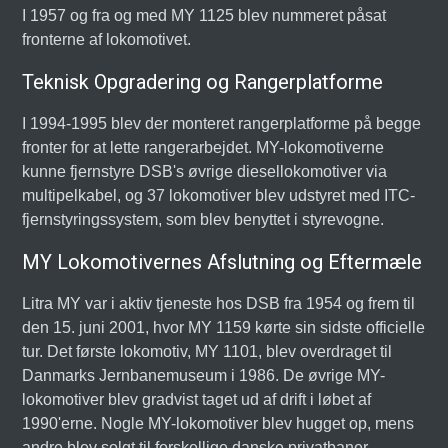
I 1957 og fra og med MY 1125 blev nummeret påsat
fronterne af lokomotivet.
Teknisk Opgradering og Rangerplatforme
I 1994-1995 blev der monteret rangerplatforme på begge
fronter for at lette rangerarbejdet. MY-lokomotiverne
kunne fjernstyre DSB's øvrige diesellokomotiver via
multipelkabel, og 37 lokomotiver blev udstyret med ITC-
fjernstyringssystem, som blev benyttet i styrevogne.
MY Lokomotivernes Afslutning og Eftermæle
Litra MY var i aktiv tjeneste hos DSB fra 1954 og frem til
den 15. juni 2001, hvor MY 1159 kørte sin sidste officielle
tur. Det første lokomotiv, MY 1101, blev overdraget til
Danmarks Jernbanemuseum i 1986. De øvrige MY-
lokomotiver blev gradvist taget ud af drift i løbet af
1990'erne. Nogle MY-lokomotiver blev hugget op, mens
andre blev solgt til forskellige danske privatbaner,