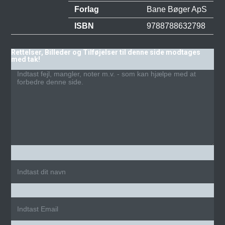
Forlag
Bane Bøger ApS
ISBN
9788788632798
Rettelser, Billeder og Tilføjelser til denne side modtages
med tak!