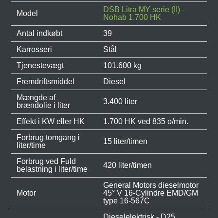
DSB Litra MY serie (II) -
Model
Nohab 1.700 HK
Antal indkøbt
39
Karrosseri
Stål
Tjenestevægt
101.600 kg
Fremdriftsmiddel
Diesel
Mængde af
3.400 liter
brændolie i liter
Effekt i KW eller HK
1.700 HK ved 835 o/min.
Forbrug tomgang i
15 liter/timen
liter/time
Forbrug ved Fuld
420 liter/timen
belastning i liter/time
General Motors dieselmotor
Motor
45° V 16-Cylindre EMD/GM
type 16-567C
Dieselelektrisk - D25