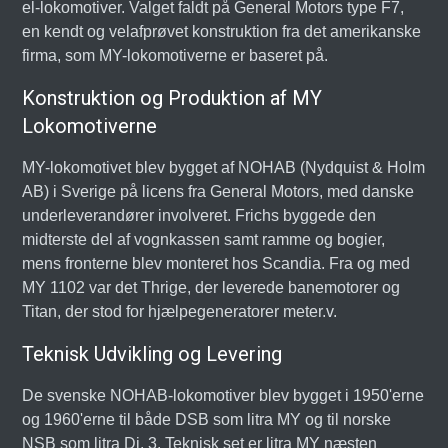
el-lokomotiver. Valget faldt på General Motors type F7,
en kendt og velafprøvet konstruktion fra det amerikanske
firma, som MY-lokomotiverne er baseret på.
Konstruktion og Produktion af MY
Lokomotiverne
MY-lokomotivet blev bygget af NOHAB (Nydquist & Holm
AB) i Sverige på licens fra General Motors, med danske
underleverandører involveret. Frichs byggede den
midterste del af vognkassen samt ramme og bogier,
mens fronterne blev monteret hos Scandia. Fra og med
MY 1102 var det Thrige, der leverede banemotorer og
Titan, der stod for hjælpegeneratorer meter.v.
Teknisk Udvikling og Levering
De svenske NOHAB-lokomotiver blev bygget i 1950'erne
og 1960'erne til både DSB som litra MY og til norske
NSB som litra Di. 3. Teknisk set er litra MY næsten