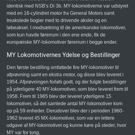
identisk med NSB's Di 3b. MY-lokomotiverne var udstyret
med en 16-cylindret motor fra General Motors samt
treakslede bogier med to drivende aksler og en
løbeaksel. I modsætning til de amerikanske lokomotiver,
som kun havde førerrum i den ene ende, fik de
europæiske MY-lokomotiver førerrum i begge ender.
MY Lokomotivernes Ydelse og Bestillinger
Den første bestilling omfattede fire MY-lokomotiver til
afprøvning samt en ekstra motor, og disse blev leveret i
1954. Afprøvningen forløb godt, og der fulgte bestillinger
på yderligere 40 MY-lokomotiver, som blev leveret frem til
1958. Frem til 1965 blev der leveret yderligere 15
lokomotiver, så det samlede antal MY-lokomotiver kom
op på 59 enheder. Derudover blev der i perioden 1960-
1962 leveret 45 MX-lokomotiver, som var en lettere
udgave af MY-lokomotivet og kunne køre på steder, hvor
MY var for tung.