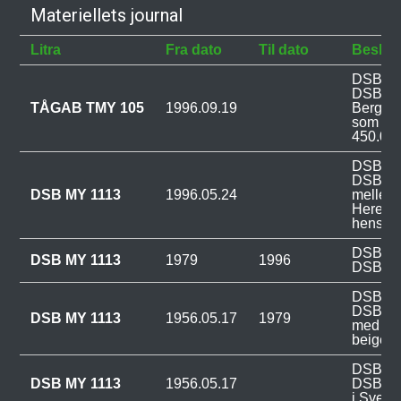
Materiellets journal
Litra
Fra dato
Til dato
Beskri
DSB MY 
DSB til
TÅGAB TMY 105
1996.09.19
Bergsla
som TÅ
450.000
DSB MY 
DSB in
DSB MY 1113
1996.05.24
mellem 
Hereft
hensat.
DSB MY
DSB MY 1113
1979
1996
DSB: R
DSB MY
DSB: R
DSB MY 1113
1956.05.17
1979
med staf
beige/s
DSB MY 
DSB MY 1113
1956.05.17
DSB fra
i Sverig