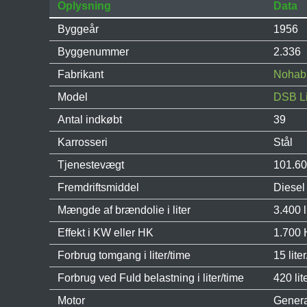
Oplysning
Data
Byggeår
1956
Byggenummer
2.336
Fabrikant
Nohab
Model
DSB Li
Antal indkøbt
39
Karrosseri
Stål
Tjenestevægt
101.60
Fremdriftsmiddel
Diesel
Mængde af brændolie i liter
3.400 l
Effekt i KW eller HK
1.700 
Forbrug tomgang i liter/time
15 lite
Forbrug ved Fuld belastning i liter/time
420 lit
Motor
Genera