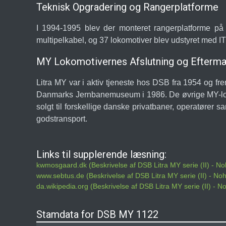
Teknisk Opgradering og Rangerplatforme
I 1994-1995 blev der monteret rangerplatforme på b
multipelkabel, og 37 lokomotiver blev udstyret med IT
MY Lokomotivernes Afslutning og Efterm
Litra MY var i aktiv tjeneste hos DSB fra 1954 og frem
Danmarks Jernbanemuseum i 1986. De øvrige MY-lokomo
solgt til forskellige danske privatbaner, operatører 
godstransport.
Links til supplerende læsning:
kwmosgaard.dk (Beskrivelse af DSB Litra MY serie (II) - N
www.sebtus.de (Beskrivelse af DSB Litra MY serie (II) - N
da.wikipedia.org (Beskrivelse af DSB Litra MY serie (II) - 
Stamdata for DSB MY 1122