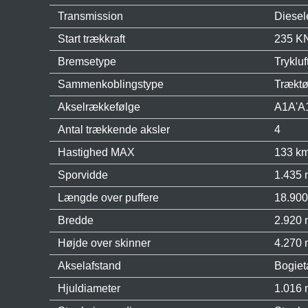
Transmission
Diesel
Start trækkraft
235 K
Bremsetype
Tryklu
Sammenkoblingstype
Træktø
Akselrækkefølge
A1A'A
Antal trækkende aksler
4
Hastighed MAX
133 km
Sporvidde
1.435
Længde over puffere
18.90
Bredde
2.920
Højde over skinner
4.270
Akselafstand
Bogiet
Hjuldiameter
1.016