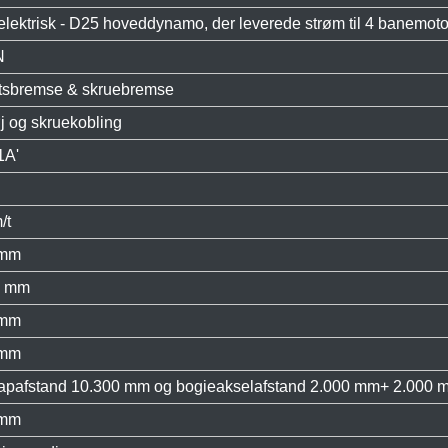
elektrisk - D25 hoveddynamo, der leverede strøm til 4 banemot
N
ftsbremse & skruebremse
j og skruekobling
1A'
/t
 mm
0 mm
 mm
 mm
apafstand 10.300 mm og bogieakselafstand 2.000 mm+ 2.000 
 mm