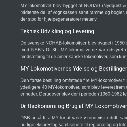
MY-lokomotivet blev bygget af NOHAB (Nydquist & 
midterste del af vognkassen samt ramme og bogier, 
der stod for hjælpegeneratorer meter.v.
Teknisk Udvikling og Levering
De svenske NOHAB-lokomotiver blev bygget i 1950'erne
med NSB's Di 3b. MY-lokomotiverne var udstyret m
modsætning til de amerikanske lokomotiver, som kun 
MY Lokomotivernes Ydelse og Bestillinge
Den første bestilling omfattede fire MY-lokomotiver ti
yderligere 40 MY-lokomotiver, som blev leveret frem 
enheder. Derudover blev der i perioden 1960-1962 lev
Driftsøkonomi og Brug af MY Lokomotive
DSB anså litra MY for at være økonomisk i drift, sa
hurtige eksprestog samt senere til regionaltog og In