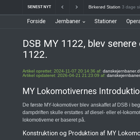
Birkerød Station
3 dage s
Allerø
SENEST NYT
Forside
Jernbaner
Stationer
Opera
DSB MY 1122, blev senere
1122.
Artikel oprettet: 2024-11-07 20:14:36 af:
danskejernbaner.d
Artikel opdateret: 2026-04-21 21:23:09 af:
danskejernbaner
MY Lokomotivernes Introduktio
De første MY-lokomotiver blev anskaffet af DSB i be
dampdriften skulle erstattes af diesel- eller el-lokom
lokomotiverne er baseret på.
Konstruktion og Produktion af MY Lokomo