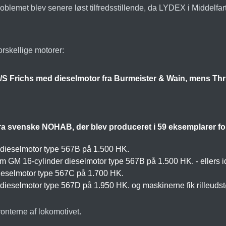
roblemet blev senere løst tilfredsstillende, da LYDEX i Middelf
orskellige motorer:
A/S Frichs med dieselmotor fra Burmeister & Wain, mens Thri
fra svenske NOHAB, der blev produceret i 59 eksemplarer for 
 dieselmotor type 567B på 1.500 HK.
GM 16-cylinder dieselmotor type 567B på 1.500 HK. - ellers i
ieselmotor type 567C på 1.700 HK.
dieselmotor type 567D på 1.950 HK. og maskinerne fik rilleuds
onterne af lokomotivet.