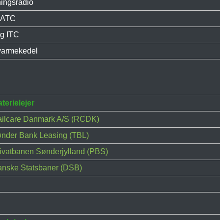
ingsradio
 ATC
g ITC
armekedel
terielejer
ilcare Danmark A/S (RCDK)
nder Bank Leasing (TBL)
ivatbanen Sønderjylland (PBS)
nske Statsbaner (DSB)