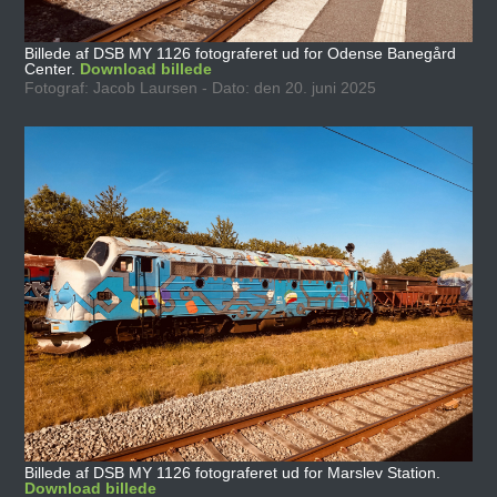
Billede af DSB MY 1126 fotograferet ud for Odense Banegård
Center.
Download billede
Fotograf: Jacob Laursen - Dato: den 20. juni 2025
Billede af DSB MY 1126 fotograferet ud for Marslev Station.
Download billede