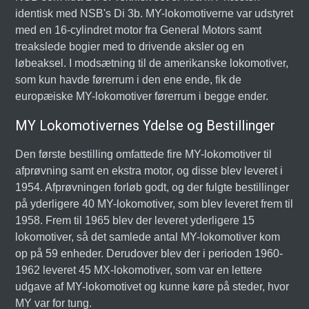
identisk med NSB's Di 3b. MY-lokomotiverne var udstyret
med en 16-cylindret motor fra General Motors samt
treakslede bogier med to drivende aksler og en
løbeaksel. I modsætning til de amerikanske lokomotiver,
som kun havde førerrum i den ene ende, fik de
europæiske MY-lokomotiver førerrum i begge ender.
MY Lokomotivernes Ydelse og Bestillinger
Den første bestilling omfattede fire MY-lokomotiver til
afprøvning samt en ekstra motor, og disse blev leveret i
1954. Afprøvningen forløb godt, og der fulgte bestillinger
på yderligere 40 MY-lokomotiver, som blev leveret frem til
1958. Frem til 1965 blev der leveret yderligere 15
lokomotiver, så det samlede antal MY-lokomotiver kom
op på 59 enheder. Derudover blev der i perioden 1960-
1962 leveret 45 MX-lokomotiver, som var en lettere
udgave af MY-lokomotivet og kunne køre på steder, hvor
MY var for tung.