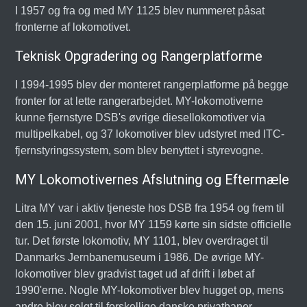
I 1957 og fra og med MY 1125 blev nummeret påsat
fronterne af lokomotivet.
Teknisk Opgradering og Rangerplatforme
I 1994-1995 blev der monteret rangerplatforme på begge
fronter for at lette rangerarbejdet. MY-lokomotiverne
kunne fjernstyre DSB's øvrige diesellokomotiver via
multipelkabel, og 37 lokomotiver blev udstyret med ITC-
fjernstyringssystem, som blev benyttet i styrevogne.
MY Lokomotivernes Afslutning og Eftermæle
Litra MY var i aktiv tjeneste hos DSB fra 1954 og frem til
den 15. juni 2001, hvor MY 1159 kørte sin sidste officielle
tur. Det første lokomotiv, MY 1101, blev overdraget til
Danmarks Jernbanemuseum i 1986. De øvrige MY-
lokomotiver blev gradvist taget ud af drift i løbet af
1990'erne. Nogle MY-lokomotiver blev hugget op, mens
andre blev solgt til forskellige danske privatbaner,