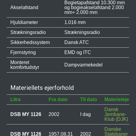
Bogietapafstand 10.300 mm
Akselafstand
og bogieakselafstand 2.000
mm+ 2.000 mm
Hjuldiameter
1.016 mm
Strækningsradio
Strækningsradio
Sikkerhedssystem
Dansk ATC
Fjernstyring
EMD og ITC
Monteret
Dampvarmekedel
komfortudstyr
Materiellets ejerforhold
Litra
Fra dato
Til dato
Materielejer
Dansk
DSB MY 1126
2002
I dag
Jernbane-
Klub (DJK)
Danske
DSB MY 1126
1957.08.31
2002
Statsbaner