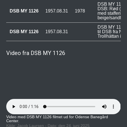
DSB MY 1126 v
DSB: Rød (vin
DSB MY 1126
1957.08.31
1978
med stafferinge
beige/sandfarv
DSB MY 1126 b
DSB MY 1126
1957.08.31
til DSB fra N
Trollhättan i S
Video fra DSB MY 1126
Video med DSB MY 1126 filmet ud for Odense Banegård
Center.
Kilde: Jacob Laursen - Dato: den 24. juni 2025