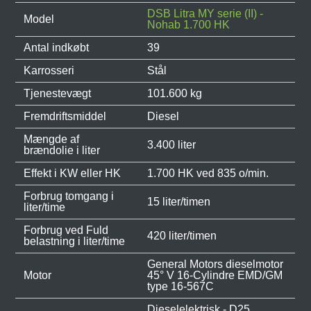
DSB Litra MY serie (II) -
Model
Nohab 1.700 HK
Antal indkøbt
39
Karrosseri
Stål
Tjenestevægt
101.600 kg
Fremdriftsmiddel
Diesel
Mængde af
3.400 liter
brændolie i liter
Effekt i KW eller HK
1.700 HK ved 835 o/min.
Forbrug tomgang i
15 liter/timen
liter/time
Forbrug ved Fuld
420 liter/timen
belastning i liter/time
General Motors dieselmotor
Motor
45° V 16-Cylindre EMD/GM
type 16-567C
Dieselelektrisk - D25