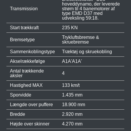
hoveddynamo, der leverede
Transmission
strøm til 4 banemotorer af
type EMD D37 med
udveksling 59:18.
Start trækkraft
235 KN
Trykluftsbremse &
Bremsetype
skruebremse
Sammenkoblingstype
Træktøj og skruekobling
Akselrækkefølge
A1A'A1A'
Antal trækkende
4
aksler
Hastighed MAX
133 km/t
Sporvidde
1.435 mm
Længde over puffere
18.900 mm
Bredde
2.920 mm
Højde over skinner
4.270 mm