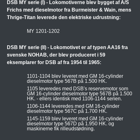
DSB MY serie (I) - Lokomotiverne blev bygget af A/S
Frichs med dieselmotor fra Burmeister & Wain, mens
Thrige-Titan leverede den elektriske udrustning:
MY 1201-1202
DSB MY serie (II) - Lokomotivet er af typen AA16 fra
svenske NOHAB, der blev produceret i 59
eksemplarer for DSB af fra 1954 til 1965:
1101-1104 blev leveret med GM 16-cylinder
dieselmotor type 567B på 1.500 HK.
1105 leveredes med DSB's reservemotor som
GM 16-cylinder dieselmotor type 567B på 1.500
HK. - ellers identisk med 1106-1144 serien.
1106-1144 leveredes med GM 16-cylinder
dieselmotor type 567C på 1.700 HK.
1145-1159 blev leveret med GM 16-cylinder
dieselmotor type 567D på 1.950 HK. og
maskinerne fik rilleudstødning.