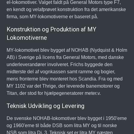
el-lokomotiver. Valget faldt på General Motors type F7,
en kendt og velafprøvet konstruktion fra det amerikanske
firma, som MY-lokomotiverne er baseret på.
Konstruktion og Produktion af MY
Lokomotiverne
MY-lokomotivet blev bygget af NOHAB (Nydquist & Holm
AB) i Sverige på licens fra General Motors, med danske
underleverandører involveret. Frichs byggede den
midterste del af vognkassen samt ramme og bogier,
mens fronterne blev monteret hos Scandia. Fra og med
MY 1102 var det Thrige, der leverede banemotorer og
Titan, der stod for hjælpegeneratorer meter.v.
Teknisk Udvikling og Levering
De svenske NOHAB-lokomotiver blev bygget i 1950'erne
og 1960'erne til både DSB som litra MY og til norske
NSB som litra Di. 3. Teknisk set er litra MY næsten