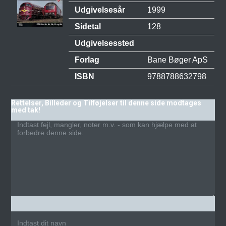
Udgivelsesår
1999
Sidetal
128
Udgivelsessted
Forlag
Bane Bøger ApS
ISBN
9788788632798
Rettelser, Billeder og Tilføjelser til denne side modtages
med tak!