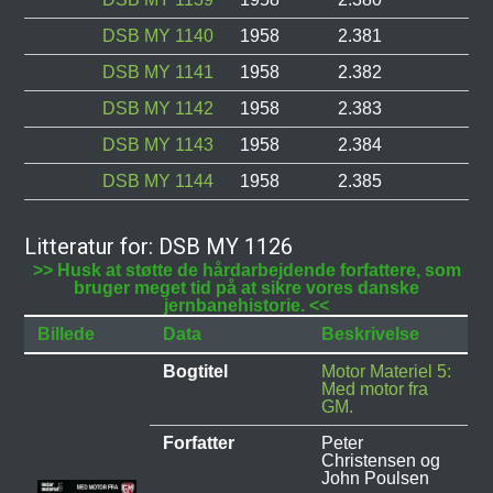
DSB MY 1140
1958
2.381
DSB MY 1141
1958
2.382
DSB MY 1142
1958
2.383
DSB MY 1143
1958
2.384
DSB MY 1144
1958
2.385
Litteratur for: DSB MY 1126
>> Husk at støtte de hårdarbejdende forfattere, som
bruger meget tid på at sikre vores danske
jernbanehistorie. <<
Billede
Data
Beskrivelse
Bogtitel
Motor Materiel 5:
Med motor fra
GM.
Forfatter
Peter
Christensen og
John Poulsen