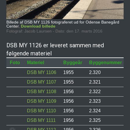
Billede af DSB MY 1126 fotograferet ud for Odense Banegård
Center.
Download billede
Fotograf: Jacob Laursen - Dato: den 17. marts 2016
DSB MY 1126 er leveret sammen med
følgende materiel
Foto
Materiel
Byggeår
Byggenummer
DSB MY 1106
1955
2.320
DSB MY 1107
1955
2.321
DSB MY 1108
1956
2.322
DSB MY 1109
1956
2.323
DSB MY 1110
1956
2.324
DSB MY 1111
1956
2.325
DSB MY 1112
1956
2.326