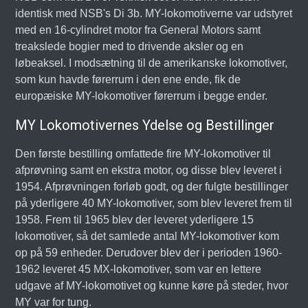
identisk med NSB's Di 3b. MY-lokomotiverne var udstyret
med en 16-cylindret motor fra General Motors samt
treakslede bogier med to drivende aksler og en
løbeaksel. I modsætning til de amerikanske lokomotiver,
som kun havde førerrum i den ene ende, fik de
europæiske MY-lokomotiver førerrum i begge ender.
MY Lokomotivernes Ydelse og Bestillinger
Den første bestilling omfattede fire MY-lokomotiver til
afprøvning samt en ekstra motor, og disse blev leveret i
1954. Afprøvningen forløb godt, og der fulgte bestillinger
på yderligere 40 MY-lokomotiver, som blev leveret frem til
1958. Frem til 1965 blev der leveret yderligere 15
lokomotiver, så det samlede antal MY-lokomotiver kom
op på 59 enheder. Derudover blev der i perioden 1960-
1962 leveret 45 MX-lokomotiver, som var en lettere
udgave af MY-lokomotivet og kunne køre på steder, hvor
MY var for tung.