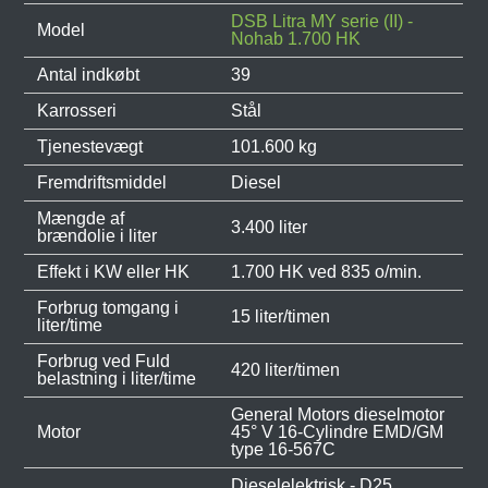
DSB Litra MY serie (II) -
Model
Nohab 1.700 HK
Antal indkøbt
39
Karrosseri
Stål
Tjenestevægt
101.600 kg
Fremdriftsmiddel
Diesel
Mængde af
3.400 liter
brændolie i liter
Effekt i KW eller HK
1.700 HK ved 835 o/min.
Forbrug tomgang i
15 liter/timen
liter/time
Forbrug ved Fuld
420 liter/timen
belastning i liter/time
General Motors dieselmotor
Motor
45° V 16-Cylindre EMD/GM
type 16-567C
Dieselelektrisk - D25