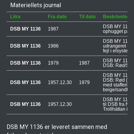
Materiellets journal
Litra
Fra dato
Til dato
Beskrivelse
DSB MY 1136 
DSB MY 1136
1987
ophugget på V
DSB MY 1136 
DSB MY 1136
1986
udrangeret efte
fejl i elsysteme
DSB MY 1136 v
DSB MY 1136
1979
1987
DSB: Rød/Sort
DSB MY 1136 v
DSB: Rød (vin
DSB MY 1136
1957.12.30
1979
med stafferinge
beige/sandfarv
DSB MY 1136 b
DSB MY 1136
1957.12.30
til DSB fra N
Trollhättan i S
DSB MY 1136 er leveret sammen med