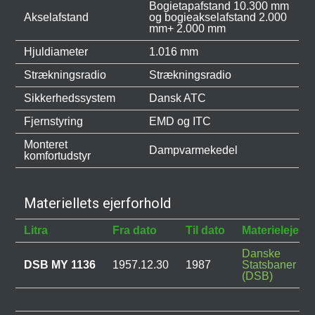
Bogietapafstand 10.300 mm
Akselafstand
og bogieakselafstand 2.000
mm+ 2.000 mm
Hjuldiameter
1.016 mm
Strækningsradio
Strækningsradio
Sikkerhedssystem
Dansk ATC
Fjernstyring
EMD og ITC
Monteret
Dampvarmekedel
komfortudstyr
Materiellets ejerforhold
Litra
Fra dato
Til dato
Materielejer
Danske
DSB MY 1136
1957.12.30
1987
Statsbaner
(DSB)