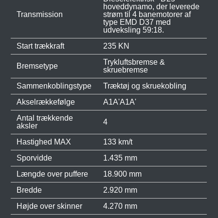
hoveddynamo, der leverede
Transmission
strøm til 4 banemotorer af
type EMD D37 med
udveksling 59:18.
Start trækkraft
235 KN
Trykluftsbremse &
Bremsetype
skruebremse
Sammenkoblingstype
Træktøj og skruekobling
Akselrækkefølge
A1A'A1A'
Antal trækkende
4
aksler
Hastighed MAX
133 km/t
Sporvidde
1.435 mm
Længde over puffere
18.900 mm
Bredde
2.920 mm
Højde over skinner
4.270 mm