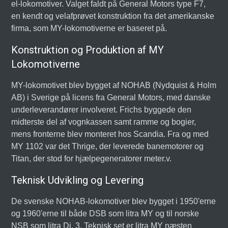
el-lokomotiver. Valget faldt på General Motors type F7,
en kendt og velafprøvet konstruktion fra det amerikanske
firma, som MY-lokomotiverne er baseret på.
Konstruktion og Produktion af MY
Lokomotiverne
MY-lokomotivet blev bygget af NOHAB (Nydquist & Holm
AB) i Sverige på licens fra General Motors, med danske
underleverandører involveret. Frichs byggede den
midterste del af vognkassen samt ramme og bogier,
mens fronterne blev monteret hos Scandia. Fra og med
MY 1102 var det Thrige, der leverede banemotorer og
Titan, der stod for hjælpegeneratorer meter.v.
Teknisk Udvikling og Levering
De svenske NOHAB-lokomotiver blev bygget i 1950'erne
og 1960'erne til både DSB som litra MY og til norske
NSB som litra Di. 3. Teknisk set er litra MY næsten