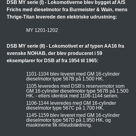
DSB MY serie (I) - Lokomotiverne blev bygget af A/S
Frichs med dieselmotor fra Burmeister & Wain, mens
Thrige-Titan leverede den elektriske udrustning:
MY 1201-1202
DSB MY serie (II) - Lokomotivet er af typen AA16 fra
svenske NOHAB, der blev produceret i 59
eksemplarer for DSB af fra 1954 til 1965:
1101-1104 blev leveret med GM 16-cylinder
dieselmotor type 567B på 1.500 HK.
1105 leveredes med DSB's reservemotor som
GM 16-cylinder dieselmotor type 567B på 1.500
HK. - ellers identisk med 1106-1144 serien.
1106-1144 leveredes med GM 16-cylinder
dieselmotor type 567C på 1.700 HK.
1145-1159 blev leveret med GM 16-cylinder
dieselmotor type 567D på 1.950 HK. og
maskinerne fik rilleudstødning.