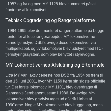
I 1957 og fra og med MY 1125 blev nummeret påsat
fronterne af lokomotivet.
Teknisk Opgradering og Rangerplatforme
I 1994-1995 blev der monteret rangerplatforme på begge
fronter for at lette rangerarbejdet. MY-lokomotiverne
kunne fjernstyre DSB's øvrige diesellokomotiver via
multipelkabel, og 37 lokomotiver blev udstyret med ITC-
fjernstyringssystem, som blev benyttet i styrevogne.
MY Lokomotivernes Afslutning og Eftermæle
Litra MY var i aktiv tjeneste hos DSB fra 1954 og frem til
den 15. juni 2001, hvor MY 1159 kørte sin sidste officielle
tur. Det første lokomotiv, MY 1101, blev overdraget til
Danmarks Jernbanemuseum i 1986. De øvrige MY-
lokomotiver blev gradvist taget ud af drift i løbet af
1990'erne. Nogle MY-lokomotiver blev hugget op, mens
andre blev solgt til forskellige danske privatbaner,