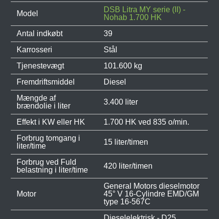
DSB Litra MY serie (II) -
Model
Nohab 1.700 HK
Antal indkøbt
39
Karrosseri
Stål
Tjenestevægt
101.600 kg
Fremdriftsmiddel
Diesel
Mængde af
3.400 liter
brændolie i liter
Effekt i KW eller HK
1.700 HK ved 835 o/min.
Forbrug tomgang i
15 liter/timen
liter/time
Forbrug ved Fuld
420 liter/timen
belastning i liter/time
General Motors dieselmotor
Motor
45° V 16-Cylindre EMD/GM
type 16-567C
Dieselelektrisk - D25