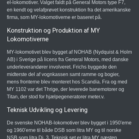
el-lokomotiver. Valget faldt på General Motors type F7,
en kendt og velafprøvet konstruktion fra det amerikanske
firma, som MY-lokomotiverne er baseret på.
Konstruktion og Produktion af MY
Lokomotiverne
MY-lokomotivet blev bygget af NOHAB (Nydquist & Holm
AB) i Sverige på licens fra General Motors, med danske
underleverandører involveret. Frichs byggede den
midterste del af vognkassen samt ramme og bogier,
mens fronterne blev monteret hos Scandia. Fra og med
MY 1102 var det Thrige, der leverede banemotorer og
Titan, der stod for hjælpegeneratorer meter.v.
Teknisk Udvikling og Levering
De svenske NOHAB-lokomotiver blev bygget i 1950'erne
og 1960'erne til både DSB som litra MY og til norske
NSB som litra Di. 3. Teknisk set er litra MY næsten