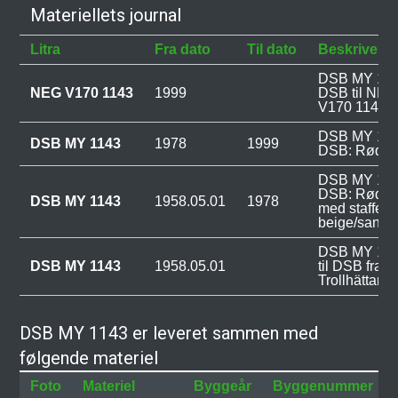
Materiellets journal
Litra
Fra dato
Til dato
Beskrivelse
DSB MY 1143
NEG V170 1143
1999
DSB til NE
V170 1143.
DSB MY 1143
DSB MY 1143
1978
1999
DSB: Rød/So
DSB MY 1143
DSB: Rød (v
DSB MY 1143
1958.05.01
1978
med stafferin
beige/sandfa
DSB MY 1143
DSB MY 1143
1958.05.01
til DSB fra
Trollhättan i
DSB MY 1143 er leveret sammen med
følgende materiel
Foto
Materiel
Byggeår
Byggenummer