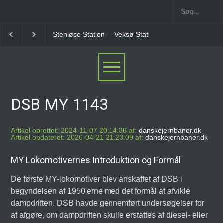
Stenløse Station
Veksø Station
Måløv Station
He
DSB MY 1143
Artikel oprettet: 2024-11-07 20:14:36 af:
danskejernbaner.dk
Artikel opdateret: 2026-04-21 21:23:09 af:
danskejernbaner.dk
MY Lokomotivernes Introduktion og Formål
De første MY-lokomotiver blev anskaffet af DSB i
begyndelsen af 1950'erne med det formål at afvikle
dampdriften. DSB havde gennemført undersøgelser for
at afgøre, om dampdriften skulle erstattes af diesel- eller