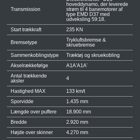
hoveddynamo, der leverede
Transmission
strøm til 4 banemotorer af
type EMD D37 med
udveksling 59:18.
Start trækkraft
235 KN
Trykluftsbremse &
Bremsetype
skruebremse
Sammenkoblingstype
Træktøj og skruekobling
Akselrækkefølge
A1A'A1A'
Antal trækkende
4
aksler
Hastighed MAX
133 km/t
Sporvidde
1.435 mm
Længde over puffere
18.900 mm
Bredde
2.920 mm
Højde over skinner
4.270 mm