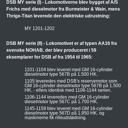
DSB MY serie (I) - Lokomotiverne blev bygget af A/S
Frichs med dieselmotor fra Burmeister & Wain, mens
Thrige-Titan leverede den elektriske udrustning:
MY 1201-1202
DSB MY serie (II) - Lokomotivet er af typen AA16 fra
svenske NOHAB, der blev produceret i 59
eksemplarer for DSB af fra 1954 til 1965:
1101-1104 blev leveret med GM 16-cylinder
dieselmotor type 567B på 1.500 HK.
1105 leveredes med DSB's reservemotor som
GM 16-cylinder dieselmotor type 567B på 1.500
HK. - ellers identisk med 1106-1144 serien.
1106-1144 leveredes med GM 16-cylinder
dieselmotor type 567C på 1.700 HK.
1145-1159 blev leveret med GM 16-cylinder
dieselmotor type 567D på 1.950 HK. og
maskinerne fik rilleudstødning.