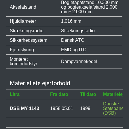
Bogietapafstand 10.300 mm
Akselafstand
og bogieakselafstand 2.000
mm+ 2.000 mm
Hjuldiameter
1.016 mm
Strækningsradio
Strækningsradio
Sikkerhedssystem
Dansk ATC
Fjernstyring
EMD og ITC
Monteret
Dampvarmekedel
komfortudstyr
Materiellets ejerforhold
Litra
Fra dato
Til dato
Materielejer
Danske
DSB MY 1143
1958.05.01
1999
Statsbaner
(DSB)