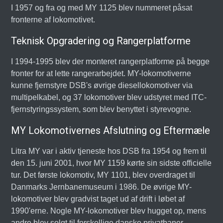
I 1957 og fra og med MY 1125 blev nummeret påsat
fronterne af lokomotivet.
Teknisk Opgradering og Rangerplatforme
I 1994-1995 blev der monteret rangerplatforme på begge
fronter for at lette rangerarbejdet. MY-lokomotiverne
kunne fjernstyre DSB's øvrige diesellokomotiver via
multipelkabel, og 37 lokomotiver blev udstyret med ITC-
fjernstyringssystem, som blev benyttet i styrevogne.
MY Lokomotivernes Afslutning og Eftermæle
Litra MY var i aktiv tjeneste hos DSB fra 1954 og frem til
den 15. juni 2001, hvor MY 1159 kørte sin sidste officielle
tur. Det første lokomotiv, MY 1101, blev overdraget til
Danmarks Jernbanemuseum i 1986. De øvrige MY-
lokomotiver blev gradvist taget ud af drift i løbet af
1990'erne. Nogle MY-lokomotiver blev hugget op, mens
andre blev solgt til forskellige danske privatbaner,