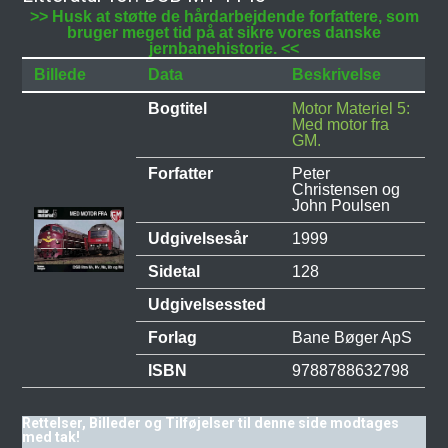
>> Husk at støtte de hårdarbejdende forfattere, som
bruger meget tid på at sikre vores danske
jernbanehistorie. <<
Billede
Data
Beskrivelse
Bogtitel
Motor Materiel 5:
Med motor fra
GM.
Forfatter
Peter
Christensen og
John Poulsen
Udgivelsesår
1999
Sidetal
128
Udgivelsessted
Forlag
Bane Bøger ApS
ISBN
9788788632798
Rettelser, Billeder og Tilføjelser til denne side modtages
med tak!