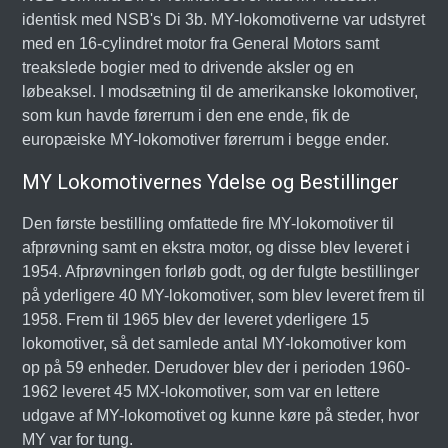
identisk med NSB's Di 3b. MY-lokomotiverne var udstyret
med en 16-cylindret motor fra General Motors samt
treakslede bogier med to drivende aksler og en
løbeaksel. I modsætning til de amerikanske lokomotiver,
som kun havde førerrum i den ene ende, fik de
europæiske MY-lokomotiver førerrum i begge ender.
MY Lokomotivernes Ydelse og Bestillinger
Den første bestilling omfattede fire MY-lokomotiver til
afprøvning samt en ekstra motor, og disse blev leveret i
1954. Afprøvningen forløb godt, og der fulgte bestillinger
på yderligere 40 MY-lokomotiver, som blev leveret frem til
1958. Frem til 1965 blev der leveret yderligere 15
lokomotiver, så det samlede antal MY-lokomotiver kom
op på 59 enheder. Derudover blev der i perioden 1960-
1962 leveret 45 MX-lokomotiver, som var en lettere
udgave af MY-lokomotivet og kunne køre på steder, hvor
MY var for tung.