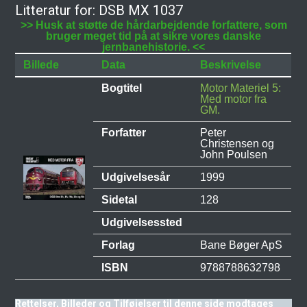
Litteratur for: DSB MX 1037
>> Husk at støtte de hårdarbejdende forfattere, som
bruger meget tid på at sikre vores danske
jernbanehistorie. <<
Billede
Data
Beskrivelse
Bogtitel
Motor Materiel 5:
Med motor fra
GM.
Forfatter
Peter
Christensen og
John Poulsen
Udgivelsesår
1999
Sidetal
128
Udgivelsessted
Forlag
Bane Bøger ApS
ISBN
9788788632798
Rettelser, Billeder og Tilføjelser til denne side modtages