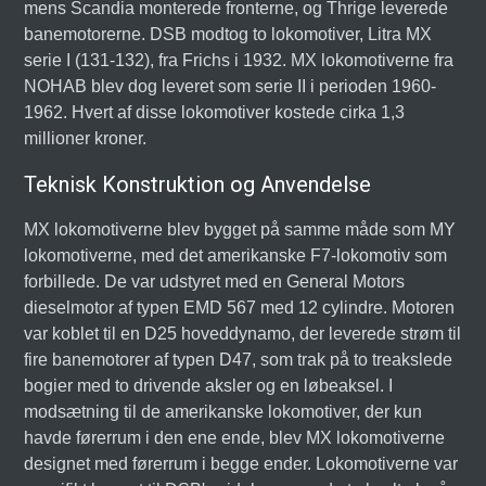
mens Scandia monterede fronterne, og Thrige leverede
banemotorerne. DSB modtog to lokomotiver, Litra MX
serie I (131-132), fra Frichs i 1932. MX lokomotiverne fra
NOHAB blev dog leveret som serie II i perioden 1960-
1962. Hvert af disse lokomotiver kostede cirka 1,3
millioner kroner.
Teknisk Konstruktion og Anvendelse
MX lokomotiverne blev bygget på samme måde som MY
lokomotiverne, med det amerikanske F7-lokomotiv som
forbillede. De var udstyret med en General Motors
dieselmotor af typen EMD 567 med 12 cylindre. Motoren
var koblet til en D25 hoveddynamo, der leverede strøm til
fire banemotorer af typen D47, som trak på to treakslede
bogier med to drivende aksler og en løbeaksel. I
modsætning til de amerikanske lokomotiver, der kun
havde førerrum i den ene ende, blev MX lokomotiverne
designet med førerrum i begge ender. Lokomotiverne var