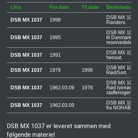
Litra
Fra dato
Til dato
Beskrivelse
DSB MX 1037 
DSB MX 1037
1998
Randers.
DSB MX 1037 
DSB MX 1037
1995
til Danmarks 
reservedele.
DSB MX 1037 
DSB MX 1037
1991
hensat.
DSB MX 1037 
DSB MX 1037
1978
1998
Rød/Sort.
DSB MX 1037 
DSB MX 1037
1962.03.09
1978
Rød (vinrød/
stafferinger i 
DSB MX 1037 b
DSB MX 1037
1962.03.09
fra NOHAB, Tro
DSB MX 1037 er leveret sammen med
følgende materiel