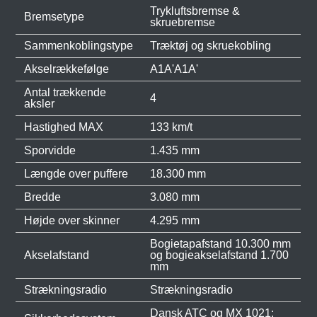
Trykluftsbremse &
Bremsetype
skruebremse
Sammenkoblingstype
Træktøj og skruekobling
Akselrækkefølge
A1A'A1A'
Antal trækkende
4
aksler
Hastighed MAX
133 km/t
Sporvidde
1.435 mm
Længde over puffere
18.300 mm
Bredde
3.080 mm
Højde over skinner
4.295 mm
Bogietapafstand 10.300 mm
Akselafstand
og bogieakselafstand 1.700
mm
Strækningsradio
Strækningsradio
Dansk ATC og MX 1021: