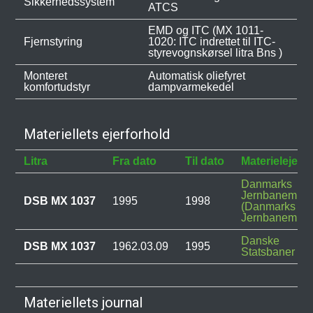
Sikkerhedssystem
ATCS
EMD og ITC (MX 1011-
Fjernstyring
1020: ITC indrettet til ITC-
styrevognskørsel litra Bns )
Monteret
Automatisk oliefyret
komfortudstyr
dampvarmekedel
Materiellets ejerforhold
Litra
Fra dato
Til dato
Materielejer
Danmarks
Jernbanemus
DSB MX 1037
1995
1998
(Danmarks
Jernbanemus
Danske
DSB MX 1037
1962.03.09
1995
Statsbaner (D
Materiellets journal