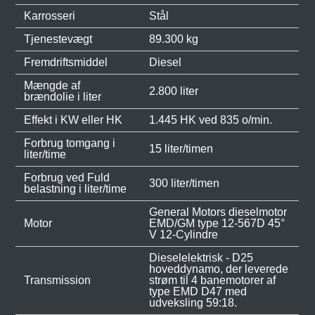
Karrosseri
Stål
Tjenestevægt
89.300 kg
Fremdriftsmiddel
Diesel
Mængde af
2.800 liter
brændolie i liter
Effekt i KW eller HK
1.445 HK ved 835 o/min.
Forbrug tomgang i
15 liter/timen
liter/time
Forbrug ved Fuld
300 liter/timen
belastning i liter/time
General Motors dieselmotor
Motor
EMD/GM type 12-567D 45°
V 12-Cylindre
Dieselelektrisk - D25
hoveddynamo, der leverede
Transmission
strøm til 4 banemotorer af
type EMD D47 med
udveksling 59:18.