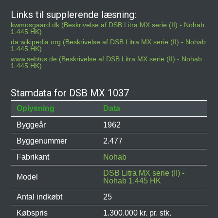
Links til supplerende læsning:
kwmosgaard.dk (Beskrivelse af DSB Litra MX serie (II) - Nohab
1.445 HK)
da.wikipedia.org (Beskrivelse af DSB Litra MX serie (II) - Nohab
1.445 HK)
www.sebtus.de (Beskrivelse af DSB Litra MX serie (II) - Nohab
1.445 HK)
Stamdata for DSB MX 1037
Oplysning
Data
Byggeår
1962
Byggenummer
2.477
Fabrikant
Nohab
DSB Litra MX serie (II) -
Model
Nohab 1.445 HK
Antal indkøbt
25
Købspris
1.300.000 kr. pr. stk.