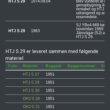
HTJ S 29
1974.09.04
blev vurderet at en
genopbygning ikke
rentabel og HTJ S 
udrangeret og anven
reservedele.
SJ YBo4 669 købt i
november 1969 af 
HTJ S 29
1963
Järnvägar (SJ) af 
HTJ S 29.
HTJ S 29 er leveret sammen med følgende
materiel
Foto
Materiel
Byggeår
Byggenummer
Stat
HTJ S 27
1951
HTJ S 29
1951
HTJ S 30
1951
OHJ S 28
1951
OHJ S 31
1951