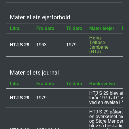
Materiellets ejerforhold
Litra
Fra dato
Til dato
Materielejer
Bes
Høng-
Tølløse
HTJ S 29
1963
1979
Jernbane
(HTJ)
Materiellets journal
Litra
Fra dato
Til dato
Beskrivelse
HTJ S 29 blev afbr
HTJ S 29
1979
forår 1979 af Civilf
ved en øvelse i Må
HTJ S 29 påkørte e
en overkørsel mel
og Store Merløse. 
blev så beskadiget 