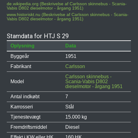
de.wikipedia.org (Beskrivelse af Carlsson skinnebus - Scania-
Vabis D802 dieselmotor - årgang 1951)
www.historiskt.nu (Beskrivelse af Carlsson skinnebus - Scania-
Vabis D802 dieselmotor - årgang 1951)
Stamdata for HTJ S 29
Oplysning
Data
Byggeår
1951
Fabrikant
Carlsson
Carlsson skinnebus -
Model
Scania-Vabis D802
dieselmotor - årgang 1951
Antal indkøbt
7
Karrosseri
Stål
Tjenestevægt
15.000 kg
Fremdriftsmiddel
Diesel
Effekt i KW eller HK
160 HK