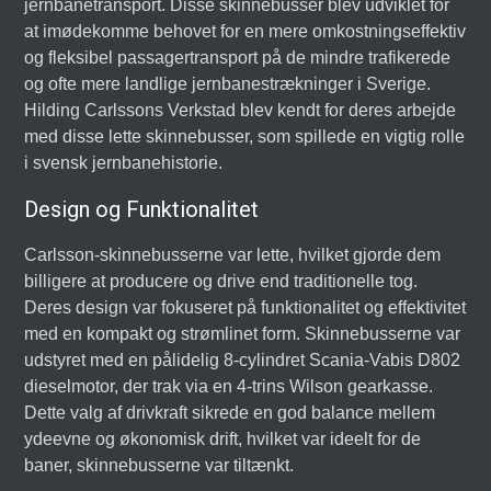
jernbanetransport. Disse skinnebusser blev udviklet for
at imødekomme behovet for en mere omkostningseffektiv
og fleksibel passagertransport på de mindre trafikerede
og ofte mere landlige jernbanestrækninger i Sverige.
Hilding Carlssons Verkstad blev kendt for deres arbejde
med disse lette skinnebusser, som spillede en vigtig rolle
i svensk jernbanehistorie.
Design og Funktionalitet
Carlsson-skinnebusserne var lette, hvilket gjorde dem
billigere at producere og drive end traditionelle tog.
Deres design var fokuseret på funktionalitet og effektivitet
med en kompakt og strømlinet form. Skinnebusserne var
udstyret med en pålidelig 8-cylindret Scania-Vabis D802
dieselmotor, der trak via en 4-trins Wilson gearkasse.
Dette valg af drivkraft sikrede en god balance mellem
ydeevne og økonomisk drift, hvilket var ideelt for de
baner, skinnebusserne var tiltænkt.