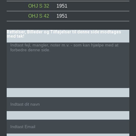
OHJ S 32
1951
OHJ S 42
1951
Rettelser, Billeder og Tilføjelser til denne side modtages
med tak!