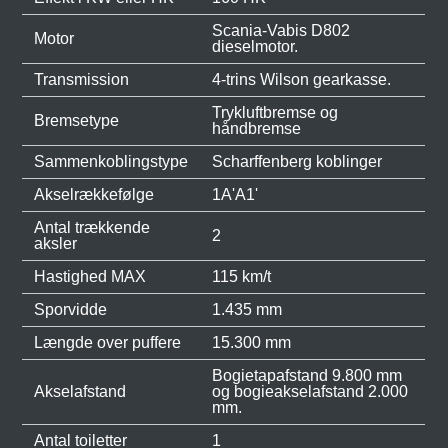
Scania-Vabis D802
Motor
dieselmotor.
Transmission
4-trins Wilson gearkasse.
Trykluftbremse og
Bremsetype
håndbremse
Sammenkoblingstype
Scharffenberg koblinger
Akselrækkefølge
1A'A1'
Antal trækkende
2
aksler
Hastighed MAX
115 km/t
Sporvidde
1.435 mm
Længde over puffere
15.300 mm
Bogietapafstand 9.800 mm
Akselafstand
og bogieakselafstand 2.000
mm.
Antal toiletter
1