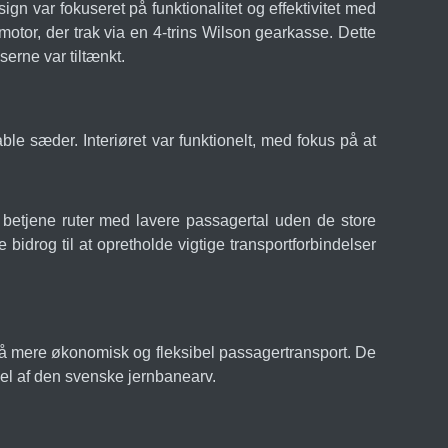
ign var fokuseret på funktionalitet og effektivitet med
otor, der trak via en 4-trins Wilson gearkasse. Dette
serne var tiltænkt.
e sæder. Interiøret var funktionelt, med fokus på at
e betjene ruter med lavere passagertal uden de store
bidrog til at opretholde vigtige transportforbindelser
på mere økonomisk og fleksibel passagertransport. De
del af den svenske jernbanearv.