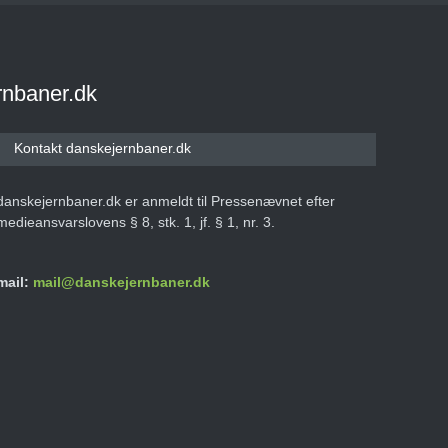
rnbaner.dk
Kontakt danskejernbaner.dk
danskejernbaner.dk er anmeldt til Pressenævnet efter
medieansvarslovens § 8, stk. 1, jf. § 1, nr. 3.
mail:
mail@danskejernbaner.dk