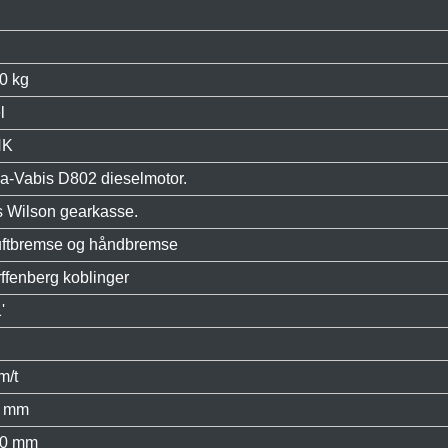
0 kg
l
HK
a-Vabis D802 dieselmotor.
ns Wilson gearkasse.
uftbremse og håndbremse
ffenberg koblinger
'
m/t
5 mm
00 mm