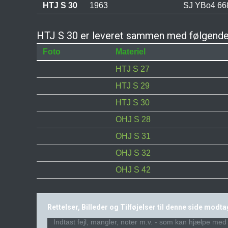
HTJ S 30
1963
SJ YBo4 668
HTJ S 30 er leveret sammen med følgende
Foto
Materiel
HTJ S 27
HTJ S 29
HTJ S 30
OHJ S 28
OHJ S 31
OHJ S 32
OHJ S 42
Rettelser, Billeder og Tilføjelser til denne side modt