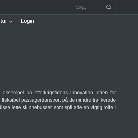
ion
Jægersborg Lokalbane Station
Lyngby Station [1863-1891]
atur
Login
eksempel på efterkrigstidens innovation inden for
fleksibel passagertransport på de mindre trafikerede
se lette skinnebusser, som spillede en vigtig rolle i