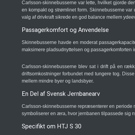
Carlsson-skinnebusserne var lette, hvilket gjorde dem 
en kompakt og strømlinet form. Skinnebusserne var ud
valg af drivkraft sikrede en god balance mellem ydeevn
Passagerkomfort og Anvendelse
Skinnebusserne havde en moderat passagerkapacitet, 
maksimere pladsudnyttelsen og passagerkomforten in
Carlsson-skinnebusserne blev sat i drift på en rækk
driftsomkostninger forbundet med tungere tog. Disse s
mellem mindre byer og landsbyer.
En Del af Svensk Jernbanearv
Carlsson-skinnebusserne repræsenterer en periode me
symboliserer en æra, hvor jernbanen tilpassede sig ny
Specifikt om HTJ S 30