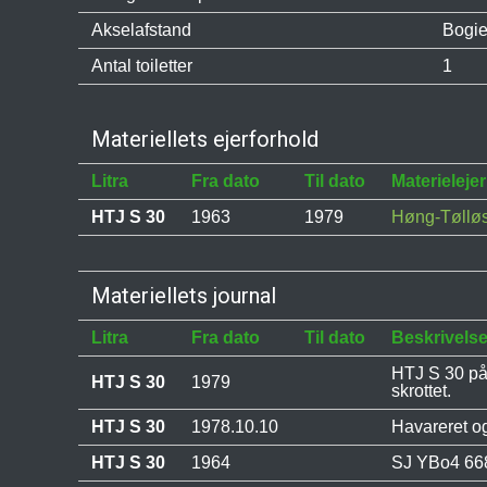
Akselafstand
Bogie
Antal toiletter
1
Materiellets ejerforhold
Litra
Fra dato
Til dato
Materielejer
HTJ S 30
1963
1979
Høng-Tølløs
Materiellets journal
Litra
Fra dato
Til dato
Beskrivels
HTJ S 30 på
HTJ S 30
1979
skrottet.
HTJ S 30
1978.10.10
Havareret og
HTJ S 30
1964
SJ YBo4 668