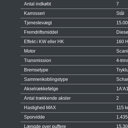
Antal indkøbt
7
Karrosseri
Stål
Tjenestevægt
15.00
Fremdriftsmiddel
Diese
Effekt i KW eller HK
160 
Motor
Scani
Transmission
4-tri
Bremsetype
Trykl
Sammenkoblingstype
Schar
Akselrækkefølge
1A'A1
Antal trækkende aksler
2
Hastighed MAX
115 k
Sporvidde
1.43
Længde over puffere
15.3