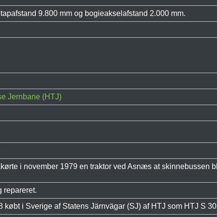
tapafstand 9.800 mm og bogieakselafstand 2.000 mm.
e Jernbane (HTJ)
e
kørte i november 1979 en traktor ved Asnæs at skinnebussen bl
 repareret.
 købt i Sverige af Statens Järnvägar (SJ) af HTJ som HTJ S 30