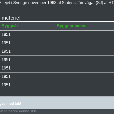
 lejet i Sverige november 1963 af Statens Järnvägar (SJ) af H
 materiel
Byggeår
Byggenummer
1951
1951
1951
1951
1951
1951
1951
ages med tak!