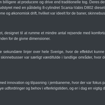
billigere at producere og drive end traditionelle tog. Deres des
styret med en pålidelig 8-cylindret Scania-Vabis D802 dieselm
e og økonomisk drift, hvilket var ideelt for de baner, skinnebus
designet til at rumme et mindre antal rejsende med komfortabl
den for de givne dimensioner.
e sekundære linjer over hele Sverige, hvor de effektivt kunn
kinnebusser var særligt værdifulde i landlige områder, hvor de 
d innovation og tilpasning i jernbanerne, hvor der var fokus 
e udfordringer og behov i efterkrigstiden, og er i dag en vigtig 