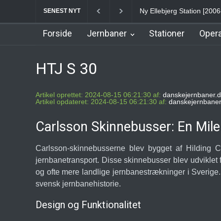
Ny Ellebjerg Station [2006-2023]
Vesterport 
c
SENEST NYT
Forside
Jernbaner
Stationer
Opera
HTJ S 30
Artikel oprettet: 2024-08-15 06:21:30 af:
danskejernbaner.d
Artikel opdateret: 2024-08-15 06:21:30 af:
danskejernbaner
Carlsson Skinnebusser: En Mil
Carlsson-skinnebusserne blev bygget af Hilding C
jernbanetransport. Disse skinnebusser blev udviklet
og ofte mere landlige jernbanestrækninger i Sverige.
svensk jernbanehistorie.
Design og Funktionalitet