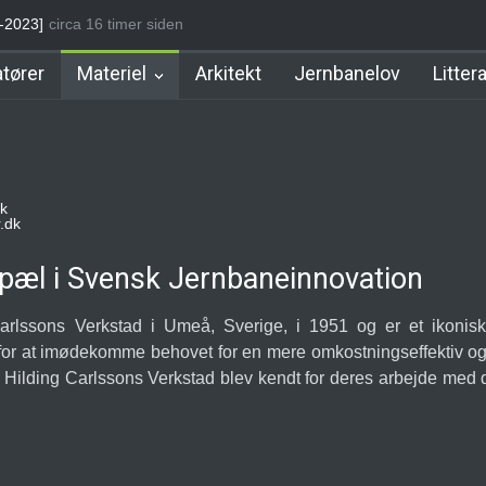
Station
irca 16 timer siden
Stoholm Station
Klampenborgbane Station
Hellerup Stat
tører
Materiel
Arkitekt
Jernbanelov
Litter
k
.dk
epæl i Svensk Jernbaneinnovation
arlssons Verkstad i Umeå, Sverige, i 1951 og er et ikonisk 
 for at imødekomme behovet for en mere omkostningseffektiv og 
 Hilding Carlssons Verkstad blev kendt for deres arbejde med dis