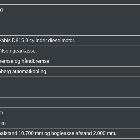
kg
abis D815 8 cylinder dieselmotor.
Wilson gearkasse.
tbremse og håndbremse
nberg automatkobling
mm
 mm
pafstand 10.700 mm og bogieakselafstand 2.000 mm.