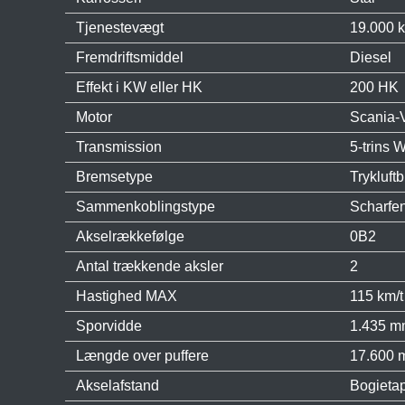
Tjenestevægt
19.000 
Fremdriftsmiddel
Diesel
Effekt i KW eller HK
200 HK
Motor
Scania-V
Transmission
5-trins 
Bremsetype
Trykluf
Sammenkoblingstype
Scharfe
Akselrækkefølge
0B2
Antal trækkende aksler
2
Hastighed MAX
115 km/t
Sporvidde
1.435 
Længde over puffere
17.600
Akselafstand
Bogieta