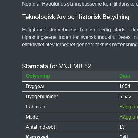
Nogle af Hägglunds skinnebusserne kom til danske pri
Teknologisk Arv og Historisk Betydning
Hägglunds skinnebusser har en særlig plads i den
tilpasningsevne inden for svensk industri. Deres in
effektivitet blev forbedret gennem teknisk nytænkning
Stamdata for VNJ MB 52
Oplysning
Data
Byggeår
1954
Byggenummer
5.532
Fabrikant
Hägglu
Model
Hägglun
Antal indkøbt
13
Karrosseri
Stål