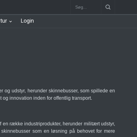
Jægersborg Lokalbane Station
Lyngby Station [1863-1891]
Lyngby
atur
Login
øjer og udstyr, herunder skinnebusser, som spillede en
og innovation inden for offentlig transport.
en række industriprodukter, herunder militært udstyr,
af skinnebusser som en løsning på behovet for mere