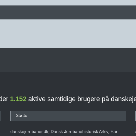
 der
1.152
aktive samtidige brugere på danskej
Støtte
danskejernbaner.dk, Dansk Jernbanehistorisk Arkiv, Har