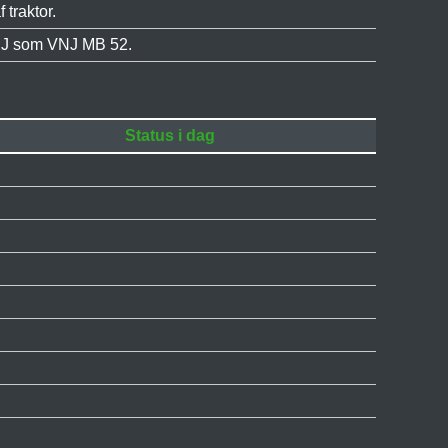
 traktor.
VNJ som VNJ MB 52.
Status i dag