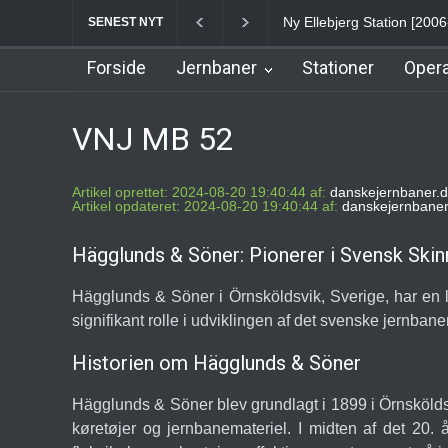
Ny Ellebjerg Station [2006-2023]
Vesterport Station
circ
SENEST NYT
Forside
Jernbaner
Stationer
Opera
VNJ MB 52
Artikel oprettet: 2024-08-20 19:40:44 af:
danskejernbaner.d
Artikel opdateret: 2024-08-20 19:40:44 af:
danskejernbaner
Hägglunds & Söner: Pionerer i Svensk Ski
Hägglunds & Söner i Örnsköldsvik, Sverige, har en lan
signifikant rolle i udviklingen af det svenske jernban
Historien om Hägglunds & Söner
Hägglunds & Söner blev grundlagt i 1899 i Örnsköldsv
køretøjer og jernbanemateriel. I midten af det 20