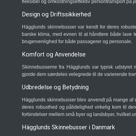
fleksibel og omkostningseffektiv persontransport på j
Design og Driftssikkerhed
Hägglunds skinnebusser var kendt for deres robuste k
barske klima, med evnen til at håndtere både lave
brugervenlighed for både passagerer og personale.
Komfort og Anvendelse
Skinnebusserne fra Hägglunds var typisk udstyret m
gjorde dem særdeles velegnede til de varierende tra
Udbredelse og Betydning
Hägglunds skinnebusser blev anvendt på mange af de 
deres robusthed og pålidelighed virkelig kom til deres
forbindelser mellem små byer og landsbyer, hvilket
Hägglunds Skinnebusser i Danmark