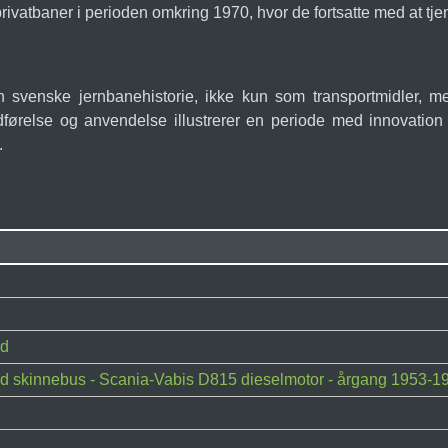
vatbaner i perioden omkring 1970, hvor de fortsatte med at tjene
 svenske jernbanehistorie, ikke kun som transportmidler, 
dførelse og anvendelse illustrerer en periode med innovation i
.
nd
d skinnebus - Scania-Vabis D815 dieselmotor - årgang 1953-1