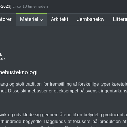
a 18 timer siden
Stoholm Station
Klampenborgbane Station
Hellerup Station
tører
Materiel
Arkitekt
Jernbanelov
Litter
k
.dk
nnebusteknologi
g og stolt tradition for fremstilling af forskellige typer køret
enet. Disse skinnebusser er et eksempel på svensk ingeniørkunst 
ik og udviklede sig gennem årene til en betydelig producent af 
. århundrede begyndte Hägglunds at fokusere på produktion 