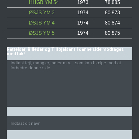
HHGB YM 54
1973
78.885
ØSJS YM 3
1974
80.873
ØSJS YM 4
1974
80.874
ØSJS YM 5
1974
80.875
Rettelser, Billeder og Tilføjelser til denne side modtages
med tak!