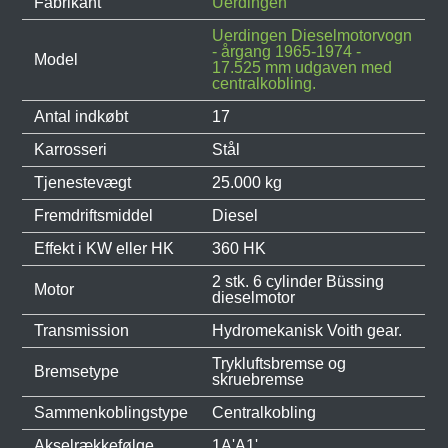
Fabrikant
Uerdingen
Uerdingen Dieselmotorvogn
- årgang 1965-1974 -
Model
17.525 mm udgaven med
centralkobling.
Antal indkøbt
17
Karrosseri
Stål
Tjenestevægt
25.000 kg
Fremdriftsmiddel
Diesel
Effekt i KW eller HK
360 HK
2 stk. 6 cylinder Büssing
Motor
dieselmotor
Transmission
Hydromekanisk Voith gear.
Trykluftsbremse og
Bremsetype
skruebremse
Sammenkoblingstype
Centralkobling
Akselrækkefølge
1A'A1'