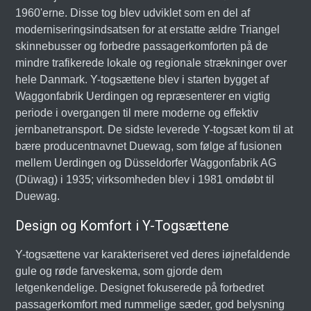
1960'erne. Disse tog blev udviklet som en del af
moderniseringsindsatsen for at erstatte ældre Triangel
skinnebusser og forbedre passagerkomforten på de
mindre trafikerede lokale og regionale strækninger over
hele Danmark. Y-togsættene blev i starten bygget af
Waggonfabrik Uerdingen og repræsenterer en vigtig
periode i overgangen til mere moderne og effektiv
jernbanetransport. De sidste leverede Y-togsæt kom til at
bære producentnavnet Duewag, som følge af fusionen
mellem Uerdingen og Düsseldorfer Waggonfabrik AG
(Düwag) i 1935; virksomheden blev i 1981 omdøbt til
Duewag.
Design og Komfort i Y-Togsættene
Y-togsættene var karakteriseret ved deres iøjnefaldende
gule og røde farveskema, som gjorde dem
letgenkendelige. Designet fokuserede på forbedret
passagerkomfort med rummelige sæder, god belysning