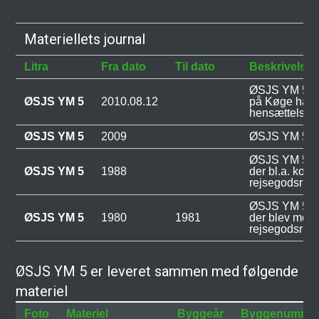
Materiellets journal
Litra
Fra dato
Til dato
Beskrivelse
ØSJS YM 5 op
ØSJS YM 5
2010.08.12
på Køge havn 
hensættelse i
ØSJS YM 5
2009
ØSJS YM 5 he
ØSJS YM 5 bl
ØSJS YM 5
1988
der bl.a. kom 
rejsegodsrum
ØSJS YM 5 bl
ØSJS YM 5
1980
1981
der blev mont
rejsegodsrum
ØSJS YM 5 er leveret sammen med følgende
materiel
Foto
Materiel
Byggeår
Byggenumme