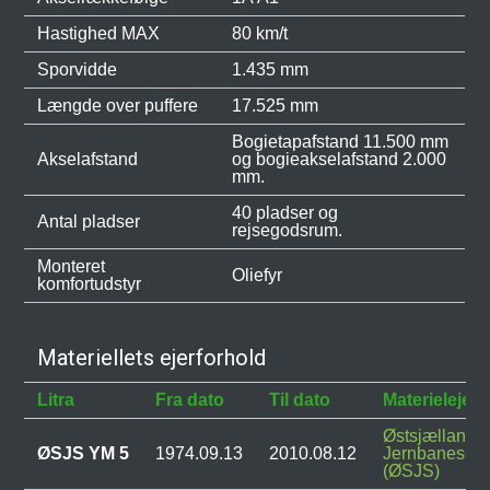
Hastighed MAX
80 km/t
Sporvidde
1.435 mm
Længde over puffere
17.525 mm
Bogietapafstand 11.500 mm
Akselafstand
og bogieakselafstand 2.000
mm.
40 pladser og
Antal pladser
rejsegodsrum.
Monteret
Oliefyr
komfortudstyr
Materiellets ejerforhold
Litra
Fra dato
Til dato
Materielejer
Østsjællands
ØSJS YM 5
1974.09.13
2010.08.12
Jernbanesel
(ØSJS)