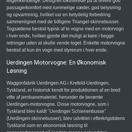
letgenkendelige. Designet fokuserede på at levere god
passagerkomfort med rummelige sæder, god belysning
og opvarmning, hvilket var en betydelig forbedring
sammenlignet med de tidligere Triangel-skinnebusser.
Togsættene bestod typisk af to vogne med en motorvogn
i hver ende, hvilket gjorde det muligt at køre i begge
retninger uden at skulle vende toget. Enkelte motorvogne
bestod af kun én vogn med styrerum i hver ende.
Uerdingen Motorvogne: En Økonomisk
Løsning
Waggonfabrik Uerdingen AG i Krefeld-Uerdingen,
Tyskland, er historisk kendt for produktionen af en bred
vifte af jernbanemateriel, herunder de berømte
Uerdingen-motorvogne. Disse motorvogne, som i
Tyskland blev kaldt "Uerdinger Schienenbusse"
(Uerdingen-skinnebusser), blev udviklet i efterkrigstidens
Tyskland som en økonomisk løsning til