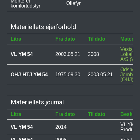
Monteret
Oliefyr
komfortudstyr
Materiellets ejerforhold
Litra
Fra dato
Til dato
Materiel
Vestsjæl
VL YM 54
2003.05.21
2008
Lokalba
A/S (VL)
Odsherr
OHJ-HTJ YM 54
1975.09.30
2003.05.21
Jernban
(OHJ)
Materiellets journal
Litra
Fra dato
Til dato
Beskriv
VL YM 54
VL YM 54
2014
Produkt 
VL YM 54
2008
Solgt ti