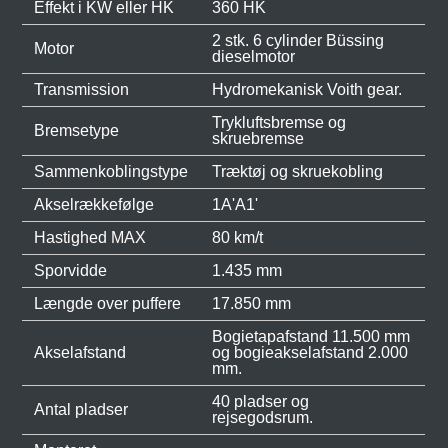
Effekt i KW eller HK
360 HK
2 stk. 6 cylinder Büssing
Motor
dieselmotor
Transmission
Hydromekanisk Voith gear.
Trykluftsbremse og
Bremsetype
skruebremse
Sammenkoblingstype
Træktøj og skruekobling
Akselrækkefølge
1A'A1'
Hastighed MAX
80 km/t
Sporvidde
1.435 mm
Længde over puffere
17.850 mm
Bogietapafstand 11.500 mm
Akselafstand
og bogieakselafstand 2.000
mm.
40 pladser og
Antal pladser
rejsegodsrum.