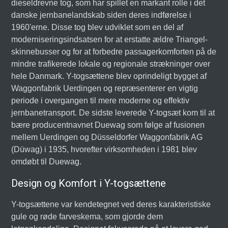
dieseldrevne tog, som har spillet en markant rolle i det
danske jernbanelandskab siden deres indførelse i
1960'erne. Disse tog blev udviklet som en del af
moderniseringsindsatsen for at erstatte ældre Triangel-
skinnebusser og for at forbedre passagerkomforten på de
mindre trafikerede lokale og regionale strækninger over
hele Danmark. Y-togsættene blev oprindeligt bygget af
Waggonfabrik Uerdingen og repræsenterer en vigtig
periode i overgangen til mere moderne og effektiv
jernbanetransport. De sidste leverede Y-togsæt kom til at
bære producentnavnet Duewag som følge af fusionen
mellem Uerdingen og Düsseldorfer Waggonfabrik AG
(Düwag) i 1935, hvorefter virksomheden i 1981 blev
omdøbt til Duewag.
Design og Komfort i Y-togsættene
Y-togsættene var kendetegnet ved deres karakteristiske
gule og røde farveskema, som gjorde dem