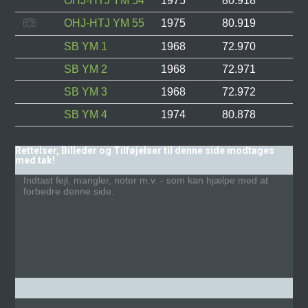
OHJ-HTJ YM 54
1975
80.918
OHJ-HTJ YM 55
1975
80.919
SB YM 1
1968
72.970
SB YM 2
1968
72.971
SB YM 3
1968
72.972
SB YM 4
1974
80.878
Rettelser, Billeder og Tilføjelser til denne side modtages
med tak!