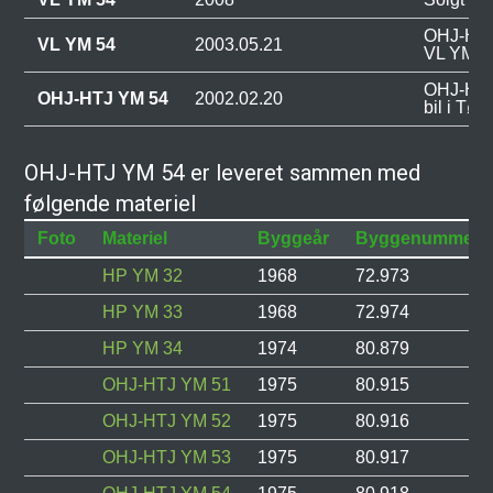
OHJ-HTJ 
VL YM 54
2003.05.21
VL YM 5
OHJ-HTJ
OHJ-HTJ YM 54
2002.02.20
bil i Tøl
OHJ-HTJ YM 54 er leveret sammen med
følgende materiel
Foto
Materiel
Byggeår
Byggenummer
HP YM 32
1968
72.973
HP YM 33
1968
72.974
HP YM 34
1974
80.879
OHJ-HTJ YM 51
1975
80.915
OHJ-HTJ YM 52
1975
80.916
OHJ-HTJ YM 53
1975
80.917