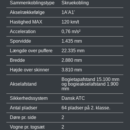
Sammenkoblingstype
Skruekobling
Akselrækkefølge
1A'A1'
Hastighed MAX
120 km/t
Acceleration
0,76 m/s²
Sporvidde
1.435 mm
Længde over puffere
22.335 mm
Bredde
2.880 mm
Højde over skinner
3.810 mm
Bogietapafstand 15.100 mm
Akselafstand
og bogieakselafstand 1.900
mm
Sikkerhedssystem
Dansk ATC
Antal pladser
64 pladser på 2. klasse.
Døre pr. side
2
Vogne pr. togsæt
2