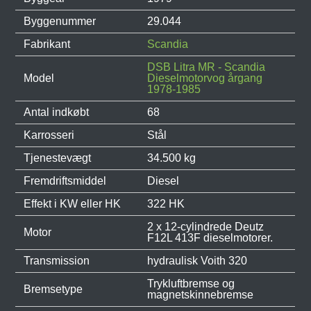
Byggenummer
29.044
Fabrikant
Scandia
DSB Litra MR - Scandia
Model
Dieselmotorvog årgang
1978-1985
Antal indkøbt
68
Karrosseri
Stål
Tjenestevægt
34.500 kg
Fremdriftsmiddel
Diesel
Effekt i KW eller HK
322 HK
2 x 12-cylindrede Deutz
Motor
F12L 413F dieselmotorer.
Transmission
hydraulisk Voith 320
Trykluftbremse og
Bremsetype
magnetskinnebremse