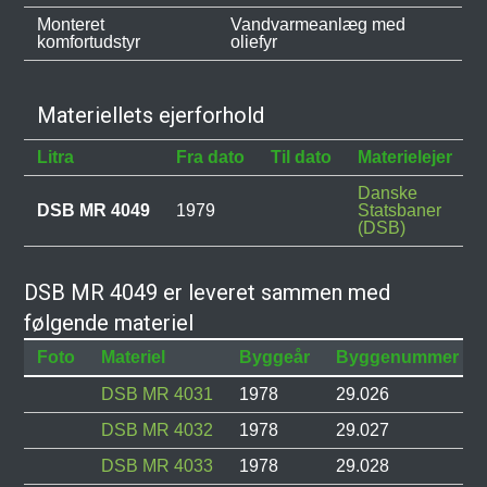
Monteret
Vandvarmeanlæg med
komfortudstyr
oliefyr
Materiellets ejerforhold
Litra
Fra dato
Til dato
Materielejer
Danske
DSB MR 4049
1979
Statsbaner
(DSB)
DSB MR 4049 er leveret sammen med
følgende materiel
Foto
Materiel
Byggeår
Byggenummer
DSB MR 4031
1978
29.026
DSB MR 4032
1978
29.027
DSB MR 4033
1978
29.028