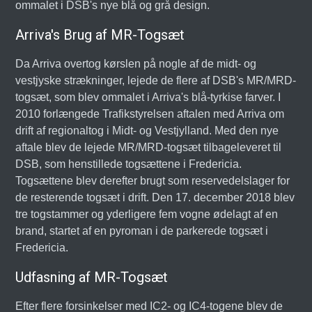
ommalet i DSB's nye blå og grå design.
Arriva's Brug af MR-Togsæt
Da Arriva overtog kørslen på nogle af de midt- og
vestjyske strækninger, lejede de flere af DSB's MR/MRD-
togsæt, som blev ommalet i Arriva's blå-tyrkise farver. I
2010 forlængede Trafikstyrelsen aftalen med Arriva om
drift af regionaltog i Midt- og Vestjylland. Med den nye
aftale blev de lejede MR/MRD-togsæt tilbageleveret til
DSB, som henstillede togsættene i Fredericia.
Togsættene blev derefter brugt som reservedelslager for
de resterende togsæt i drift. Den 17. december 2018 blev
tre togstammer og yderligere fem vogne ødelagt af en
brand, startet af en pyroman i de parkerede togsæt i
Fredericia.
Udfasning af MR-Togsæt
Efter flere forsinkelser med IC2- og IC4-togene blev de