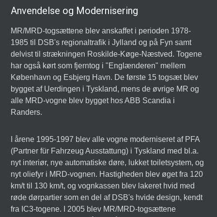
Anvendelse og Modernisering
MR/MRD-togsættene blev anskaffet i perioden 1978-
1985 til DSB's regionaltrafik i Jylland og på Fyn samt
delvist til strækningen Roskilde-Køge-Næstved. Togene
har også kørt som fjerntog i "Englænderen" mellem
København og Esbjerg Havn. De første 15 togsæt blev
bygget af Uerdingen i Tyskland, mens de øvrige MR og
alle MRD-vogne blev bygget hos ABB Scandia i
Randers.
I årene 1995-1997 blev alle vogne moderniseret af PFA
(Partner für Fahrzeug Ausstattung) i Tyskland med bl.a.
nyt interiør, nye automatiske døre, lukket toiletsystem, og
nyt oliefyr i MRD-vognen. Hastigheden blev øget fra 120
km/t til 130 km/t, og vognkassen blev lakeret hvid med
røde dørpartier som en del af DSB's hvide design, kendt
fra IC3-togene. I 2005 blev MR/MRD-togsættene