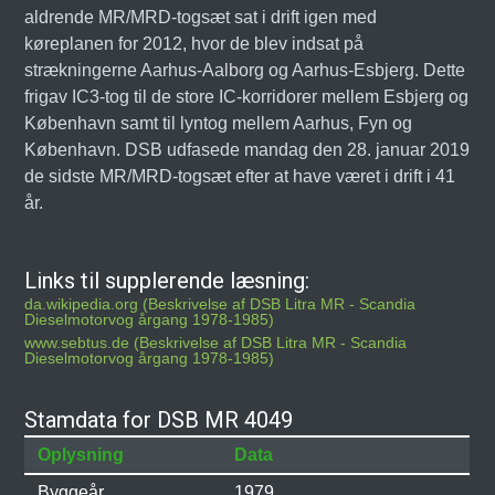
aldrende MR/MRD-togsæt sat i drift igen med
køreplanen for 2012, hvor de blev indsat på
strækningerne Aarhus-Aalborg og Aarhus-Esbjerg. Dette
frigav IC3-tog til de store IC-korridorer mellem Esbjerg og
København samt til lyntog mellem Aarhus, Fyn og
København. DSB udfasede mandag den 28. januar 2019
de sidste MR/MRD-togsæt efter at have været i drift i 41
år.
Links til supplerende læsning:
da.wikipedia.org (Beskrivelse af DSB Litra MR - Scandia
Dieselmotorvog årgang 1978-1985)
www.sebtus.de (Beskrivelse af DSB Litra MR - Scandia
Dieselmotorvog årgang 1978-1985)
Stamdata for DSB MR 4049
Oplysning
Data
Byggeår
1979