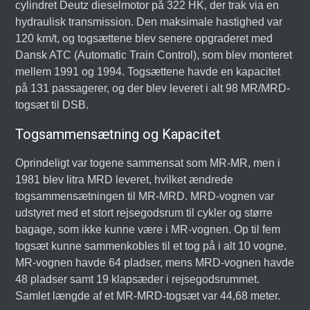
cylindret Deutz dieselmotor på 322 HK, der trak via en
hydraulisk transmission. Den maksimale hastighed var
120 km/t, og togsættene blev senere opgraderet med
Dansk ATC (Automatic Train Control), som blev monteret
mellem 1991 og 1994. Togsættene havde en kapacitet
på 131 passagerer, og der blev leveret i alt 98 MR/MRD-
togsæt til DSB.
Togsammensætning og Kapacitet
Oprindeligt var togene sammensat som MR-MR, men i
1981 blev litra MRD leveret, hvilket ændrede
togsammensætningen til MR-MRD. MRD-vognen var
udstyret med et stort rejsegodsrum til cykler og større
bagage, som ikke kunne være i MR-vognen. Op til fem
togsæt kunne sammenkobles til et tog på i alt 10 vogne.
MR-vognen havde 64 pladser, mens MRD-vognen havde
48 pladser samt 19 klapsæder i rejsegodsrummet.
Samlet længde af et MR-MRD-togsæt var 44,68 meter.