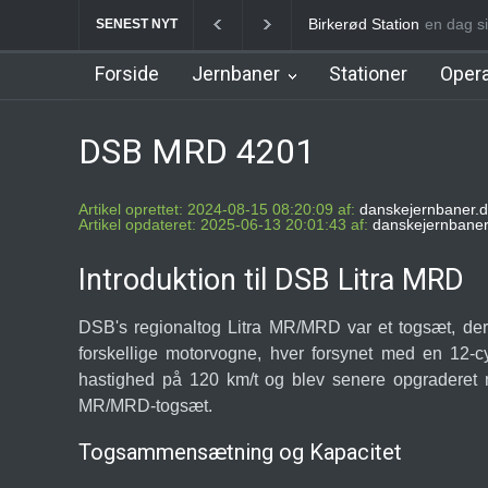
Birkerød Station
en dag s
Allerød
SENEST NYT
Forside
Jernbaner
Stationer
Opera
DSB MRD 4201
Artikel oprettet: 2024-08-15 08:20:09 af:
danskejernbaner.d
Artikel opdateret: 2025-06-13 20:01:43 af:
danskejernbaner
Introduktion til DSB Litra MRD
DSB's regionaltog Litra MR/MRD var et togsæt, der
forskellige motorvogne, hver forsynet med en 12-
hastighed på 120 km/t og blev senere opgraderet
MR/MRD-togsæt.
Togsammensætning og Kapacitet