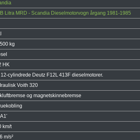
andia
B Litra MRD - Scandia Dieselmotorvogn årgang 1981-1985
l
.500 kg
sel
2 HK
 12-cylindrede Deutz F12L 413F dieselmotorer.
raulisk Voith 320
ykluftbremse og magnetskinnebremse
ruekobling
A1'
 km/t
6 m/s²