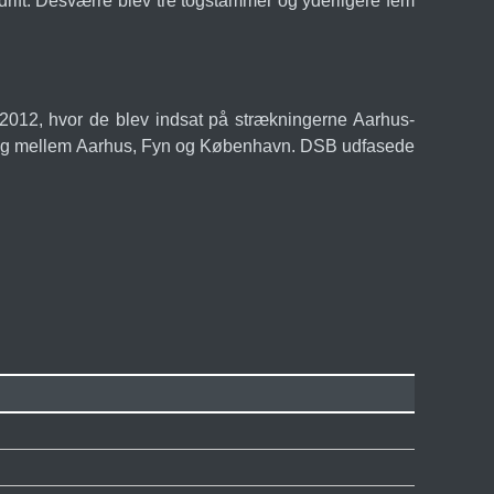
drift. Desværre blev tre togstammer og yderligere fem
r 2012, hvor de blev indsat på strækningerne Aarhus-
lyntog mellem Aarhus, Fyn og København. DSB udfasede