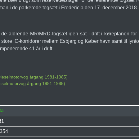
tene blev brugt som reservedelslager for de resterende togsæt i 
roman i de parkerede togsæt i Fredericia den 17. december 2018.
v de aldrende MR/MRD-togsæt igen sat i drift i køreplanen fo
 de store IC-korridorer mellem Esbjerg og København samt til 
ponerende 41 år i drift.
 Dieselmotorvog årgang 1981-1985)
ieselmotorvog årgang 1981-1985)
ta
81
.354