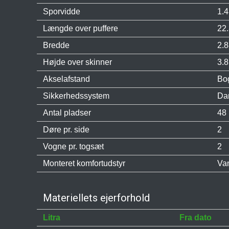
Sporvidde
1.
Længde over puffere
22
Bredde
2.
Højde over skinner
3.
Akselafstand
Bo
Sikkerhedssystem
Da
Antal pladser
48 
Døre pr. side
2
Vogne pr. togsæt
2
Monteret komfortudstyr
Va
Materiellets ejerforhold
Litra
Fra dato