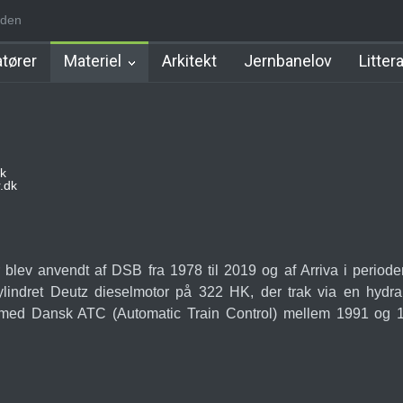
iden
 Station
Favrholm Station
Hillerød Lokal Station
Hillerød Statio
tører
Materiel
Arkitekt
Jernbanelov
Litter
k
.dk
 blev anvendt af DSB fra 1978 til 2019 og af Arriva i period
cylindret Deutz dieselmotor på 322 HK, der trak via en hydr
 med Dansk ATC (Automatic Train Control) mellem 1991 og 