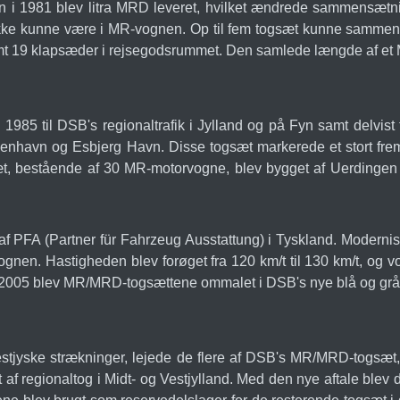
 i 1981 blev litra MRD leveret, hvilket ændrede sammensætn
 ikke kunne være i MR-vognen. Op til fem togsæt kunne sammenk
t 19 klapsæder i rejsegodsrummet. Den samlede længde af et
85 til DSB's regionaltrafik i Jylland og på Fyn samt delvis
havn og Esbjerg Havn. Disse togsæt markerede et stort fremskri
gsæt, bestående af 30 MR-motorvogne, blev bygget af Uerding
 PFA (Partner für Fahrzeug Ausstattung) i Tyskland. Modernise
vognen. Hastigheden blev forøget fra 120 km/t til 130 km/t, og
 I 2005 blev MR/MRD-togsættene ommalet i DSB's nye blå og grå
stjyske strækninger, lejede de flere af DSB's MR/MRD-togsæt, 
ft af regionaltog i Midt- og Vestjylland. Med den nye aftale ble