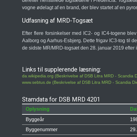
derefter henstillede togsættene i Fredericia. Togsæt
vogne ødelagt af en brand, der blev startet af en py
Udfasning af MRD-Togsæt
Efter flere forsinkelser med IC2- og IC4-togene ble
Aalborg og Aarhus-Esbjerg. Dette frigav IC3-tog til
de sidste MR/MRD-togsæt den 28. januar 2019 efter im
Links til supplerende læsning:
da.wikipedia.org (Beskrivelse af DSB Litra MRD - Scandia
www.sebtus.de (Beskrivelse af DSB Litra MRD - Scandia D
Stamdata for DSB MRD 4201
Oplysning
Da
Byggeår
19
Byggenummer
29