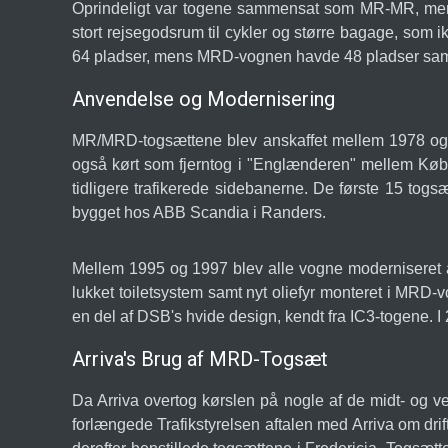
Oprindeligt var togene sammensat som MR-MR, men
stort rejsegodsrum til cykler og større bagage, som
64 pladser, mens MRD-vognen havde 48 pladser sam
Anvendelse og Modernisering
MR/MRD-togsættene blev anskaffet mellem 1978 og 19
også kørt som fjerntog i "Englænderen" mellem Køben
tidligere trafikerede sidebanerne. De første 15 to
bygget hos ABB Scandia i Randers.
Mellem 1995 og 1997 blev alle vogne moderniseret af
lukket toiletsystem samt nyt oliefyr monteret i MRD-
en del af DSB's hvide design, kendt fra IC3-togene.
Arriva's Brug af MRD-Togsæt
Da Arriva overtog kørslen på nogle af de midt- og ve
forlængede Trafikstyrelsen aftalen med Arriva om dri