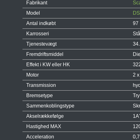
Fabrikant
Sc
Model
DS
Antal indkøbt
97
Karrosseri
Stå
Tjenestevægt
34
Fremdriftsmiddel
Die
Effekt i KW eller HK
32
Motor
2 x
Transmission
hyd
Bremsetype
Tr
Sammenkoblingstype
Sk
Akselrækkefølge
1A'
Hastighed MAX
120
Acceleration
0,7