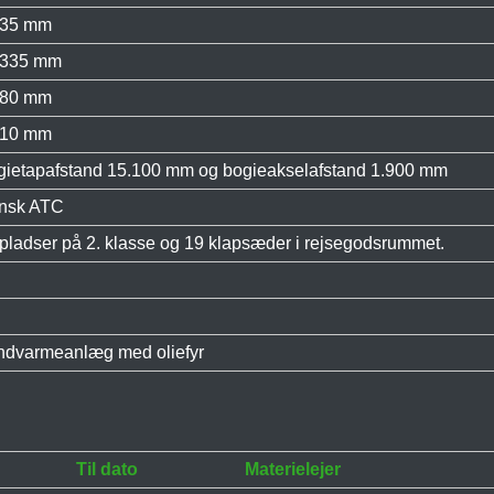
435 mm
.335 mm
880 mm
810 mm
gietapafstand 15.100 mm og bogieakselafstand 1.900 mm
nsk ATC
pladser på 2. klasse og 19 klapsæder i rejsegodsrummet.
ndvarmeanlæg med oliefyr
Til dato
Materielejer