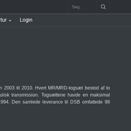
n
København Syd Station
Nørrebro B Station [1886-1930]
Nørre
atur
Login
en 2003 til 2010. Hvert MR/MRD-togsæt bestod af to
aulisk transmission. Togsættene havde en maksimal
1994. Den samlede leverance til DSB omfattede 98