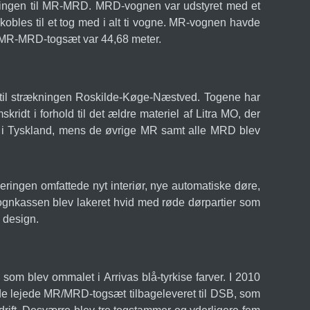
ingen til MR-MRD. MRD-vognen var udstyret med et
obles til et tog med i alt ti vogne. MR-vognen havde
 MR-MRD-togsæt var 44,68 meter.
t til strækningen Roskilde-Køge-Næstved. Togene har
dt i forhold til det ældre materiel af Litra MO, der
en i Tyskland, mens de øvrige MR samt alle MRD blev
ringen omfattede nyt interiør, nye automatiske døre,
 vognkassen blev lakeret hvid med røde dørpartier som
 design.
som blev ommalet i Arrivas blå-tyrkise farver. I 2010
v de lejede MR/MRD-togsæt tilbageleveret til DSB, som