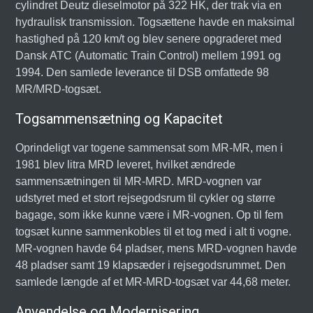
cylindret Deutz dieselmotor på 322 HK, der trak via en
hydraulisk transmission. Togsættene havde en maksimal
hastighed på 120 km/t og blev senere opgraderet med
Dansk ATC (Automatic Train Control) mellem 1991 og
1994. Den samlede leverance til DSB omfattede 98
MR/MRD-togsæt.
Togsammensætning og Kapacitet
Oprindeligt var togene sammensat som MR-MR, men i
1981 blev litra MRD leveret, hvilket ændrede
sammensætningen til MR-MRD. MRD-vognen var
udstyret med et stort rejsegodsrum til cykler og større
bagage, som ikke kunne være i MR-vognen. Op til fem
togsæt kunne sammenkobles til et tog med i alt ti vogne.
MR-vognen havde 64 pladser, mens MRD-vognen havde
48 pladser samt 19 klapsæder i rejsegodsrummet. Den
samlede længde af et MR-MRD-togsæt var 44,68 meter.
Anvendelse og Modernisering