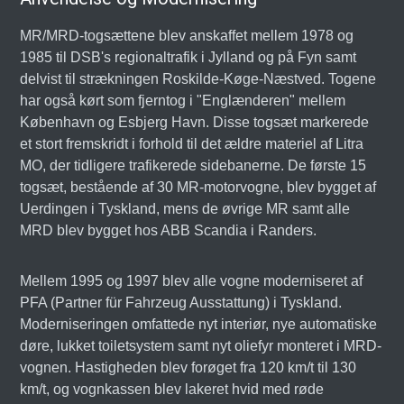
MR/MRD-togsættene blev anskaffet mellem 1978 og
1985 til DSB's regionaltrafik i Jylland og på Fyn samt
delvist til strækningen Roskilde-Køge-Næstved. Togene
har også kørt som fjerntog i "Englænderen" mellem
København og Esbjerg Havn. Disse togsæt markerede
et stort fremskridt i forhold til det ældre materiel af Litra
MO, der tidligere trafikerede sidebanerne. De første 15
togsæt, bestående af 30 MR-motorvogne, blev bygget af
Uerdingen i Tyskland, mens de øvrige MR samt alle
MRD blev bygget hos ABB Scandia i Randers.
Mellem 1995 og 1997 blev alle vogne moderniseret af
PFA (Partner für Fahrzeug Ausstattung) i Tyskland.
Moderniseringen omfattede nyt interiør, nye automatiske
døre, lukket toiletsystem samt nyt oliefyr monteret i MRD-
vognen. Hastigheden blev forøget fra 120 km/t til 130
km/t, og vognkassen blev lakeret hvid med røde