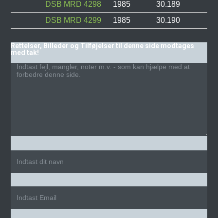
DSB MRD 4298
1985
30.189
DSB MRD 4299
1985
30.190
Rettelser, Billeder og Tilføjelser til denne side modtages
med tak!