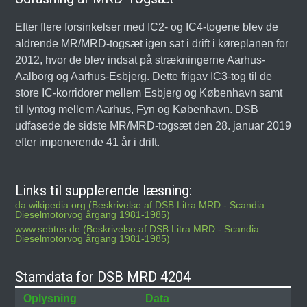
Efter flere forsinkelser med IC2- og IC4-togene blev de
aldrende MR/MRD-togsæt igen sat i drift i køreplanen for
2012, hvor de blev indsat på strækningerne Aarhus-
Aalborg og Aarhus-Esbjerg. Dette frigav IC3-tog til de
store IC-korridorer mellem Esbjerg og København samt
til lyntog mellem Aarhus, Fyn og København. DSB
udfasede de sidste MR/MRD-togsæt den 28. januar 2019
efter imponerende 41 år i drift.
Links til supplerende læsning:
da.wikipedia.org (Beskrivelse af DSB Litra MRD - Scandia
Dieselmotorvog årgang 1981-1985)
www.sebtus.de (Beskrivelse af DSB Litra MRD - Scandia
Dieselmotorvog årgang 1981-1985)
Stamdata for DSB MRD 4204
Oplysning
Data