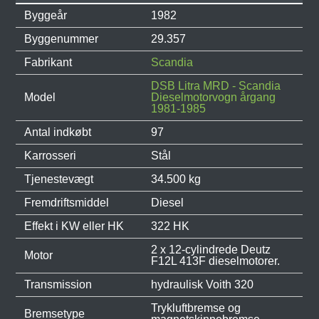
Byggeår
1982
Byggenummer
29.357
Fabrikant
Scandia
DSB Litra MRD - Scandia
Model
Dieselmotorvogn årgang
1981-1985
Antal indkøbt
97
Karrosseri
Stål
Tjenestevægt
34.500 kg
Fremdriftsmiddel
Diesel
Effekt i KW eller HK
322 HK
2 x 12-cylindrede Deutz
Motor
F12L 413F dieselmotorer.
Transmission
hydraulisk Voith 320
Trykluftbremse og
Bremsetype