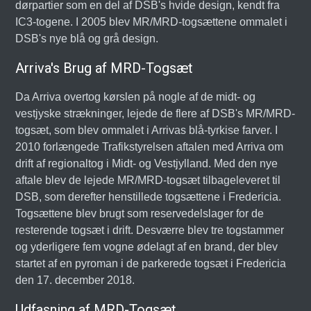
dørpartier som en del af DSB's hvide design, kendt fra
IC3-togene. I 2005 blev MR/MRD-togsættene ommalet i
DSB's nye blå og grå design.
Arriva's Brug af MRD-Togsæt
Da Arriva overtog kørslen på nogle af de midt- og
vestjyske strækninger, lejede de flere af DSB's MR/MRD-
togsæt, som blev ommalet i Arrivas blå-tyrkise farver. I
2010 forlængede Trafikstyrelsen aftalen med Arriva om
drift af regionaltog i Midt- og Vestjylland. Med den nye
aftale blev de lejede MR/MRD-togsæt tilbageleveret til
DSB, som derefter henstillede togsættene i Fredericia.
Togsættene blev brugt som reservedelslager for de
resterende togsæt i drift. Desværre blev tre togstammer
og yderligere fem vogne ødelagt af en brand, der blev
startet af en pyroman i de parkerede togsæt i Fredericia
den 17. december 2018.
Udfasning af MRD-Togsæt