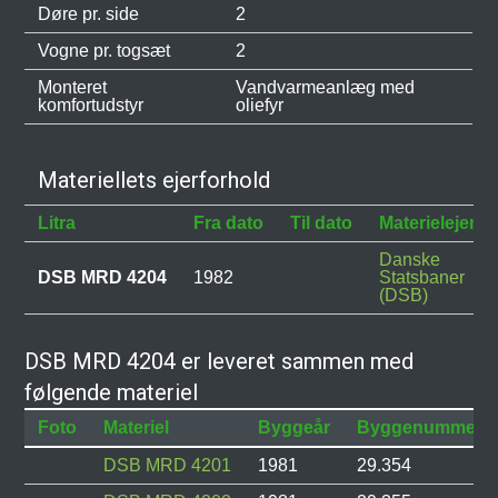
Døre pr. side
2
Vogne pr. togsæt
2
Monteret
Vandvarmeanlæg med
komfortudstyr
oliefyr
Materiellets ejerforhold
Litra
Fra dato
Til dato
Materielejer
Danske
DSB MRD 4204
1982
Statsbaner
(DSB)
DSB MRD 4204 er leveret sammen med
følgende materiel
Foto
Materiel
Byggeår
Byggenummer
DSB MRD 4201
1981
29.354