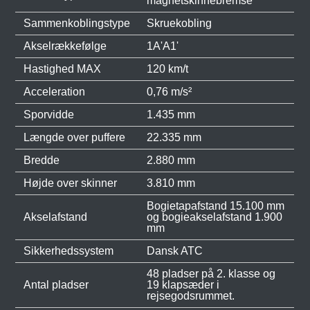
magnetskinnebremse
Sammenkoblingstype
Skruekobling
Akselrækkefølge
1A'A1'
Hastighed MAX
120 km/t
Acceleration
0,76 m/s²
Sporvidde
1.435 mm
Længde over puffere
22.335 mm
Bredde
2.880 mm
Højde over skinner
3.810 mm
Bogietapafstand 15.100 mm
Akselafstand
og bogieakselafstand 1.900
mm
Sikkerhedssystem
Dansk ATC
48 pladser på 2. klasse og
Antal pladser
19 klapsæder i
rejsegodsrummet.