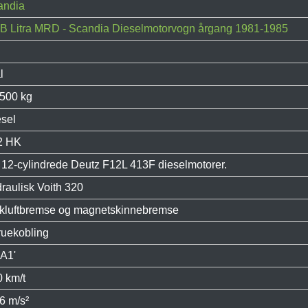
andia
B Litra MRD - Scandia Dieselmotorvogn årgang 1981-1985
l
.500 kg
sel
2 HK
 12-cylindrede Deutz F12L 413F dieselmotorer.
raulisk Voith 320
ykluftbremse og magnetskinnebremse
ruekobling
A1'
 km/t
6 m/s²