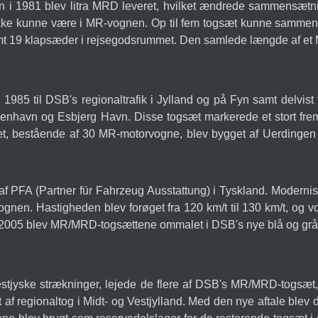
 i 1981 blev litra MRD leveret, hvilket ændrede sammensætn
 ikke kunne være i MR-vognen. Op til fem togsæt kunne sammenk
t 19 klapsæder i rejsegodsrummet. Den samlede længde af et
85 til DSB's regionaltrafik i Jylland og på Fyn samt delvis
havn og Esbjerg Havn. Disse togsæt markerede et stort fremskri
gsæt, bestående af 30 MR-motorvogne, blev bygget af Uerding
 PFA (Partner für Fahrzeug Ausstattung) i Tyskland. Modernise
vognen. Hastigheden blev forøget fra 120 km/t til 130 km/t, og
 I 2005 blev MR/MRD-togsættene ommalet i DSB's nye blå og grå
stjyske strækninger, lejede de flere af DSB's MR/MRD-togsæt, 
ft af regionaltog i Midt- og Vestjylland. Med den nye aftale ble