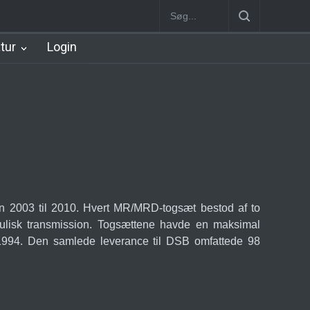
89]
Charlottenlund Station
Klampenborg Station
Gentofte Statio
atur
Login
en 2003 til 2010. Hvert MR/MRD-togsæt bestod af to
aulisk transmission. Togsættene havde en maksimal
1994. Den samlede leverance til DSB omfattede 98