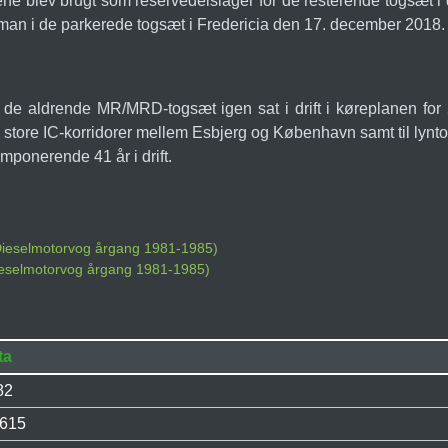
tene blev brugt som reservedelslager for de resterende togsæt i 
roman i de parkerede togsæt i Fredericia den 17. december 2018.
v de aldrende MR/MRD-togsæt igen sat i drift i køreplanen fo
 de store IC-korridorer mellem Esbjerg og København samt til 
ponerende 41 år i drift.
 Dieselmotorvog årgang 1981-1985)
ieselmotorvog årgang 1981-1985)
ta
82
.615