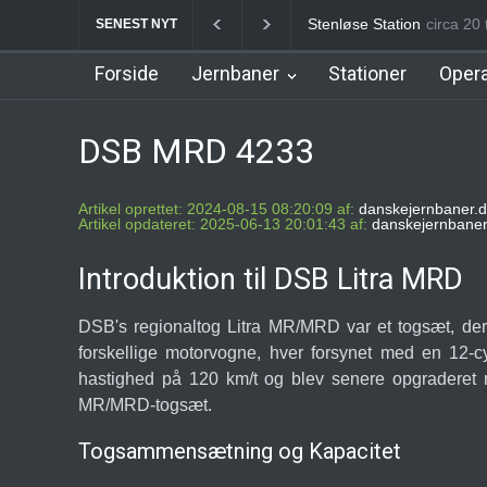
Stenløse Station
circa 20 
Veksø 
SENEST NYT
Forside
Jernbaner
Stationer
Opera
DSB MRD 4233
Artikel oprettet: 2024-08-15 08:20:09 af:
danskejernbaner.d
Artikel opdateret: 2025-06-13 20:01:43 af:
danskejernbaner
Introduktion til DSB Litra MRD
DSB's regionaltog Litra MR/MRD var et togsæt, der
forskellige motorvogne, hver forsynet med en 12-
hastighed på 120 km/t og blev senere opgraderet
MR/MRD-togsæt.
Togsammensætning og Kapacitet