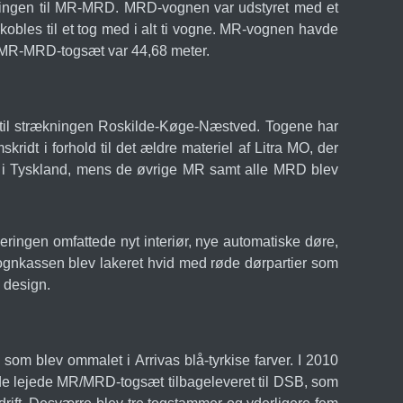
ingen til MR-MRD. MRD-vognen var udstyret med et
obles til et tog med i alt ti vogne. MR-vognen havde
 MR-MRD-togsæt var 44,68 meter.
t til strækningen Roskilde-Køge-Næstved. Togene har
dt i forhold til det ældre materiel af Litra MO, der
en i Tyskland, mens de øvrige MR samt alle MRD blev
ringen omfattede nyt interiør, nye automatiske døre,
 vognkassen blev lakeret hvid med røde dørpartier som
 design.
som blev ommalet i Arrivas blå-tyrkise farver. I 2010
v de lejede MR/MRD-togsæt tilbageleveret til DSB, som