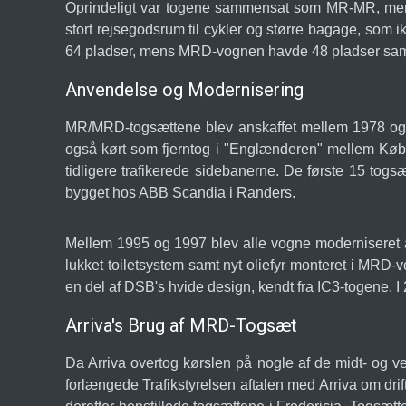
Oprindeligt var togene sammensat som MR-MR, men
stort rejsegodsrum til cykler og større bagage, som
64 pladser, mens MRD-vognen havde 48 pladser sam
Anvendelse og Modernisering
MR/MRD-togsættene blev anskaffet mellem 1978 og 19
også kørt som fjerntog i "Englænderen" mellem Køben
tidligere trafikerede sidebanerne. De første 15 to
bygget hos ABB Scandia i Randers.
Mellem 1995 og 1997 blev alle vogne moderniseret af
lukket toiletsystem samt nyt oliefyr monteret i MRD-
en del af DSB's hvide design, kendt fra IC3-togene.
Arriva's Brug af MRD-Togsæt
Da Arriva overtog kørslen på nogle af de midt- og ve
forlængede Trafikstyrelsen aftalen med Arriva om dri