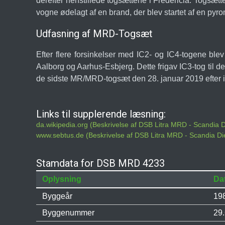
derefter henstillede togsættene i Fredericia. Togsæt
vogne ødelagt af en brand, der blev startet af en py
Udfasning af MRD-Togsæt
Efter flere forsinkelser med IC2- og IC4-togene ble
Aalborg og Aarhus-Esbjerg. Dette frigav IC3-tog til
de sidste MR/MRD-togsæt den 28. januar 2019 efter im
Links til supplerende læsning:
da.wikipedia.org (Beskrivelse af DSB Litra MRD - Scandia
www.sebtus.de (Beskrivelse af DSB Litra MRD - Scandia D
Stamdata for DSB MRD 4233
Oplysning
Da
Byggeår
19
Byggenummer
29