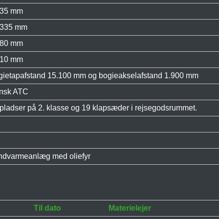
435 mm
.335 mm
880 mm
810 mm
gietapafstand 15.100 mm og bogieakselafstand 1.900 mm
nsk ATC
pladser på 2. klasse og 19 klapsæder i rejsegodsrummet.
ndvarmeanlæg med oliefyr
Til dato
Materielejer