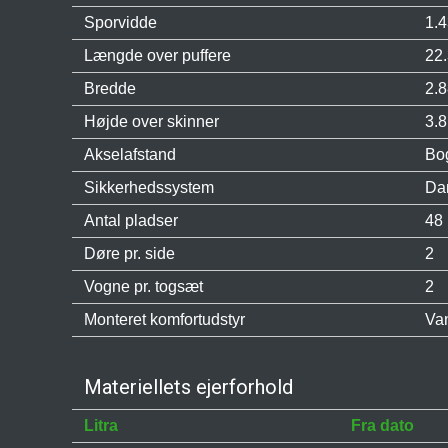
Sporvidde
1.
Længde over puffere
22
Bredde
2.
Højde over skinner
3.
Akselafstand
Bo
Sikkerhedssystem
Da
Antal pladser
48 
Døre pr. side
2
Vogne pr. togsæt
2
Monteret komfortudstyr
Va
Materiellets ejerforhold
Litra
Fra dato