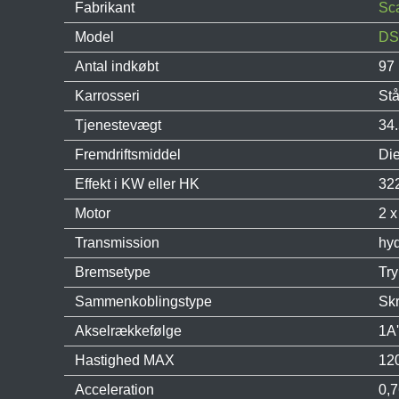
Fabrikant
Sc
Model
DS
Antal indkøbt
97
Karrosseri
Stå
Tjenestevægt
34
Fremdriftsmiddel
Die
Effekt i KW eller HK
32
Motor
2 x
Transmission
hyd
Bremsetype
Tr
Sammenkoblingstype
Sk
Akselrækkefølge
1A'
Hastighed MAX
120
Acceleration
0,7