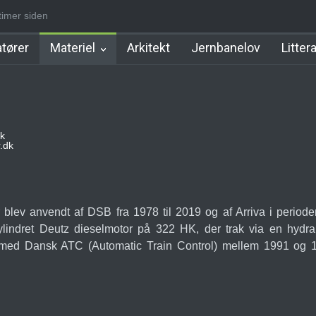
timer siden
Station
Måløv Station
Herlev Station
Ballerup Station [1879-19
tører
Materiel
Arkitekt
Jernbanelov
Litter
k
.dk
 blev anvendt af DSB fra 1978 til 2019 og af Arriva i period
cylindret Deutz dieselmotor på 322 HK, der trak via en hydr
 med Dansk ATC (Automatic Train Control) mellem 1991 og 