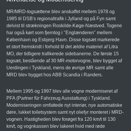
MR/MRD-togsættene blev anskaffet mellem 1978 og
1985 til DSB's regionaltrafik i Jylland og på Fyn samt
delvist til strækningen Roskilde-Køge-Næstved. Togene
har også kørt som fjerntog i "Englænderen" mellem
København og Esbjerg Havn. Disse togsæt markerede
et stort fremskridt i forhold til det ældre materiel af Litra
MO, der tidligere trafikerede sidebanerne. De første 15
togsæt, bestående af 30 MR-motorvogne, blev bygget af
Uerdingen i Tyskland, mens de øvrige MR samt alle
MRD blev bygget hos ABB Scandia i Randers.
Mellem 1995 og 1997 blev alle vogne moderniseret af
PFA (Partner für Fahrzeug Ausstattung) i Tyskland.
Moderniseringen omfattede nyt interiør, nye automatiske
døre, lukket toiletsystem samt nyt oliefyr monteret i MRD-
vognen. Hastigheden blev forøget fra 120 km/t til 130
km/t, og vognkassen blev lakeret hvid med røde