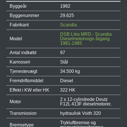
Byggeår
1982
Byggenummer
29.625
Fabrikant
Scandia
DSB Litra MRD - Scandia
Model
Dieselmotorvogn årgang
1981-1985
Antal indkøbt
97
Karrosseri
Stål
Tjenestevægt
34.500 kg
Fremdriftsmiddel
Diesel
Effekt i KW eller HK
322 HK
2 x 12-cylindrede Deutz
Motor
F12L 413F dieselmotorer.
Transmission
hydraulisk Voith 320
Trykluftbremse og
Bremsetype