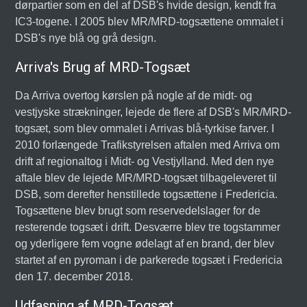
dørpartier som en del af DSB's hvide design, kendt fra
IC3-togene. I 2005 blev MR/MRD-togsættene ommalet i
DSB's nye blå og grå design.
Arriva's Brug af MRD-Togsæt
Da Arriva overtog kørslen på nogle af de midt- og
vestjyske strækninger, lejede de flere af DSB's MR/MRD-
togsæt, som blev ommalet i Arrivas blå-tyrkise farver. I
2010 forlængede Trafikstyrelsen aftalen med Arriva om
drift af regionaltog i Midt- og Vestjylland. Med den nye
aftale blev de lejede MR/MRD-togsæt tilbageleveret til
DSB, som derefter henstillede togsættene i Fredericia.
Togsættene blev brugt som reservedelslager for de
resterende togsæt i drift. Desværre blev tre togstammer
og yderligere fem vogne ødelagt af en brand, der blev
startet af en pyroman i de parkerede togsæt i Fredericia
den 17. december 2018.
Udfasning af MRD-Togsæt