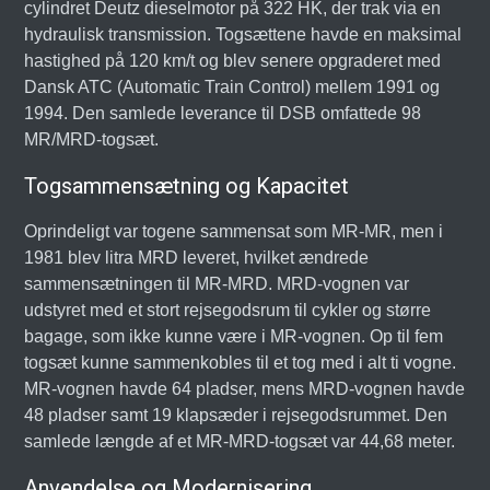
cylindret Deutz dieselmotor på 322 HK, der trak via en
hydraulisk transmission. Togsættene havde en maksimal
hastighed på 120 km/t og blev senere opgraderet med
Dansk ATC (Automatic Train Control) mellem 1991 og
1994. Den samlede leverance til DSB omfattede 98
MR/MRD-togsæt.
Togsammensætning og Kapacitet
Oprindeligt var togene sammensat som MR-MR, men i
1981 blev litra MRD leveret, hvilket ændrede
sammensætningen til MR-MRD. MRD-vognen var
udstyret med et stort rejsegodsrum til cykler og større
bagage, som ikke kunne være i MR-vognen. Op til fem
togsæt kunne sammenkobles til et tog med i alt ti vogne.
MR-vognen havde 64 pladser, mens MRD-vognen havde
48 pladser samt 19 klapsæder i rejsegodsrummet. Den
samlede længde af et MR-MRD-togsæt var 44,68 meter.
Anvendelse og Modernisering