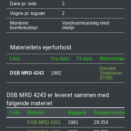
Døre pr. side
2
Vogne pr. togsæt
2
Monteret
Vandvarmeanlæg med
komfortudstyr
oliefyr
Materiellets ejerforhold
Litra
Fra dato
Til dato
Materielejer
Danske
DSB MRD 4243
1982
Statsbaner
(DSB)
DSB MRD 4243 er leveret sammen med
følgende materiel
Foto
Materiel
Byggeår
Byggenummer
DSB MRD 4201
1981
29.354