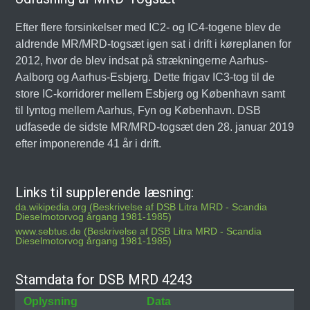
Efter flere forsinkelser med IC2- og IC4-togene blev de
aldrende MR/MRD-togsæt igen sat i drift i køreplanen for
2012, hvor de blev indsat på strækningerne Aarhus-
Aalborg og Aarhus-Esbjerg. Dette frigav IC3-tog til de
store IC-korridorer mellem Esbjerg og København samt
til lyntog mellem Aarhus, Fyn og København. DSB
udfasede de sidste MR/MRD-togsæt den 28. januar 2019
efter imponerende 41 år i drift.
Links til supplerende læsning:
da.wikipedia.org (Beskrivelse af DSB Litra MRD - Scandia
Dieselmotorvog årgang 1981-1985)
www.sebtus.de (Beskrivelse af DSB Litra MRD - Scandia
Dieselmotorvog årgang 1981-1985)
Stamdata for DSB MRD 4243
Oplysning
Data