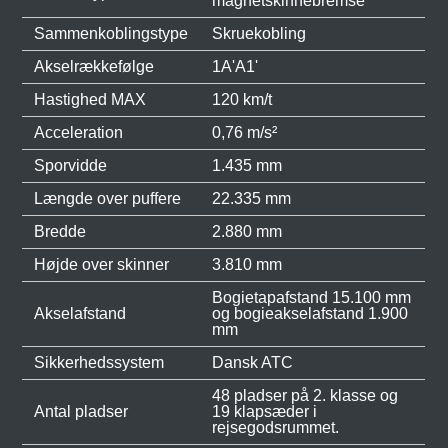
magnetskinnebremse
Sammenkoblingstype
Skruekobling
Akselrækkefølge
1A'A1'
Hastighed MAX
120 km/t
Acceleration
0,76 m/s²
Sporvidde
1.435 mm
Længde over puffere
22.335 mm
Bredde
2.880 mm
Højde over skinner
3.810 mm
Bogietapafstand 15.100 mm
Akselafstand
og bogieakselafstand 1.900
mm
Sikkerhedssystem
Dansk ATC
48 pladser på 2. klasse og
Antal pladser
19 klapsæder i
rejsegodsrummet.