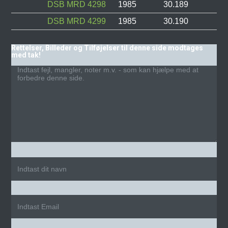
DSB MRD 4298
1985
30.189
DSB MRD 4299
1985
30.190
Rettelser, Billeder og Tilføjelser til denne side modtages
med tak!