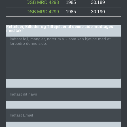
DSB MRD 4298
1985
30.189
DSB MRD 4299
1985
30.190
Rettelser, Billeder og Tilføjelser til denne side modtages
med tak!