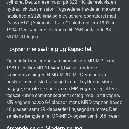
cylindret Deutz dieselmotor på 322 HK, der trak via en
hydraulisk transmission. Togsættene havde en maksimal
hastighed på 120 km/t og blev senere opgraderet med
Dansk ATC (Automatic Train Control) mellem 1991 og
1994. Den samlede leverance til DSB omfattede 98
MR/MRD-togsæt.
Togsammensætning og Kapacitet
Oprindeligt var togene sammensat som MR-MR, men i
1981 blev litra MRD leveret, hvilket ændrede
sammensætningen til MR-MRD. MRD-vognen var
udstyret med et stort rejsegodsrum til cykler og større
bagage, som ikke kunne være i MR-vognen. Op til fem
togsæt kunne sammenkobles til et tog med i alt ti vogne.
MR-vognen havde 64 pladser, mens MRD-vognen havde
48 pladser samt 19 klapsæder i rejsegodsrummet. Den
samlede længde af et MR-MRD-togsæt var 44,68 meter.
Anvendelse og Modernisering