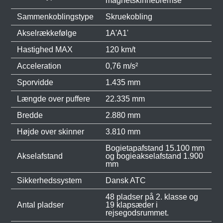
magnetskinnebremse
Sammenkoblingstype
Skruekobling
Akselrækkefølge
1A'A1'
Hastighed MAX
120 km/t
Acceleration
0,76 m/s²
Sporvidde
1.435 mm
Længde over puffere
22.335 mm
Bredde
2.880 mm
Højde over skinner
3.810 mm
Bogietapafstand 15.100 mm
Akselafstand
og bogieakselafstand 1.900
mm
Sikkerhedssystem
Dansk ATC
48 pladser på 2. klasse og
Antal pladser
19 klapsæder i
rejsegodsrummet.