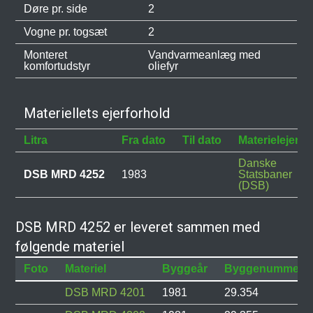
Døre pr. side
2
Vogne pr. togsæt
2
Monteret
Vandvarmeanlæg med
komfortudstyr
oliefyr
Materiellets ejerforhold
Litra
Fra dato
Til dato
Materielejer
Danske
DSB MRD 4252
1983
Statsbaner
(DSB)
DSB MRD 4252 er leveret sammen med
følgende materiel
Foto
Materiel
Byggeår
Byggenummer
DSB MRD 4201
1981
29.354