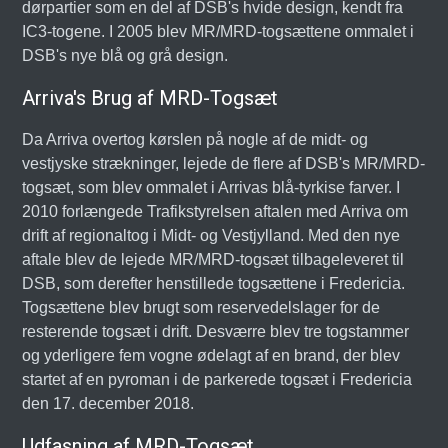
dørpartier som en del af DSB's hvide design, kendt fra
IC3-togene. I 2005 blev MR/MRD-togsættene ommalet i
DSB's nye blå og grå design.
Arriva's Brug af MRD-Togsæt
Da Arriva overtog kørslen på nogle af de midt- og
vestjyske strækninger, lejede de flere af DSB's MR/MRD-
togsæt, som blev ommalet i Arrivas blå-tyrkise farver. I
2010 forlængede Trafikstyrelsen aftalen med Arriva om
drift af regionaltog i Midt- og Vestjylland. Med den nye
aftale blev de lejede MR/MRD-togsæt tilbageleveret til
DSB, som derefter henstillede togsættene i Fredericia.
Togsættene blev brugt som reservedelslager for de
resterende togsæt i drift. Desværre blev tre togstammer
og yderligere fem vogne ødelagt af en brand, der blev
startet af en pyroman i de parkerede togsæt i Fredericia
den 17. december 2018.
Udfasning af MRD-Togsæt