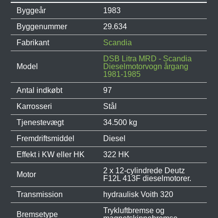
Byggeår
1983
Byggenummer
29.634
Fabrikant
Scandia
DSB Litra MRD - Scandia
Model
Dieselmotorvogn årgang
1981-1985
Antal indkøbt
97
Karrosseri
Stål
Tjenestevægt
34.500 kg
Fremdriftsmiddel
Diesel
Effekt i KW eller HK
322 HK
2 x 12-cylindrede Deutz
Motor
F12L 413F dieselmotorer.
Transmission
hydraulisk Voith 320
Trykluftbremse og
Bremsetype