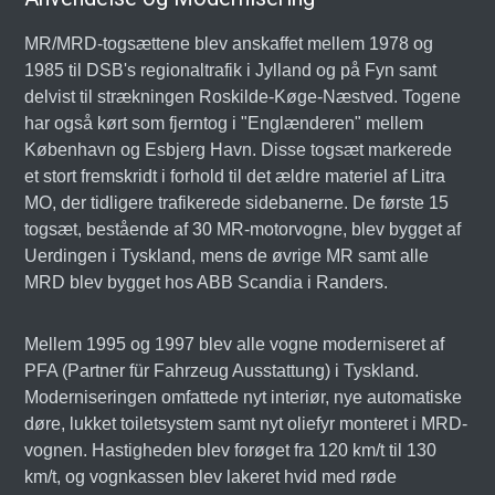
MR/MRD-togsættene blev anskaffet mellem 1978 og
1985 til DSB's regionaltrafik i Jylland og på Fyn samt
delvist til strækningen Roskilde-Køge-Næstved. Togene
har også kørt som fjerntog i "Englænderen" mellem
København og Esbjerg Havn. Disse togsæt markerede
et stort fremskridt i forhold til det ældre materiel af Litra
MO, der tidligere trafikerede sidebanerne. De første 15
togsæt, bestående af 30 MR-motorvogne, blev bygget af
Uerdingen i Tyskland, mens de øvrige MR samt alle
MRD blev bygget hos ABB Scandia i Randers.
Mellem 1995 og 1997 blev alle vogne moderniseret af
PFA (Partner für Fahrzeug Ausstattung) i Tyskland.
Moderniseringen omfattede nyt interiør, nye automatiske
døre, lukket toiletsystem samt nyt oliefyr monteret i MRD-
vognen. Hastigheden blev forøget fra 120 km/t til 130
km/t, og vognkassen blev lakeret hvid med røde