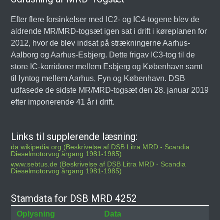
Efter flere forsinkelser med IC2- og IC4-togene blev de
aldrende MR/MRD-togsæt igen sat i drift i køreplanen for
2012, hvor de blev indsat på strækningerne Aarhus-
Aalborg og Aarhus-Esbjerg. Dette frigav IC3-tog til de
store IC-korridorer mellem Esbjerg og København samt
til lyntog mellem Aarhus, Fyn og København. DSB
udfasede de sidste MR/MRD-togsæt den 28. januar 2019
efter imponerende 41 år i drift.
Links til supplerende læsning:
da.wikipedia.org (Beskrivelse af DSB Litra MRD - Scandia
Dieselmotorvog årgang 1981-1985)
www.sebtus.de (Beskrivelse af DSB Litra MRD - Scandia
Dieselmotorvog årgang 1981-1985)
Stamdata for DSB MRD 4252
Oplysning
Data