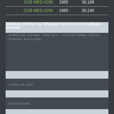
DSB MRD 4298
1985
30.189
DSB MRD 4299
1985
30.190
Rettelser, Billeder og Tilføjelser til denne side modtages
med tak!