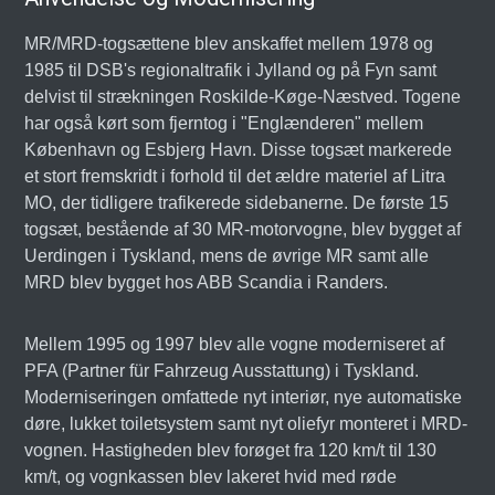
MR/MRD-togsættene blev anskaffet mellem 1978 og
1985 til DSB's regionaltrafik i Jylland og på Fyn samt
delvist til strækningen Roskilde-Køge-Næstved. Togene
har også kørt som fjerntog i "Englænderen" mellem
København og Esbjerg Havn. Disse togsæt markerede
et stort fremskridt i forhold til det ældre materiel af Litra
MO, der tidligere trafikerede sidebanerne. De første 15
togsæt, bestående af 30 MR-motorvogne, blev bygget af
Uerdingen i Tyskland, mens de øvrige MR samt alle
MRD blev bygget hos ABB Scandia i Randers.
Mellem 1995 og 1997 blev alle vogne moderniseret af
PFA (Partner für Fahrzeug Ausstattung) i Tyskland.
Moderniseringen omfattede nyt interiør, nye automatiske
døre, lukket toiletsystem samt nyt oliefyr monteret i MRD-
vognen. Hastigheden blev forøget fra 120 km/t til 130
km/t, og vognkassen blev lakeret hvid med røde