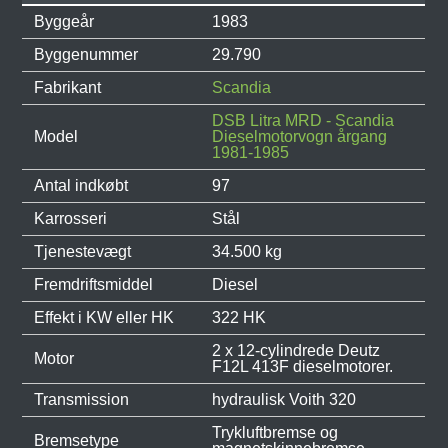
Byggeår
1983
Byggenummer
29.790
Fabrikant
Scandia
DSB Litra MRD - Scandia
Model
Dieselmotorvogn årgang
1981-1985
Antal indkøbt
97
Karrosseri
Stål
Tjenestevægt
34.500 kg
Fremdriftsmiddel
Diesel
Effekt i KW eller HK
322 HK
2 x 12-cylindrede Deutz
Motor
F12L 413F dieselmotorer.
Transmission
hydraulisk Voith 320
Trykluftbremse og
Bremsetype