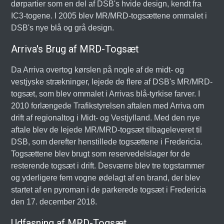
dørpartier som en del af DSB's hvide design, kendt fra
IC3-togene. I 2005 blev MR/MRD-togsættene ommalet i
DSB's nye blå og grå design.
Arriva's Brug af MRD-Togsæt
Da Arriva overtog kørslen på nogle af de midt- og
vestjyske strækninger, lejede de flere af DSB's MR/MRD-
togsæt, som blev ommalet i Arrivas blå-tyrkise farver. I
2010 forlængede Trafikstyrelsen aftalen med Arriva om
drift af regionaltog i Midt- og Vestjylland. Med den nye
aftale blev de lejede MR/MRD-togsæt tilbageleveret til
DSB, som derefter henstillede togsættene i Fredericia.
Togsættene blev brugt som reservedelslager for de
resterende togsæt i drift. Desværre blev tre togstammer
og yderligere fem vogne ødelagt af en brand, der blev
startet af en pyroman i de parkerede togsæt i Fredericia
den 17. december 2018.
Udfasning af MRD-Togsæt