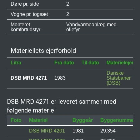
Døre pr. side
2
Vogne pr. togsæt
2
Monteret
Vandvarmeanlæg med
komfortudstyr
oliefyr
Materiellets ejerforhold
Litra
Fra dato
Til dato
Materielejer
Danske
DSB MRD 4271
1983
Statsbaner
(DSB)
DSB MRD 4271 er leveret sammen med
følgende materiel
Foto
Materiel
Byggeår
Byggenummer
DSB MRD 4201
1981
29.354