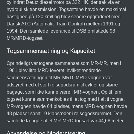
cylindret Deutz dieselmotor på 322 HK, der trak via en
hydraulisk transmission. Togsættene havde en maksimal
hastighed på 120 km/t og blev senere opgraderet med
Dansk ATC (Automatic Train Control) mellem 1991 og
1994. Den samlede leverance til DSB omfattede 98
MR/MRD-togsæt.
Togsammensætning og Kapacitet
Oprindeligt var togene sammensat som MR-MR, men i
1981 blev litra MRD leveret, hvilket ændrede
sammensætningen til MR-MRD. MRD-vognen var
udstyret med et stort rejsegodsrum til cykler og større
bagage, som ikke kunne være i MR-vognen. Op til fem
togsæt kunne sammenkobles til et tog med i alt ti vogne.
MR-vognen havde 64 pladser, mens MRD-vognen havde
48 pladser samt 19 klapsæder i rejsegodsrummet. Den
samlede længde af et MR-MRD-togsæt var 44,68 meter.
Anvendelse og Modernisering