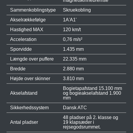
magnetskinnebremse
Sammenkoblingstype
Skruekobling
Akselrækkefølge
1A'A1'
Hastighed MAX
120 km/t
Acceleration
0,76 m/s²
Sporvidde
1.435 mm
Længde over puffere
22.335 mm
Bredde
2.880 mm
Højde over skinner
3.810 mm
Bogietapafstand 15.100 mm
Akselafstand
og bogieakselafstand 1.900
mm
Sikkerhedssystem
Dansk ATC
48 pladser på 2. klasse og
Antal pladser
19 klapsæder i
rejsegodsrummet.