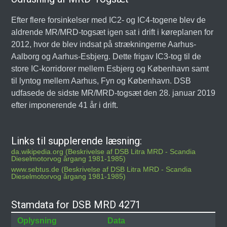
Efter flere forsinkelser med IC2- og IC4-togene blev de
aldrende MR/MRD-togsæt igen sat i drift i køreplanen for
2012, hvor de blev indsat på strækningerne Aarhus-
Aalborg og Aarhus-Esbjerg. Dette frigav IC3-tog til de
store IC-korridorer mellem Esbjerg og København samt
til lyntog mellem Aarhus, Fyn og København. DSB
udfasede de sidste MR/MRD-togsæt den 28. januar 2019
efter imponerende 41 år i drift.
Links til supplerende læsning:
da.wikipedia.org (Beskrivelse af DSB Litra MRD - Scandia
Dieselmotorvog årgang 1981-1985)
www.sebtus.de (Beskrivelse af DSB Litra MRD - Scandia
Dieselmotorvog årgang 1981-1985)
Stamdata for DSB MRD 4271
Oplysning
Data