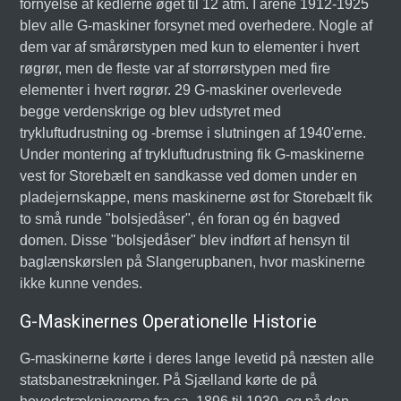
fornyelse af kedlerne øget til 12 atm. I årene 1912-1925
blev alle G-maskiner forsynet med overhedere. Nogle af
dem var af smårørstypen med kun to elementer i hvert
røgrør, men de fleste var af storrørstypen med fire
elementer i hvert røgrør. 29 G-maskiner overlevede
begge verdenskrige og blev udstyret med
trykluftudrustning og -bremse i slutningen af 1940'erne.
Under montering af trykluftudrustning fik G-maskinerne
vest for Storebælt en sandkasse ved domen under en
pladejernskappe, mens maskinerne øst for Storebælt fik
to små runde "bolsjedåser", én foran og én bagved
domen. Disse "bolsjedåser" blev indført af hensyn til
baglænskørslen på Slangerupbanen, hvor maskinerne
ikke kunne vendes.
G-Maskinernes Operationelle Historie
G-maskinerne kørte i deres lange levetid på næsten alle
statsbanestrækninger. På Sjælland kørte de på