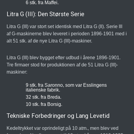
6 stk. fra Maffei.
Litra G (III): Den Største Serie
Litra G (III) var stort set identisk med Litra G (II). Serie III
af G-maskinerne blev leveret i perioden 1896-1901 med i
alt 51 stk. af de nye Litra G (III)-maskiner.
Litra G (III) blev bygget efter udbud i årene 1896-1901.
Tre firmaer stod for produktionen af de 51 Litra G (III)-
maskiner:
9 stk. fra Saronno, som var Esslingens
italienske fabrik.
32 stk. fra Breda.
10 stk. fra Borsig.
Tekniske Forbedringer og Lang Levetid
Kedeltrykket var oprindeligt på 10 atm., men blev ved