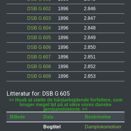
DSB G 602
1896
2.846
DSB G 603
1896
2.847
DSB G 604
1896
2.848
DSB G 605
1896
2.849
DSB G 606
1896
2.850
DSB G 607
1896
2.851
DSB G 608
1896
2.852
DSB G 609
1896
2.853
Litteratur for: DSB G 605
>> Husk at støtte de hårdarbejdende forfattere, som
bruger meget tid på at sikre vores danske
jernbanehistorie. <<
Billede
Data
Beskrivelse
Bogtitel
Damplokomotiver