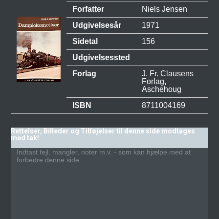
Forfatter
Niels Jensen
Udgivelsesår
1971
Sidetal
156
Udgivelsessted
Forlag
J. Fr. Clausens
Forlag,
Aschehoug
ISBN
8711004169
Rettelser, Billeder og Tilføjelser til denne side modtages
med tak!