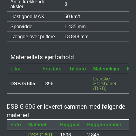
Antal trækkende
3
aksler
Hastighed MAX
50 km/t
Sporvidde
1.435 mm
Længde over puffere
13.848 mm
Materiellets ejerforhold
Litra
Fra dato
Til dato
Materielejer
Bes
Danske
DSB G 605
1896
Statsbaner
(DSB)
DSB G 605 er leveret sammen med følgende
materiel
Foto
Materiel
Byggeår
Byggenummer
Sta
DSB G 601
1896
2.845