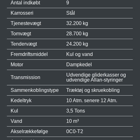
Antal indkøbt
9
Karrosseri
Stål
Tjenestevægt
32.200 kg
Tomvægt
28.700 kg
Tendervægt
24.200 kg
Fremdriftsmiddel
Kul og vand
Motor
Dampkedel
Udvendige gliderkasser og
Transmission
udvendige Allan-styringer
Sammenkoblingstype
Træktøj og skruekobling
Kedeltryk
10 Atm. senere 12 Atm.
Kul
3,5 Tons
Vand
10 m³
Akselrækkefølge
0C0-T2