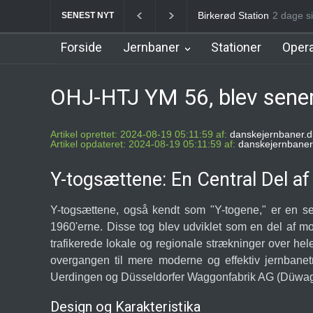
Birkerød Station
Allerød Station
2 dage si
Favrhol
SENEST NYT
Forside
Jernbaner
Stationer
Opera
OHJ-HTJ YM 56, blev sener
Artikel oprettet: 2024-08-19 05:11:59 af:
danskejernbaner.d
Artikel opdateret: 2024-08-19 05:11:59 af:
danskejernbaner
Y-togsættene: En Central Del a
Y-togsættene, også kendt som "Y-togene," er en se
1960'erne. Disse tog blev udviklet som en del af m
trafikerede lokale og regionale strækninger over he
overgangen til mere moderne og effektiv jernbane
Uerdingen og Düsseldorfer Waggonfabrik AG (Düwag)
Design og Karakteristika