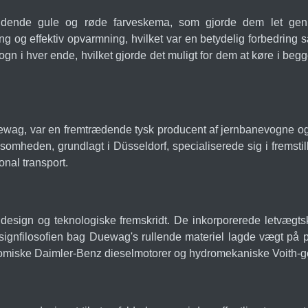
faldende gule og røde farveskema, som gjorde dem let gen
og effektiv opvarmning, hvilket var en betydelig forbedring 
n i hver ende, hvilket gjorde det muligt for dem at køre i be
ag, var en fremtrædende tysk producent af jernbanevogne og sp
irksomheden, grundlagt i Düsseldorf, specialiserede sig i fremstil
nal transport.
esign og teknologiske fremskridt. De inkorporerede letvægtsk
signfilosofien bag Duewag's rullende materiel lagde vægt på p
omiske Daimler-Benz dieselmotorer og hydromekaniske Voith-g