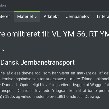
den
m Station
Hillerød Lokal Station
Hillerød Station
København Syd 
tører
Materiel
Arkitekt
Jernbanelov
Litter
e omlitreret til: VL YM 56, RT 
k
.dk
f Dansk Jernbanetransport
rie af dieseldrevne tog, som har været en markant del af de
oderniseringsindsatsen for at erstatte de ældre Triangel-skin
le Danmark. Oprindeligt blev Y-togsættene bygget af Waggonfa
transport. De sidste leverede Y-togsæt kom til at bære pro
 i 1935, og virksomheden blev i 1981 omdøbt til Duewag.