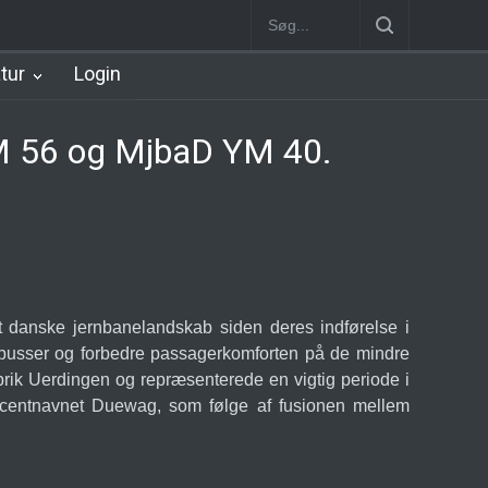
Station
Nørrebro B Station [1886-1930]
Nørrebro A Station [1886
atur
Login
YM 56 og MjbaD YM 40.
t danske jernbanelandskab siden deres indførelse i
nebusser og forbedre passagerkomforten på de mindre
brik Uerdingen og repræsenterede en vigtig periode i
ducentnavnet Duewag, som følge af fusionen mellem