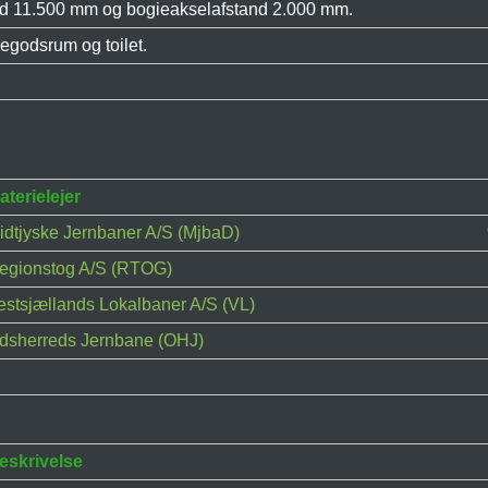
d 11.500 mm og bogieakselafstand 2.000 mm.
segodsrum og toilet.
aterielejer
idtjyske Jernbaner A/S (MjbaD)
egionstog A/S (RTOG)
estsjællands Lokalbaner A/S (VL)
dsherreds Jernbane (OHJ)
eskrivelse