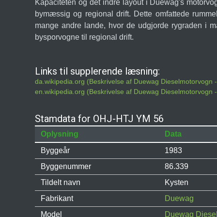
Kapaciteten og det indre layout i Duewag's motorvogn
bymæssig og regional drift. Dette omfattede rumme
mange andre lande, hvor de udgjorde rygraden i mang
bysporvogne til regional drift.
Links til supplerende læsning:
da.wikipedia.org (Beskrivelse af Duewag Dieselmotorvogn 
en.wikipedia.org (Beskrivelse af Duewag Dieselmotorvogn 
Stamdata for OHJ-HTJ YM 56
Oplysning
Data
Byggeår
1983
Byggenummer
86.339
Tildelt navn
Kysten
Fabrikant
Duewag
Model
Duewag Diesel