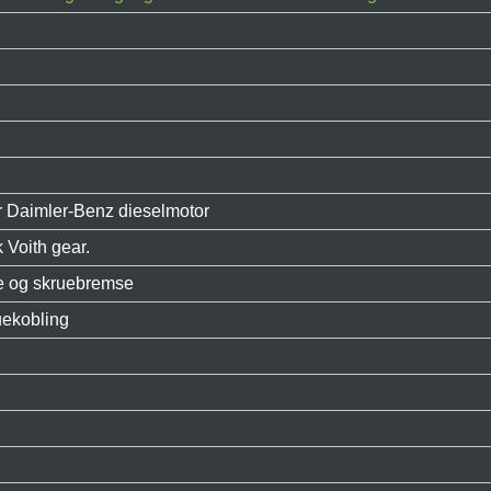
er Daimler-Benz dieselmotor
Voith gear.
e og skruebremse
uekobling