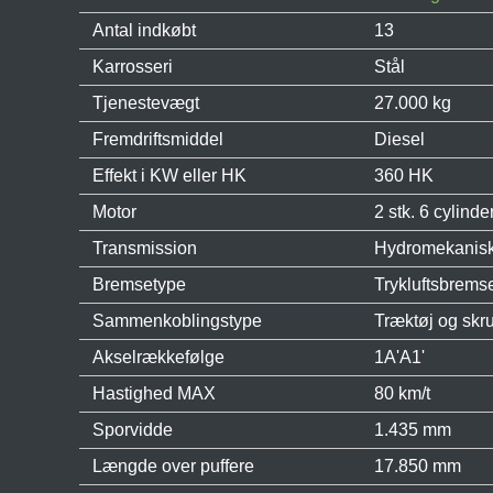
Antal indkøbt
13
Karrosseri
Stål
Tjenestevægt
27.000 kg
Fremdriftsmiddel
Diesel
Effekt i KW eller HK
360 HK
Motor
2 stk. 6 cylind
Transmission
Hydromekanisk 
Bremsetype
Trykluftsbrems
Sammenkoblingstype
Træktøj og skr
Akselrækkefølge
1A'A1'
Hastighed MAX
80 km/t
Sporvidde
1.435 mm
Længde over puffere
17.850 mm