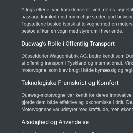
Y-togsættene var karakteriseret ved deres iøjne
passagerkomfort med rummelige sæder, god belysning 
Togsættene bestod typisk af to vogne med en motorvog
bestod af kun én vogn med styrerum i hver ende.
Duewag's Rolle i Offentlig Transport
Düsseldorfer Waggonfabrik AG, bedre kendt som Duew
af offentlig transport i Tyskland og internationalt. V
motorvogne, som blev brugt i både bymæssig og regio
Teknologiske Fremskridt og Komfort
Duewag-motorvogne var kendt for deres innovative d
gjorde dem både effektive og økonomiske i drift. De
Motorvognene var udstyret med kraftfulde, men økon
Alsidighed og Anvendelse