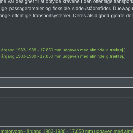
e var designet til at opfylde kravene i den offentlige transport
lige passagerarealer og fleksible sidde-/ståområder. Duewag-
e offentlige transportsystemer. Deres alsidighed gjorde dem 
- årgang 1983-1988 - 17.850 mm udgaven med almindelig træktøj.)
- årgang 1983-1988 - 17.850 mm udgaven med almindelig træktøj.)
motorvogn - årgang 1983-1988 - 17.850 mm udgaven med almin