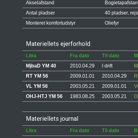
Akselafstand
Bogietapafstan
Antal pladser
40 pladser, rej
Monteret komfortudstyr
Oliefyr
Materiellets ejerforhold
Litra
Fra dato
Til dato
M
MjbaD YM 40
2010.04.29
I drift
M
RT YM 56
2009.01.01
2010.04.29
R
VL YM 56
2003.05.21
2009.01.01
V
OHJ-HTJ YM 56
1983.08.25
2003.05.21
O
Materiellets journal
Litra
Fra dato
Til dato
B