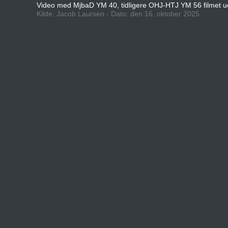
Video med MjbaD YM 40, tidligere OHJ-HTJ YM 56 filmet u
Kilde: Jacob Laursen - Dato: den 16. oktober 2025