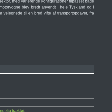
sektor, med varierende konfigurationer tilpasset både
motorvogne blev bredt anvendt i hele Tyskland og i
velegnede til en bred vifte af transportopgaver, fra
delig træktøj.