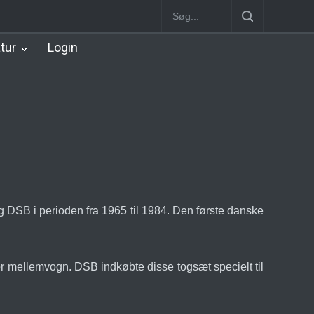
Station
Stoholm Station
Klampenborgbane Station
Hellerup Stat
atur
Login
g DSB i perioden fra 1965 til 1984. Den første danske
r mellemvogn. DSB indkøbte disse togsæt specielt til