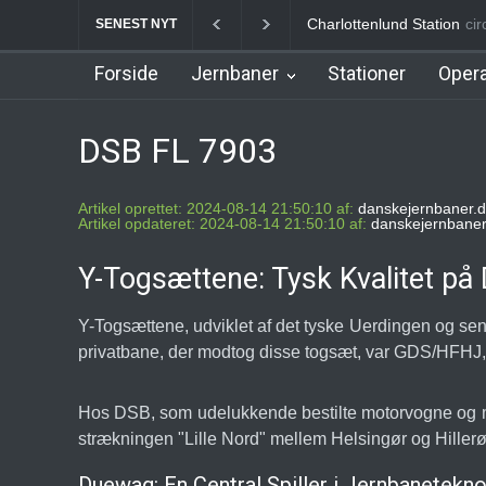
Charlottenlund Station
Klampenborg Statio
circ
SENEST NYT
Forside
Jernbaner
Stationer
Opera
DSB FL 7903
Artikel oprettet: 2024-08-14 21:50:10 af:
danskejernbaner.d
Artikel opdateret: 2024-08-14 21:50:10 af:
danskejernbaner
Y-Togsættene: Tysk Kvalitet på
Y-Togsættene, udviklet af det tyske Uerdingen og sen
privatbane, der modtog disse togsæt, var GDS/HFHJ, 
Hos DSB, som udelukkende bestilte motorvogne og mel
strækningen "Lille Nord" mellem Helsingør og Hillerø
Duewag: En Central Spiller i Jernbanetekno