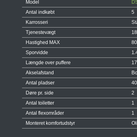
Model
DS
Antal indkøbt
5
Karrosseri
St
Tjenestevægt
18
Hastighed MAX
80
Sporvidde
1.
Længde over puffere
17
Akselafstand
Bo
Antal pladser
40
Døre pr. side
2
Antal toiletter
1
Antal flexområder
1
Monteret komfortudstyr
Ol