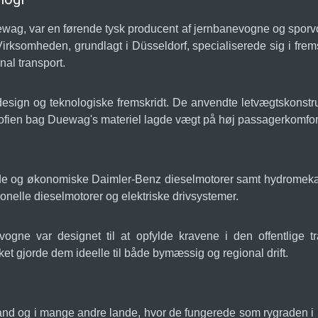
g, var en førende tysk producent af jernbanevogne og sporvog
 Virksomheden, grundlagt i Düsseldorf, specialiserede sig i fremst
al transport.
sign og teknologiske fremskridt. De anvendte letvægtskonstru
osofien bag Duewag's materiel lagde vægt på høj passagerkomfor
lde og økonomiske Daimler-Benz dieselmotorer samt hydromeka
nelle dieselmotorer og elektriske drivsystemer.
ogne var designet til at opfylde kravene i den offentlige t
et gjorde dem ideelle til både bymæssig og regional drift.
nd og i mange andre lande, hvor de fungerede som rygraden i m