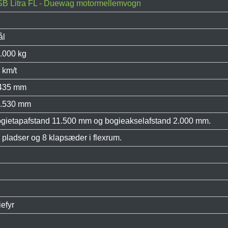
B Litra FL - Duewag motormellemvogn
ål
.000 kg
 km/t
435 mm
.530 mm
gietapafstand 11.500 mm og bogieakselafstand 2.000 mm.
 pladser og 8 klapsæder i flexrum.
iefyr