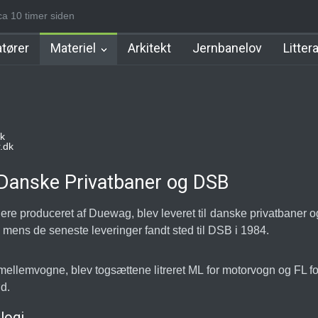
n
a 10 timer siden
Gentofte Station
Ny Ellebjerg Station [2006-2023]
Vesterport 
tører
Materiel
Arkitekt
Jernbanelov
Litter
k
.dk
 Danske Privatbaner og DSB
ere produceret af Duewag, blev leveret til danske privatbaner o
mens de seneste leveringer fandt sted til DSB i 1984.
lemvogne, blev togsættene litreret ML for motorvogn og FL fo
d.
logi