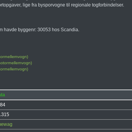
topgaver, lige fra bysporvogne til regionale togforbindelser.
som havde byggenr: 30053 hos Scandia.
otormellemvogn)
motormellemvogn)
otormellemvogn)
ta
84
.315
uewag