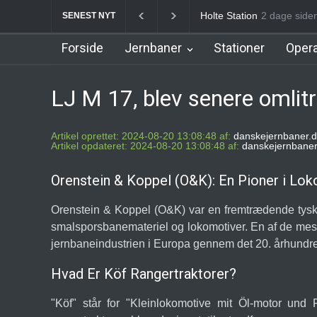
Holte Station
Birkerød Stati
2 dage sid
SENEST NYT
Forside
Jernbaner
Stationer
Opera
LJ M 17, blev senere omlit
Artikel oprettet: 2024-08-20 13:08:48 af:
danskejernbaner.d
Artikel opdateret: 2024-08-20 13:08:48 af:
danskejernbaner
Orenstein & Koppel (O&K): En Pioner i Lo
Orenstein & Koppel (O&K) var en fremtrædende tysk in
smalsporsbanemateriel og lokomotiver. En af de mest
jernbaneindustrien i Europa gennem det 20. århundr
Hvad Er Köf Rangertraktorer?
"Köf" står for "Kleinlokomotive mit Öl-motor und F