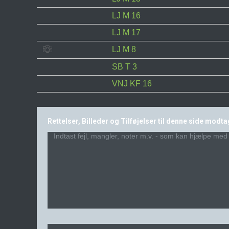
LJ M 16
LJ M 17
LJ M 8
SB T 3
VNJ KF 16
Rettelser, Billeder og Tilføjelser til denne side modt