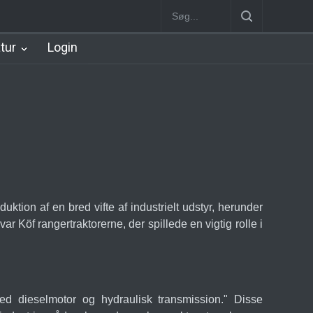
lerød Station
København Syd Station
Nørrebro B Station [1886-19
atur
Login
tion af en bred vifte af industrielt udstyr, herunder
öf rangertraktorerne, der spillede en vigtig rolle i
 med dieselmotor og hydraulisk transmission." Disse