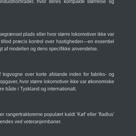
 industriområder, hvor deres kompakte størrelse og
egrænset plads eller hvor større lokomotiver ikke var
t tillod præcis kontrol over hastigheden—en essentiel
gt af modellen og dens specifikke anvendelse.
 togvogne over korte afstande inden for fabriks- og
opgaver, hvor større lokomotiver ikke var økonomiske
re både i Tyskland og internationalt.
 rangertraktorerne populært kaldt 'Køf' eller 'fladlus'
nvendes ved veteranjernbaner.