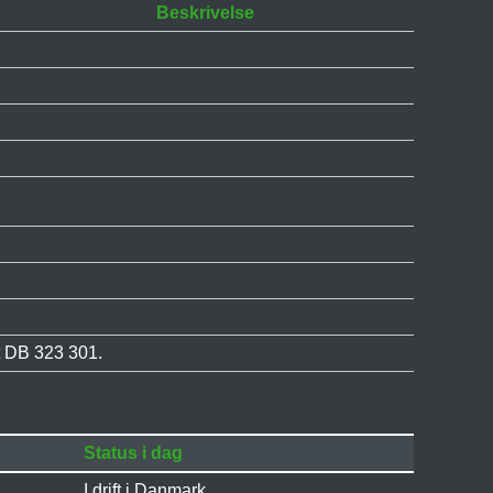
Beskrivelse
et DB 323 301.
Status i dag
I drift i Danmark