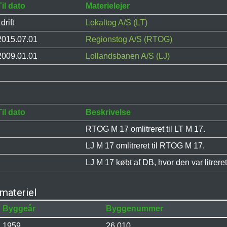
Til dato
Materielejer
 drift
Lokaltog A/S (LT)
2015.07.01
Regionstog A/S (RTOG)
2009.01.01
Lollandsbanen A/S (LJ)
Til dato
Beskrivelse
RTOG M 17 omlitreret til LT M 17.
LJ M 17 omlitreret til RTOG M 17.
LJ M 17 købt af DB, hvor den var litrer
materiel
Byggeår
Byggenummer
1959
26.010