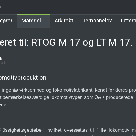
on
en
Allerød Station
Favrholm Station
Hillerød Lokal Station
Hil
tører
Materiel
Arkitekt
Jernbanelov
Litter
reret til: RTOG M 17 og LT M 17.
k
.dk
komotivproduktion
geniørvirksomhed og lokomotivfabrikant, kendt for deres produk
 bemærkelsesværdige lokomotivtyper, som O&K producerede, var K
ede.
lüssigkeitsgetriebe," hvilket oversættes til "lille lokomotiv