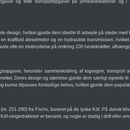
ropgaver og lette transportopgaver på jernbanestationer og i
 design, hvilket gjorde dem ideelle til arbejde på steder med b
 en kraftfuld dieselmotor og en hydraulisk transmission, hvilke
avde ofte en motorydelse på omkring 100 hestekræfter, afhængi
ngsopgaver, herunder sammenkobling af togvogne, transport af
ttet. Deres design og størrelse gjorde dem særligt egnede til 
 og kunne tilpasses forskellige behov, hvilket gjorde dem populæ
r. 251-290) fra Frichs, baseret på de tyske Köf. På dansk bliver
öf-rangertraktorer er bevaret, og nogle er stadig i drift eller a