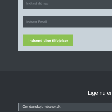
Indsend dine tilføjelser
Lige nu e
Om danskejernbaner.dk