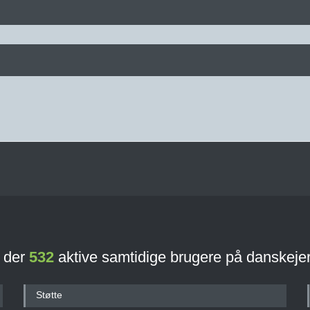
r der
532
aktive samtidige brugere på danskeje
Støtte