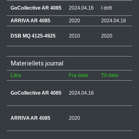
Go
GoCollective AR 4085
2024.04.16
I drift
(G
ARRIVA AR 4085
2020
2024.04.16
Ar
D
DSB MQ 4125-4925
2010
2020
St
(
Materiellets journal
Litra
Fra dato
Til dato
Be
AR
ov
GoCollective AR 4085
2024.04.16
Go
Go
DS
ov
ARRIVA AR 4085
2020
A
40
DS