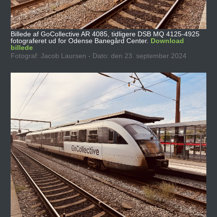
Billede af GoCollective AR 4085, tidligere DSB MQ 4125-4925
fotograferet ud for Odense Banegård Center.
Download
billede
Fotograf: Jacob Laursen - Dato: den 23. september 2024