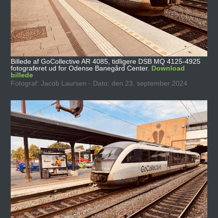
Billede af GoCollective AR 4085, tidligere DSB MQ 4125-4925
fotograferet ud for Odense Banegård Center.
Download
billede
Fotograf: Jacob Laursen - Dato: den 23. september 2024