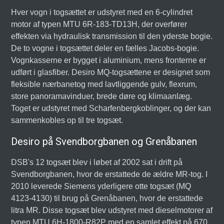
Hver vogn i togsættet er udstyret med en 6-cylindret
motor af typen MTU 6R-183-TD13H, der overfører
effekten via hydraulisk transmission til den yderste bogie.
De to vogne i togsættet deler en fælles Jacobs-bogie.
Vognkasserne er bygget i aluminium, mens fronterne er
udført i glasfiber. Desiro MQ-togsættene er designet som
fleksible nærbanetog med lavtliggende gulv, flexrum,
store panoramavinduer, brede døre og klimaanlæg.
Toget er udstyret med Scharfenbergkoblinger, og der kan
sammenkobles op til tre togsæt.
Desiro på Svendborgbanen og Grenåbanen
DSB's 12 togsæt blev i løbet af 2002 sat i drift på
Svendborgbanen, hvor de erstattede de ældre MR-tog. I
2010 leverede Siemens yderligere otte togsæt (MQ
4123-4130) til brug på Grenåbanen, hvor de erstattede
litra MR. Disse togsæt blev udstyret med dieselmotorer af
typen MTU 6H-1800-R82P med en samlet effekt på 670