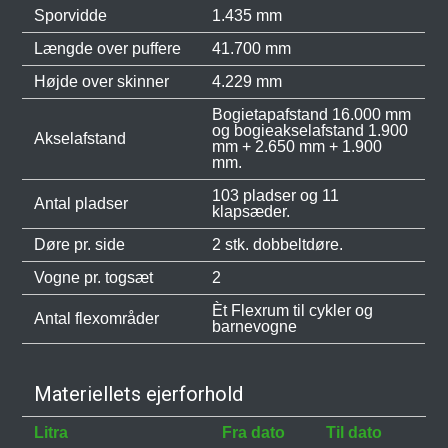
Sporvidde
1.435 mm
Længde over puffere
41.700 mm
Højde over skinner
4.229 mm
Bogietapafstand 16.000 mm
og bogieakselafstand 1.900
Akselafstand
mm + 2.650 mm + 1.900
mm.
103 pladser og 11
Antal pladser
klapsæder.
Døre pr. side
2 stk. dobbeltdøre.
Vogne pr. togsæt
2
Èt Flexrum til cykler og
Antal flexområder
barnevogne
Materiellets ejerforhold
Litra
Fra dato
Til dato
Ma