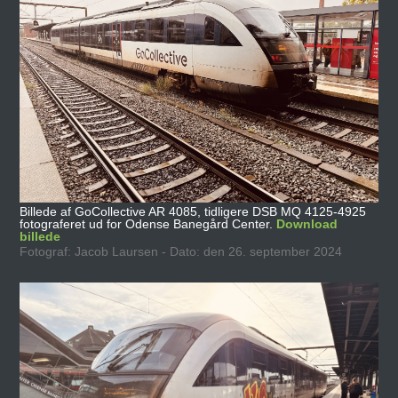
Billede af GoCollective AR 4085, tidligere DSB MQ 4125-4925
fotograferet ud for Odense Banegård Center.
Download
billede
Fotograf: Jacob Laursen - Dato: den 26. september 2024