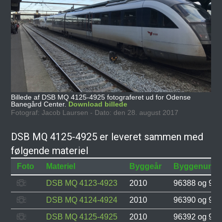
Billede af DSB MQ 4125-4925 fotograferet ud for Odense
Banegård Center.
Download billede
Fotograf: Jacob Laursen - Dato: den 28. august 2017
DSB MQ 4125-4925 er leveret sammen med
følgende materiel
Foto
Materiel
Byggeår
Byggenumm
DSB MQ 4123-4923
2010
96388 og 96
DSB MQ 4124-4924
2010
96390 og 96
DSB MQ 4125-4925
2010
96392 og 96