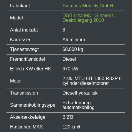
Fabrikant
Siemens Mobility GmbH
DSB Litra MQ - Siemens
Model
Desiro årgang 2010
Antal indkøbt
8
Karrosseri
Aluminium
Tjenestevægt
68.000 kg
Fremdriftsmiddel
Diesel
Effekt i KW eller HK
670 kW
2 stk. MTU 6H-1800-R82P 6
Motor
cylinder dieselmotorer.
Transmission
Dieselhydraulisk
Scharfenberg
Sammenkoblingstype
automatkobling
Akselrækkefølge
B'2'B'
Hastighed MAX
120 km/t