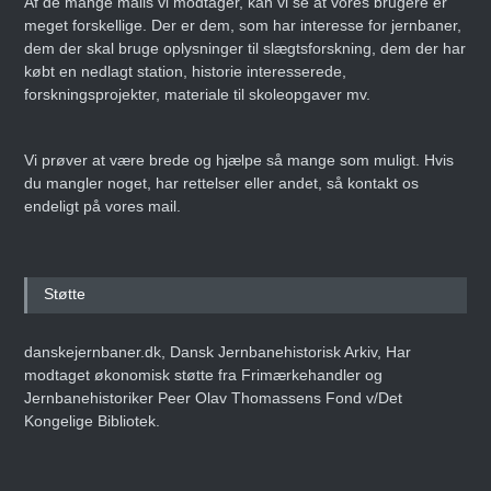
Af de mange mails vi modtager, kan vi se at vores brugere er
meget forskellige. Der er dem, som har interesse for jernbaner,
dem der skal bruge oplysninger til slægtsforskning, dem der har
købt en nedlagt station, historie interesserede,
forskningsprojekter, materiale til skoleopgaver mv.
Vi prøver at være brede og hjælpe så mange som muligt. Hvis
du mangler noget, har rettelser eller andet, så kontakt os
endeligt på vores mail.
Støtte
danskejernbaner.dk, Dansk Jernbanehistorisk Arkiv, Har
modtaget økonomisk støtte fra Frimærkehandler og
Jernbanehistoriker Peer Olav Thomassens Fond v/Det
Kongelige Bibliotek.