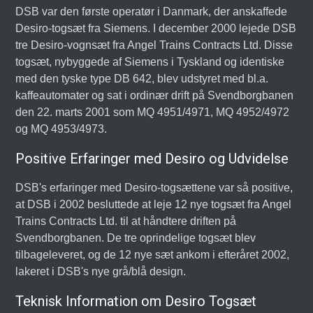
DSB var den første operatør i Danmark, der anskaffede
Desiro-togsæt fra Siemens. I december 2000 lejede DSB
tre Desiro-vognsæt fra Angel Trains Contracts Ltd. Disse
togsæt, nybyggede af Siemens i Tyskland og identiske
med den tyske type DB 642, blev udstyret med bl.a.
kaffeautomater og sat i ordinær drift på Svendborgbanen
den 22. marts 2001 som MQ 4951/4971, MQ 4952/4972
og MQ 4953/4973.
Positive Erfaringer med Desiro og Udvidelse
DSB's erfaringer med Desiro-togsættene var så positive,
at DSB i 2002 besluttede at leje 12 nye togsæt fra Angel
Trains Contracts Ltd. til at håndtere driften på
Svendborgbanen. De tre oprindelige togsæt blev
tilbageleveret, og de 12 nye sæt ankom i efteråret 2002,
lakeret i DSB's nye grå/blå design.
Teknisk Information om Desiro Togsæt