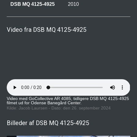
le
DSB MQ 4125-4925
2010
Mo
Pa
Video fra DSB MQ 4125-4925
Video med GoCollective AR 4085, tidligere DSB MQ 4125-4925
filmet ud for Odense Banegård Center.
Kilde: Jacob Laursen - Dato: den 26. september 2024
Billeder af DSB MQ 4125-4925